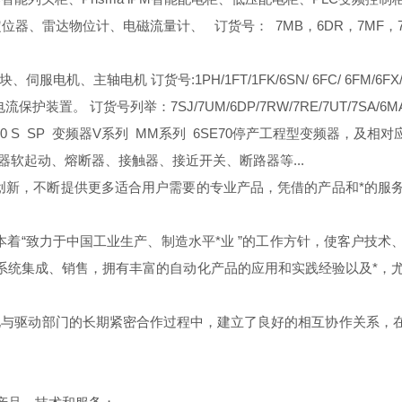
、雷达物位计、电磁流量计、 订货号： 7MB，6DR，7MF，7ME，
机、主轴电机 订货号:1PH/1FT/1FK/6SN/ 6FC/ 6FM/6FX/6SL/
订货号列举：7SJ/7UM/6DP/7RW/7RE/7UT/7SA/6MA/6D
-1500 ET200 S SP 变频器V系列 MM系列 6SE70停产工程型变频器，及
器软起动、熔断器、接触器、接近开关、断路器等...
意创新，不断提供更多适合用户需要的专业产品，凭借的产品和*的服
,本着“致力于中国工业生产、制造水平*业 ”的工作方针，使客户
统集成、销售，拥有丰富的自动化产品的应用和实践经验以及*，尤
动化与驱动部门的长期紧密合作过程中，建立了良好的相互协作关系，