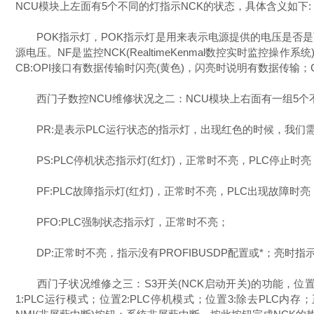
NCU模块上左面有5个不同的灯指示NCK的状态，具体含义如下:
POK指示灯，POK指示灯是用来表示电源提供的电压是否是
源电压。NF是监控NCK(RealtimeKenmal数控实时监
CB:OPI接口有数据传输时闪亮(黄色)，闪亮时说明有数据传输；
西门子数控NCU维修状况之二：NCU模块上右面有一组5个不
PR:是表示PLC运行状态的指示灯，出现红色的时候，我们需
PS:PLC停机状态指示灯(红灯)，正常时不亮，PLC停止时亮
PF:PLC故障指示灯(红灯)，正常时不亮，PLC出现故障时亮
PFO:PLC强制状态指示灯，正常时不亮；
DP:正常时不亮，指示没有PROFIBUSDP配置或*；亮时指
西门子状况维修之三：S3开关(NCK启动开关)的功能，位置0:
1:PLC运行模式；位置2:PLC停机模式；位置3:除去PLC内