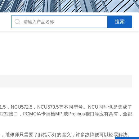
，NCU572.5，NCU573.5等不同型号。NCU同时也是集成了
32接口，PCMCIA卡插槽MPI或Profibus接口等应有具有，全都
分，维修师只需要了解指示灯的含义，许多故障便可以轻易解决。