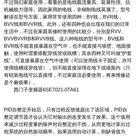
不过我们家庭使用，看重的是电线载流量高、延展性强、抗
机械能力强等。因此家用的电线，非铜制电线莫属了。型号
解读在型号方面，家用常常使用四种：BV线，BVR线，
BVV线和BVVR线。此外，还有四种也会出现在我们的日常
生活中，不过在家庭装修时使用的比较少，分别是RVV、
BVVBVVRB和RVVB线。这八种电线的型号中，BV线和
BVR线不能直接暴露在空气中，也不能直接与墙壁、地面接
触，使用时需要搭配穿线管或线槽；其余四种又可叫做“护套
线”，可直接暴露在空气中使用（可以使用线卡子固定，亦可
使用线槽或穿线管），但不能直接深埋在地下或墙面内（只
有铠装电线可以直接埋，不过家庭没必要使用，将来维修还
是个麻烦事）。
西门子变频器6SE7021-0TA61
PID自整定开始后，只有过程反馈值超出了该区域，PID自
整定调节器才会认为它对输出的改变发生了效果。这个值用
来减少过程变量的噪声对自整定的干扰，从而更地计算出过
程系统的自然振动频率。如果选用自动计算，则缺省值为