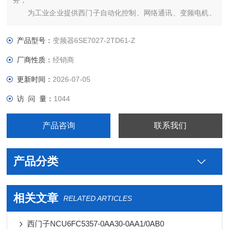
务；
为工业企业提供西门子自动化控制、网络通讯、变频电机、
低压元器件、智能仪表等电气控制、传动 产品及高、中、低压、
西门子8PT配电产品、能源集团自动化等产品、技术和服务。
产品型号：
变频器6SE7027-2TD61-Z
厂商性质：
经销商
更新时间：
2026-07-05
访 问 量：
1044
产品咨询
联系我们
产品分类
相关文章
RELATED ARTICLES
西门子NCU6FC5357-0AA30-0AA1/0AB0