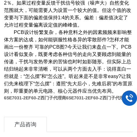
2％。如果过程变量反馈干扰信号较强（噪声大）自然变化
范围就大，可能需要人为设置一个较大的值。但这个值的改
变要与下面的偏差值保持1:4的关系。偏差：偏差值决定了
允许过程变量偏离设定值的峰峰值。
PCB设计纷繁复杂，各种意料之外的因素频频来影响整
体方案的达成，如何能驯服性格各异的零散部件?怎样才能
画出一份整齐 可靠的PCB图?今天让我们来盘点一下。PCB
设计看似复杂，既要考虑各种信号的走向又要顾虑到能量的
传递，干扰与发热带来的苦恼也时时如影随形。但实际上总
结归纳起来非常清晰，可以从两个方面去入手：说得直白一
些就是：“怎么摆”和“怎么连”。听起来是不是非常easy?让我
们先来梳理下“怎么摆”：遵照“先大后小，先难后易”的布置原
则，即重要的单元电路、核心元器件应当优先布局。
6SE7031-2EF60-Z西门子代理商
6SE7031-2EF60-Z西门子代理商
产品咨询