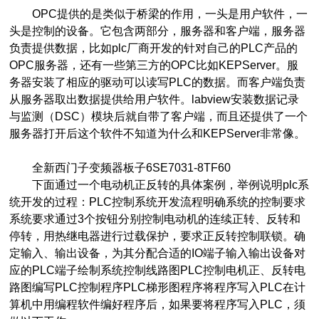
OPC提供的是类似于桥梁的作用，一头是用户软件，一
头是控制的设备。它包含两部分，服务器和客户端，服务器
负责提供数据，比如plc厂商开发的针对自己的PLC产品的
OPC服务器，还有一些第三方的OPC比如KEPServer。服
务器安装了相应的驱动可以读写PLC的数据。而客户端负责
从服务器取出数据提供给用户软件。labview安装数据记录
与监测（DSC）模块后就自带了客户端，而且还提供了一个
服务器打开后这个软件不知道为什么和KEPServer非常像。
全新西门子变频器板子6SE7031-8TF60
下面通过一个电动机正反转的具体案例，举例说明plc系
统开发的过程：PLC控制系统开发流程明确系统的控制要求
系统要求通过3个按钮分别控制电动机的连续正转、反转和
停转，用热继电器进行过载保护，要求正反转控制联锁。确
定输入、输出设备，为其分配合适的IO端子输入输出设备对
应的PLC端子绘制系统控制线路图PLC控制电机正、反转电
路图编写PLC控制程序PLC梯形图程序将程序写入PLC在计
算机中用编程软件编好程序后，如果要将程序写入PLC，须