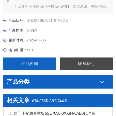
务；
为工业企业提供西门子自动化控制、网络通讯、变频电机、
低压元器件、智能仪表等电气控制、传动 产品及高、中、低压、
西门子8PT配电产品、能源集团自动化等产品、技术和服务。
产品型号：
变频器6SE7031-8TF60-Z
6SE7031-8TF60-Z西门子代理商
厂商性质：
经销商
更新时间：
2026-07-05
访 问 量：
961
产品咨询
联系我们
产品分类
相关文章
RELATED ARTICLES
西门子变频器主板6SE7090-0XX84-0AB0代理商