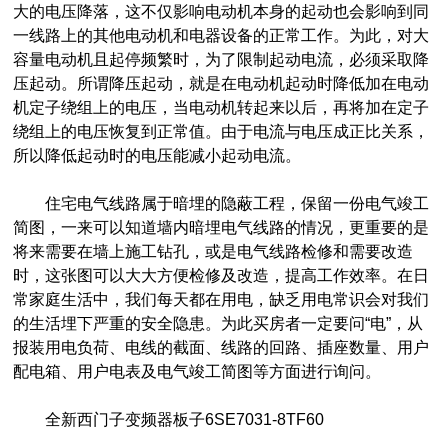
大的电压降落，这不仅影响电动机本身的起动也会影响到同
一线路上的其他电动机和电器设备的正常工作。为此，对大
容量电动机且起停频繁时，为了限制起动电流，必须采取降
压起动。所谓降压起动，就是在电动机起动时降低加在电动
机定子绕组上的电压，当电动机转起来以后，再将加在定子
绕组上的电压恢复到正常值。由于电流与电压成正比关系，
所以降低起动时的电压能减小起动电流。
住宅电气线路属于暗埋的隐蔽工程，保留一份电气竣工
简图，一来可以知道墙内暗埋电气线路的情况，更重要的是
将来需要在墙上施工钻孔，或是电气线路检修和需要改造
时，这张图可以大大方便检修及改造，提高工作效率。在日
常家庭生活中，我们每天都在用电，缺乏用电常识会对我们
的生活埋下严重的安全隐患。为此买房者一定要问“电”，从
报装用电负荷、电线的截面、线路的回路、插座数量、用户
配电箱、用户电表及电气竣工简图等方面进行询问。
全新西门子变频器板子6SE7031-8TF60