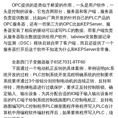
OPC提供的是类似于桥梁的作用，一头是用户软件，一
头是控制的设备。它包含两部分，服务器和客户端，服务器
负责提供数据，比如plc厂商开发的针对自己的PLC产品的
OPC服务器，还有一些第三方的OPC比如KEPServer。服
务器安装了相应的驱动可以读写PLC的数据。而客户端负责
从服务器取出数据提供给用户软件。labview安装数据记录
与监测（DSC）模块后就自带了客户端，而且还提供了一个
服务器打开后这个软件不知道为什么和KEPServer非常像。
全新西门子变频器板子6SE7031-8TF60
下面通过一个电动机正反转的具体案例，举例说明plc系
统开发的过程：PLC控制系统开发流程明确系统的控制要求
系统要求通过3个按钮分别控制电动机的连续正转、反转和
停转，用热继电器进行过载保护，要求正反转控制联锁。确
定输入、输出设备，为其分配合适的IO端子输入输出设备对
应的PLC端子绘制系统控制线路图PLC控制电机正、反转电
路图编写PLC控制程序PLC梯形图程序将程序写入PLC在计
算机中用编程软件编好程序后，如果要将程序写入PLC，须