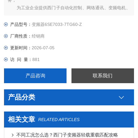
务；
为工业企业提供西门子自动化控制、网络通讯、变频电机、
低压元器件、智能仪表等电气控制、传动 产品及高、中、低压、
西门子8PT配电产品、能源集团自动化等产品、技术和服务。
产品型号：
变频器6SE7033-7TG60-Z
6SE7031-8TF60-Z西门子代理商
厂商性质：
经销商
更新时间：
2026-07-05
访 问 量：
881
产品咨询
联系我们
产品分类
相关文章
RELATED ARTICLES
不同工况怎么选？西门子变频器轻载重载匹配攻略