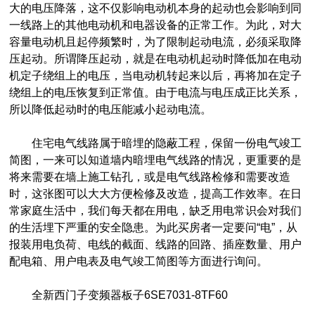
大的电压降落，这不仅影响电动机本身的起动也会影响到同
一线路上的其他电动机和电器设备的正常工作。为此，对大
容量电动机且起停频繁时，为了限制起动电流，必须采取降
压起动。所谓降压起动，就是在电动机起动时降低加在电动
机定子绕组上的电压，当电动机转起来以后，再将加在定子
绕组上的电压恢复到正常值。由于电流与电压成正比关系，
所以降低起动时的电压能减小起动电流。
住宅电气线路属于暗埋的隐蔽工程，保留一份电气竣工
简图，一来可以知道墙内暗埋电气线路的情况，更重要的是
将来需要在墙上施工钻孔，或是电气线路检修和需要改造
时，这张图可以大大方便检修及改造，提高工作效率。在日
常家庭生活中，我们每天都在用电，缺乏用电常识会对我们
的生活埋下严重的安全隐患。为此买房者一定要问“电”，从
报装用电负荷、电线的截面、线路的回路、插座数量、用户
配电箱、用户电表及电气竣工简图等方面进行询问。
全新西门子变频器板子6SE7031-8TF60