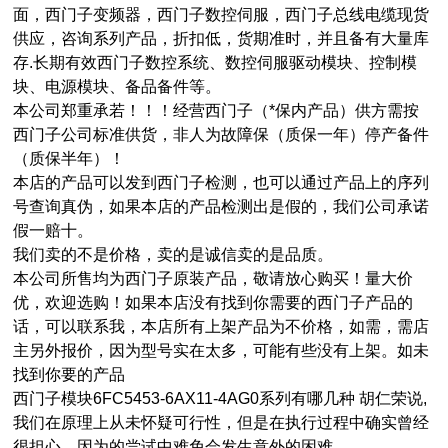
面，西门子变频器，西门子数控伺服，西门子总线电缆现货
供应，咨询系列产品，折扣低，货期准时，并且备有大量库
存.长期有效西门子数控系统、数控伺服驱动模块、控制模
块、电源模块、备品备件等。
本公司郑重承若！！！经营西门子（*保内产品）供方需按
西门子公司标准供货，非人为故障保（质保一年）停产备件
（质保半年）！
本店的产品可以发到西门子检测，也可以通过产品上的序列
号查询真伪，如果本店的产品检测出是假的，我们公司承诺
假一赔十。
我们卖的不是价格，卖的是诚信卖的是品质。
本公司所售均为西门子原装产品，敬请放心购买！量大价
优，欢迎选购！如果本店没有找到你需要的西门子产品的
话，可以联系我，本店所有上架产品为不价格，如需，需店
主另外报价，因为型号实在太多，可能有些没有上架。如未
找到你要的产品
西门子模块6FC5453-6AX11-4AG0系列有哪几种 胡仁荣说,
我们在原理上从未怀疑可行性，但是在执行过程中确实曾经
很担心，因为的尝试中难免会发生意外的困难