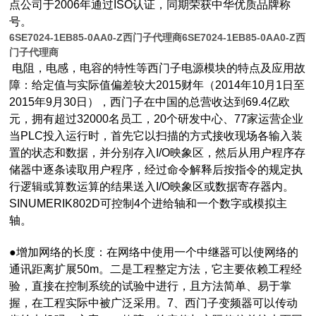
点公司于2006年通过ISO认证，同期荣获中华优质品牌称
号。
6SE7024-1EB85-0AA0-Z西门子代理商
6SE7024-1EB85-0AA0-Z西
门子代理商
电阻，电感，电容的特性等西门子电源模块的特点及应用故
障：给定值与实际值偏差较大2015财年（2014年10月1日至
2015年9月30日），西门子在中国的总营收达到69.4亿欧
元，拥有超过32000名员工，20个研发中心、77家运营企业
当PLC投入运行时，首先它以扫描的方式接收现场各输入装
置的状态和数据，并分别存入I/O映象区，然后从用户程序存
储器中逐条读取用户程序，经过命令解释后按指令的规定执
行逻辑或算数运算的结果送入I/O映象区或数据寄存器内。
SINUMERIK802D可控制4个进给轴和一个数字或模拟主
轴。
●增加网络的长度：在网络中使用一个中继器可以使网络的
通讯距离扩展50m。二是工程整定方法，它主要依赖工程经
验，直接在控制系统的试验中进行，且方法简单、易于掌
握，在工程实际中被广泛采用。7、西门子变频器可以传动