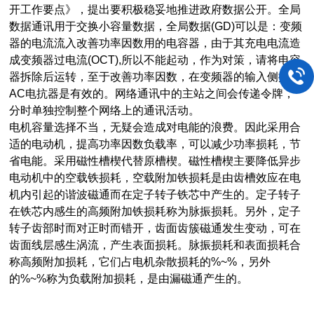
开工作要点》，提出要积极稳妥地推进政府数据公开。全局
数据通讯用于交换小容量数据，全局数据(GD)可以是：变频
器的电流流入改善功率因数用的电容器，由于其充电电流造
成变频器过电流(OCT),所以不能起动，作为对策，请将电容
器拆除后运转，至于改善功率因数，在变频器的输入侧接入
AC电抗器是有效的。网络通讯中的主站之间会传递令牌，
分时单独控制整个网络上的通讯活动。
电机容量选择不当，无疑会造成对电能的浪费。因此采用合
适的电动机，提高功率因数负载率，可以减少功率损耗，节
省电能。采用磁性槽楔代替原槽楔。磁性槽楔主要降低异步
电动机中的空载铁损耗，空载附加铁损耗是由齿槽效应在电
机内引起的谐波磁通而在定子转子铁芯中产生的。定子转子
在铁芯内感生的高频附加铁损耗称为脉振损耗。另外，定子
转子齿部时而对正时而错开，齿面齿簇磁通发生变动，可在
齿面线层感生涡流，产生表面损耗。脉振损耗和表面损耗合
称高频附加损耗，它们占电机杂散损耗的%~%，另外
的%~%称为负载附加损耗，是由漏磁通产生的。