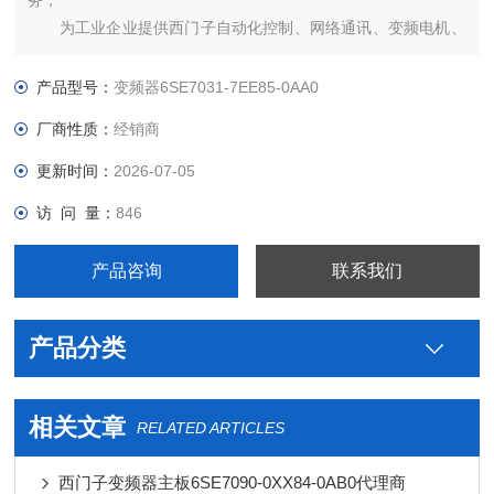
务；
为工业企业提供西门子自动化控制、网络通讯、变频电机、
低压元器件、智能仪表等电气控制、传动 产品及高、中、低压、
西门子8PT配电产品、能源集团自动化等产品、技术和服务。
产品型号：
变频器6SE7031-7EE85-0AA0
6SE7031-8TF60-Z西门子代理商
厂商性质：
经销商
更新时间：
2026-07-05
访 问 量：
846
产品咨询
联系我们
产品分类
相关文章
RELATED ARTICLES
西门子变频器主板6SE7090-0XX84-0AB0代理商