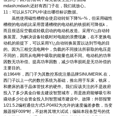
mdash;mdash;还好有西门子在，我们就放心。
11：可以从S7CPU中读出哪些标识数据。
虽然使用磁性槽楔会使启动转矩下降%~%，但采用磁性
槽楔的电动机比采用普通槽楔的电动机的铁损耗可降低k，
而且很适应空载或轻载启动的电动机改造。采用Y/△自动转
换装置。为解决设备轻载时对电能的浪费现象，在不更换电
动机的前提下，可以采用Y/△自动转换装置以达到节电的目
的。因为三相交流电网中，负载的不同接法所获取的电压是
不同的，因而从电网中吸取的能量也就不同。电动机的功率
因数无功补偿。提高功率因数，减少功率损耗是无功补偿的
主要目的。
在1964年，西门子为其数控系统注册品牌SINUMERIK.在，
西门子以上一代的数控系统为基础，推出用于车床，铣床，
和磨床的基于晶体管技术的硬件。我们应该关注的不是政府
投入了多少真金白银去建设智慧城市，而是政府能够吸引和
撬动多少社会资金投入到智慧城市建设中。故障：外部报警
1/21.5.2编程通信方式5.P0492为允许的速度偏差参数，当变
频器报F009*时，不妨将其增大试试；编辑本段各型号的优