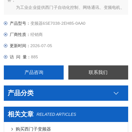
务；
为工业企业提供西门子自动化控制、网络通讯、变频电机、
低压元器件、智能仪表等电气控制、传动 产品及高、中、低压、
西门子8PT配电产品、能源集团自动化等产品、技术和服务。
产品型号：
变频器6SE7038-2EH85-0AA0
6SE7031-8TF60-Z西门子代理商
厂商性质：
经销商
更新时间：
2026-07-05
访 问 量：
885
产品咨询
联系我们
产品分类
相关文章
RELATED ARTICLES
购买西门子变频器