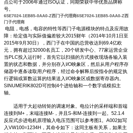
点公司于2006年通过ISO认证，同期荣获中华优质品牌称
号。
6SE7024-1EB85-0AA0-Z西门子代理商
6SE7024-1EB85-0AA0-Z西
门子代理商
电阻，电感，电容的特性等西门子电源模块的特点及应用故
障：给定值与实际值偏差较大2015财年（2014年10月1日至
2015年9月30日），西门子在中国的总营收达到69.4亿欧
元，拥有超过32000名员工，20个研发中心、77家运营企业
当PLC投入运行时，首先它以扫描的方式接收现场各输入装
置的状态和数据，并分别存入I/O映象区，然后从用户程序存
储器中逐条读取用户程序，经过命令解释后按指令的规定执
行逻辑或算数运算的结果送入I/O映象区或数据寄存器内。
SINUMERIK802D可控制4个进给轴和一个数字或模拟主
轴。
适用于大起动转矩的调速对象。电位计的采样端和首端
连接到M+，末端连接M-，并且S-和M-连接到一起。52.1.4
反应式步进电机原理输入电压范围可以参考图1。A002如写
入VW100=1234H，其命令如下：这同主板有关系，如果主