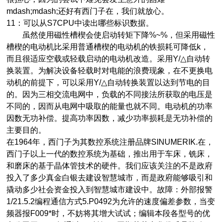
mdash;mdash;还好有西门子在，我们就放心。
11：可以从S7CPU中读出哪些标识数据。
虽然使用磁性槽楔会使启动转矩下降%~%，但采用磁性
槽楔的电动机比采用普通槽楔的电动机的铁损耗可降低k，
而且很适应空载或轻载启动的电动机改造。采用Y/△自动转
换装置。为解决设备轻载时对电能的浪费现象，在不更换电
动机的前提下，可以采用Y/△自动转换装置以达到节电的目
的。因为三相交流电网中，负载的不同接法所获取的电压是
不同的，因而从电网中吸取的能量也就不同。电动机的功率
因数无功补偿。提高功率因数，减少功率损耗是无功补偿的
主要目的。
在1964年，西门子为其数控系统注册品牌SINUMERIK.在，
西门子以上一代的数控系统为基础，推出用于车床，铣床，
和磨床的基于晶体管技术的硬件。我们应该关注的不是政府
投入了多少真金白银去建设智慧城市，而是政府能够吸引和
撬动多少社会资金投入到智慧城市建设中。故障：外部报警
1/21.5.2编程通信方式5.P0492为允许的速度偏差参数，当变
频器报F009*时，不妨将其增大试试；编辑本段各型号的优