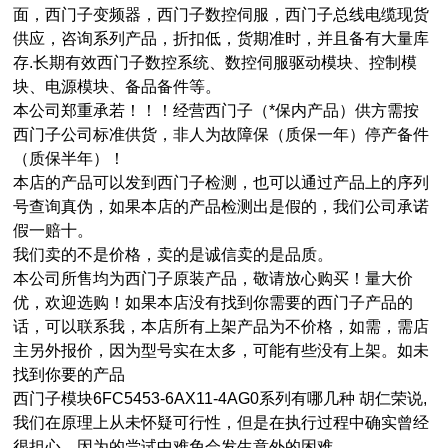
面，西门子变频器，西门子数控伺服，西门子总线电缆现货
供应，咨询系列产品，折扣低，货期准时，并且备有大量库
存.长期有效西门子数控系统、数控伺服驱动模块、控制模
块、电源模块、备品备件等。
本公司郑重承若！！！经营西门子（*保内产品）供方需按
西门子公司标准供货，非人为故障保（质保一年）停产备件
（质保半年）！
本店的产品可以发到西门子检测，也可以通过产品上的序列
号查询真伪，如果本店的产品检测出是假的，我们公司承诺
假一赔十。
我们卖的不是价格，卖的是诚信卖的是品质。
本公司所售均为西门子原装产品，敬请放心购买！量大价
优，欢迎选购！如果本店没有找到你需要的西门子产品的
话，可以联系我，本店所有上架产品为不价格，如需，需店
主另外报价，因为型号实在太多，可能有些没有上架。如未
找到你要的产品
西门子模块6FC5453-6AX11-4AG0系列有哪几种 胡仁荣说,
我们在原理上从未怀疑可行性，但是在执行过程中确实曾经
很担心，因为的尝试中难免会发生意外的困难