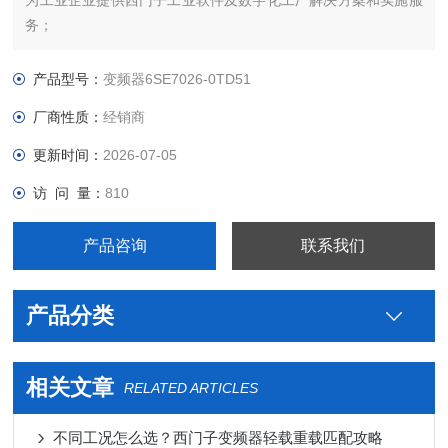
为工业企业提供西门子工业软件及数字化工厂解决方案和实施服
务；
为工业企业提供西门子自动化控制、网络通讯、变频电机、
低压元器件、智能仪表等电气控制、传动 产品及高、中、低压、
产品型号：
变频器6SE7026-0TD51
西门子8PT配电产品、能源集团自动化等产品、技术和服务。
厂商性质：
经销商
6SE7031-8TF60-Z西门子代理商
更新时间：
2026-07-05
访 问 量：
810
产品咨询
联系我们
产品分类
相关文章
RELATED ARTICLES
不同工况怎么选？西门子变频器轻载重载匹配攻略