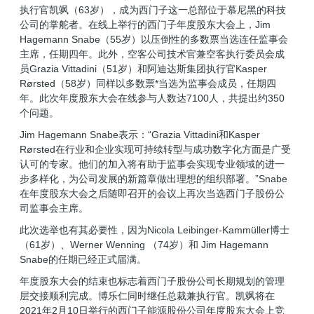
执行官凯飒（63岁），成为西门子这一总部位于慕尼黑的科技
公司的掌舵者。在线上举行的西门子年度股东大会上，Jim
Hagemann Snabe（55岁）以压倒性的多数票当选连任监事会
主席，任期四年。此外，空客公司技术官兼空客执行委员会成
员Grazia Vittadini（51岁）和阿迪达斯集团执行官Kasper
Rørsted（58岁）同样以多数票*当选为监事会成员，任期四
年。此次年度股东大会在线参与人数达7100人，共提出约350
个问题。
Jim Hagemann Snabe表示：“Grazia Vittadini和Kasper
Rørsted在行业和企业实现可持续转型与成功数字化方面是广受
认可的专家。他们的加入将有助于监事会实现专业领域的进一
步多样化，为公司发展的新篇章做出理想的组织部署。”Snabe
在年度股东大会之后随即召开的会议上再次当选西门子股份公
司监事会主席。
此次选举也有其必要性，因为Nicola Leibinger-Kammüller博士
（61岁）、Werner Wenning （74岁）和 Jim Hagemann
Snabe的任期已经正式届满。
年度股东大会的结束也标志着西门子股份公司长期规划的管理
层交接顺利完成。博乐仁同时继任总裁兼执行官。凯飒将在
2021年2月10日举行的西门子能源股份公司年度股东大会上竞