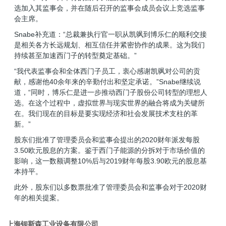
选加入其监事会，并在随后召开的监事会成员会议上竞选监事
会主席。
Snabe补充道：“总裁兼执行官一职从凯飒到博乐仁的顺利交接
是相关各方长远规划、相互信任并紧密协作的成果。这为我们
持续甚至加速西门子的转型奠定基础。”
“我代表监事会和全体西门子员工，衷心感谢凯飒对公司的贡
献，感谢他40余年来的辛勤付出和坚定承诺。”Snabe继续说
道，“同时，博乐仁是进一步推动西门子股份公司转型的理想人
选。在这个过程中，虚拟世界与现实世界的融合将成为关键所
在。我们现在的目标是要实现经济和社会发展技术支柱的革
新。”
股东们批准了管理委员会和监事会提出的2020财年派发每股
3.50欧元股息的方案。鉴于西门子能源的分拆对于市场价值的
影响，这一数额调整10%后与2019财年每股3.90欧元的股息基
本持平。
此外，股东们以多数票批准了管理委员会和监事会对于2020财
年的相关提案。
上海钡斯森工业设备有限公司