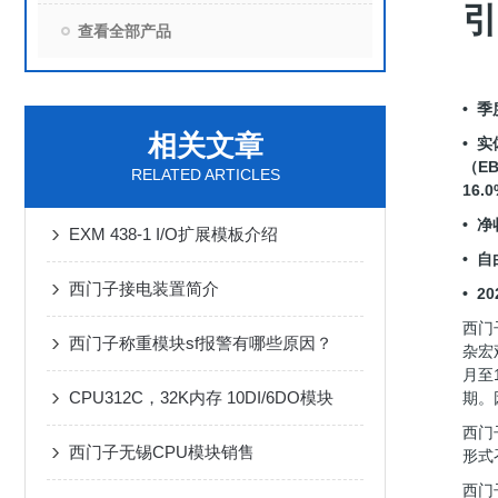
引
查看全部产品
• 
相关文章
• 实
（E
RELATED ARTICLES
16.
• 
EXM 438-1 I/O扩展模板介绍
• 
西门子接电装置简介
• 
西门
西门子称重模块sf报警有哪些原因？
杂宏
月至
CPU312C，32K内存 10DI/6DO模块
期。
西门
西门子无锡CPU模块销售
形式
西门