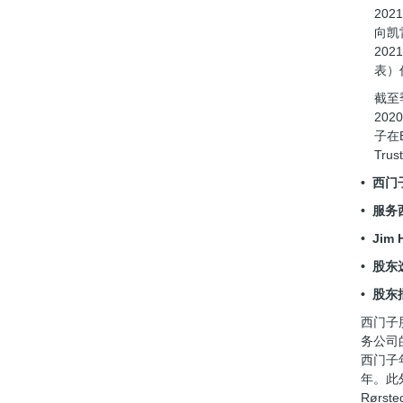
20
向凯
20
表）
截至
20
子在B
Tr
• 西
• 服务
• Ji
• 股东选
• 股
西门子
务公司
西门子
年。此外
Rør