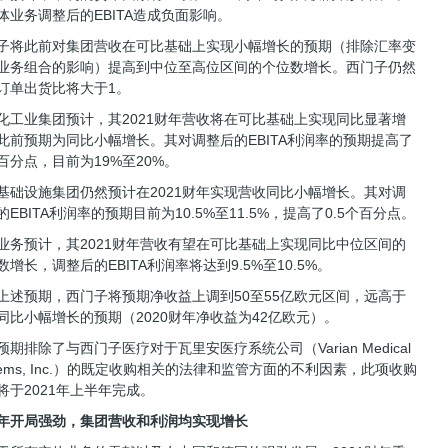
体业务调整后的EBITA造成负面影响。
子将此前对集团营收在可比基础上实现小幅增长的预期（排除汇率变
业务组合的影响）提高到中位至高位区间的个位数增长。西门子仍然
订单出货比将大于1。
化工业集团预计，其2021财年营收将在可比基础上实现同比显著增
此前预期为同比小幅增长。其对调整后的EBITA利润率的预期提高了
百分点，目前为19%至20%。
基础设施集团仍然预计在2021财年实现营收同比小幅增长。其对调
的EBITA利润率的预期目前为10.5%至11.5%，提高了0.5个百分点。
业务预计，其2021财年营收有望在可比基础上实现同比中位区间的
数增长，调整后的EBITA利润率将达到9.5%至10.5%。
上述预期，西门子将预期净收益上调到50至55亿欧元区间，远高于
同比小幅增长的预期（2020财年净收益为42亿欧元）。
预期排除了与西门子医疗对于瓦里安医疗系统公司（Varian Medical
stems, Inc.）的既定收购相关的法律和监管方面的不利因素，此项收购
将于2021年上半年完成。
年开局强劲，集团营收和利润均实现增长