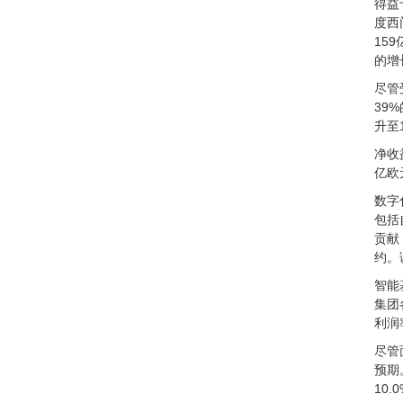
得益
度西
15
的增
尽管
39
升至1
净收
亿欧
数字
包括
贡献
约。
智能
集团
利润
尽管
预期
10