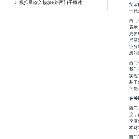
模拟量输入模块8路西门子概述
复杂
一代
西门
表示
更要
局奠
业务
想的
西门
我们
实现
基于
下仍
在关
西门
度，
季度
本财
西门