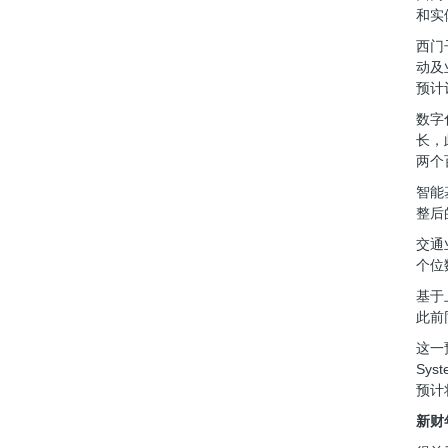
和实
西门
动及
预计
数字
长，
两个
智能
整后
交通
个位
基于
此前
这一
Sy
预计
新财