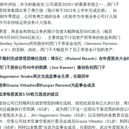
21财年伊始，作为积极落实“公司愿景2020+”的重要举措之一，西门子
雷投资集团出售了弗兰德（预计将于2021年上半年完成交易）。自
21财年季度起，公司将弗兰德的业务（此前作为专项业务公司计入报
作为非持续运营业务计入报表。
季度，养老金和类似义务的预计负债大幅降低至50亿欧元（截至
20年9月30日为64亿欧元），主要得益于计划资产所带来的收益和西门
entley Systems所持股份对西门子养老金信托（Siemens Pension-
ust e.V.）的贡献。由此，西门子大幅提升了员工养老金计划的资产。
门子顺利完成管理层继任流程：博乐仁（Roland Busch）在年度股东
西门子股份公司40年的凯飒（Joe Kaeser）激动告别西门子
m Hagemann Snabe再次当选监事会主席，任期四年
举Grazia Vittadini和Kasper Rørsted为监事会成员
东批准每股派发3.50欧元股息的提议
股份公司已经顺利完成管理层的继任流程。按照此前宣布已久的计划，博乐
的总裁兼执行官凯飒（63岁），成为西门子这一总部位于慕尼黑的科技公
年度股东大会上，Jim Hagemann Snabe（55岁）以压倒性的多数票
，空客公司技术官兼空客执行委员会成员Grazia Vittadini（51岁）和阿
sted（58岁）同样以多数票*当选为监事会成员，任期四年。此次年度股东大