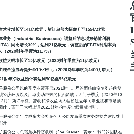
季度营收增长至141亿欧元，新订单额大幅攀升至159亿欧元
体业务（Industrial Businesses）调整后的息税摊销前利润
BITA）同比增长39%，达到21亿欧元，调整后的EBITA利润率为
0%（2020财年季度为11.7%）
净收益大幅增长至15亿欧元（2020财年季度为11亿欧元）
自由现金流显著提升至10亿欧元（2020财年季度为4400万欧元）
2021财年净收益预计将达到50亿至55亿欧元
子股份公司以的季度业绩开启2021财年。尽管面临由疫情引起的复
观经济环境以及汇率变动带来的负面影响，西门子季度（2020年10
12月）新订单额、营收和净收益均大幅超过去年同期业绩和市场预
因此，西门子大幅上调2021财年的年度业绩目标指引。
子股份公司年度股东大会将在今天公司发布季度财务数据之后以线上
召开
子股份公司总裁兼执行官凯飒（Joe Kaeser）表示：“我们的团队在