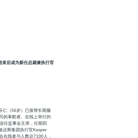
大会结束后成为新任总裁兼执行官
仁（56岁）已接替长期服
司的掌舵者。在线上举行的
当选连任监事会主席，任期四
迪达斯集团执行官Kasper
会在线参与人数达7100人，