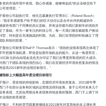
多变的市场环境中表现。我心存感激，能够将如此*的企业移交给下
公司管理层。”
子股份公司副执行官、候任总裁兼执行官博乐仁（Roland Busch）
：“我非常感谢客户给予我们的巨大信任以及合作伙伴的精诚协作，
感谢所有西门子同事的杰出贡献。所有这些都为我们新财年的强劲开
定了基础。作为一家专注的科技公司，每一天我们都在赋能客户推动
转型，特别是在充满挑战的时期。为此，我们在理想的时机确立了理
团队和组织部署。”
子股份公司财务官Ralf P. Thomas表示：“强劲的业绩表现再次体现了
牢牢把握市场机遇，即使是短期市场机会的能力。从这一角度而言，
10亿欧元的自由现金流也充分印证了我们在季度所取得的巨大成功。
对西门子团队表现的强烈信心，我们在宏观经济环境依然复杂的情况
将提高2021财年的业绩目标指引。”
键指标上大幅提高年度业绩目标指引
子预计，受疫情的持续影响，宏观经济环境依然复杂。2021财年季
西门子在部分业务和区域的运营情况得到改善。基于公司对未来几个
业务表现，尤其短周期业务表现将持续改善的预期，西门子上调了对
年业绩的前景展望。
子预计，不利的货币因素将继续在2021财年对其营收的名义增长率