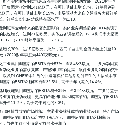
于所有实体业务的贡献以及在中国和德国的强劲发展，2021财年季
门子集团营收达到141亿欧元，在可比基础上增长7%。订单额达到
9亿欧元，在可比基础上增长15%，主要驱动力来自交通业务大额订单
长。订单出货比依然保持在高水平，为1.13。
受到汇率变动带来的显著负面影响，实体业务调整后的EBITA实现了
%的快速增长，达到21亿欧元。实体业务调整后的EBITA利润率大幅提
6.0% （2020财年季度为 11.7%）。
益增长38%，达15亿欧元。此外，西门子自由现金流大幅上升至10
元（2020财年季度为4400万欧元）。
化工业集团调整后的EBITA增长57%，至8.48亿欧元，主要推动因素
自动化业务的需求复苏、产能利用率的提高，软件业务对利润的突出
，以及DI ONE降本计划的快速落实和其他活动所产生的大幅成本节
调整后的EBITA利润率增至22.5%，高于去年同期的14.4%。
基础设施集团调整后的EBITA增长39%，至3.91亿欧元，主要得益于
各业务的强劲表现、更高的产能利用率和成本节约。调整后的EBITA
率升至11.2%，高于去年同期的8.0%。
面临疫情导致的市场挑战，交通业务继续成功的业绩表现，符合市场
。调整后的EBITA 稳定在2.19亿欧元，调整后的EBITA利润率为
.0%，与去年同期疫情爆发前的水平相当。