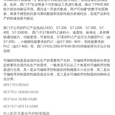
进。此外，西门子*近还将多个汽车验证工具进行集成，推出了PAVE360
投片前自动验证环境。通过这一开放式集成，用户可创建*的数字化双胞
胎，将基于模型的仿真与测试数据和实际性能分析相结合，实现产品和生
产的快速创新与验证。
西门子公司的PLC产品包括LOGO、S7-200、S7-1200、S7-300、S7-
400、S7-1500等。 西门子S7系列PLC体积小、速度快、标准化，具有网
络通信能力，功能更强，可靠性高。S7系列PLC产品可分为微型PLC（如
S7-200），小规模性能要求的PLC（如S7-300）和中、高性能要求的
PLC（如S7-400）等。西门子6SL3350-6TK00-0EA0详细使用与方法介绍
说明
可编程控制器是由现代化生产的需要而产生的，可编程序控制器的分类也
必然要符合现代化生产的需求。一般来说可以从三个角度对可编程序控制
器进行分类。其一是从可编程序控制器的控制规模大小去分类，其二是从
可编程序控制器的性能高低去分类，其三是从可编程序控制器的结构特点
去分类。
6RY1703-0DA02
6ES7952-1KK00-0AA0
6ES7414-3XJ00-0AB0
6ES7417-4HT14-0AB0
PLC的开关量信号控制变频器