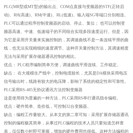
PLC(MR型或MT型)的输出点、COM点直接与变频器的STF(正转启
动)、RH(高速)、RM(中速)、RL(低速)、输入端SG等端口分别相连。
PLC可以通过程序控制变频器的启动、停止、复位； 也可以控制变
频器高速、中速、低速端子的不同组合实现多段速度运行。但是，因
为它是采用开关量来实施控制的，其调速曲线不是一条连续平滑的曲
线，也无法实现精细的速度调节。这种开关量控制方法，其调速精度
无法与采用扩展存储器通讯控制的相比。
优点： PLC程序编制简单方便，调速曲线平滑连续、工作稳定。
缺点： 在大规模生产线中，控制电缆较长，尤其是DA模块采用电压
信号输出时，线路有较大的电压降，影响了系统的稳定性和可靠性。
PLC采用RS-485无协议通讯方法控制变频器
这是使用得为普遍的一种方法，PLC采用RS串行通讯指令编程。
优点：硬件简单、造价低，可控制32台变频器。
缺点：编程工作量较大。从本文的第二章可知：采用扩展存储器通讯
控制的编程极其简单，从事过PLC编程的技术人员只要知道怎样查
表，仅仅数小时即可掌握，增加的硬件费用也很低。这种方法编程的