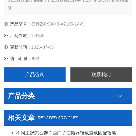
为工业企业提供西门子工业软件及数字化工厂解决方案和实施服
务；
为工业企业提供西门子自动化控制、网络通讯、变频电机、
低压元器件、智能仪表等电气控制、传动 产品及高、中、低压、
产品型号：
变频器C98043-A7105-L4-9
西门子8PT配电产品、能源集团自动化等产品、技术和服务。
厂商性质：
经销商
6SE7031-8TF60-Z西门子代理商
更新时间：
2026-07-05
访 问 量：
982
产品咨询
联系我们
产品分类
相关文章
RELATED ARTICLES
不同工况怎么选？西门子变频器轻载重载匹配攻略