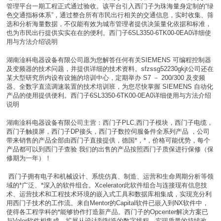
管理平台一期工程正式通过验收。该平台引入西门子为珠海量身定制的“绿
色交通指标体系”，通过整合所有市民出行相关的交通信息，实时收集、筛
选和分析海量数据，不仅能有效为城市管理者提供决策量化依据和标准，
也为市民出行提供实实在在的便利。西门子6SL3350-6TK00-0EA0详细使
用与方法介绍说明
湖南淦科电器设备有限公司愿为您解答任何有关SIEMENS 可编程控制器
及变频器的技术问题，并提供详细的技术资料。sfzssg52230gkjt公司还在
某大型研究所内设有设施的培训中心，定期举办 S7 － 200/300 及变频
器、全数字直流调速装置的技术培训班，为您尽快掌握 SIEMENS 自动化
产品的使用提供便利。西门子6SL3350-6TK00-0EA0详细使用与方法介绍
说明
湖南淦科电器设备有限公司主营：西门子PLC,西门子模块，西门子电缆，
西门子触摸屏，西门子DP接头，西门子数控伺服备件全系列产品 ，公司
带来销售的产品全部由西门子直接提供，德国*，*，价格可能优势，每个
产品都可以到西门子查验 我们的出售的产品按照西门子质保进行保修（保
修期为一年）！
西门子拥有电子和机械设计、系统仿真、制造、运营和生命周期分析等领
域的*广泛、*深入的软件组合。Xcelerator此软件组合与连接现有信息技
术、运营技术和工程技术环境的嵌入式工具和数据库相集成，实现充分利
用西门子技术的工作流。来自Mentor的Capital软件已嵌入到NX软件中，
使得各工程学科的*能够协作打造新产品。西门子的Opcenter解决方案已
与Valor软件相集成，扩展从设计到制造的数字线程，实现质量的持续改