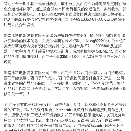
管理平台一期工程正式通过验收。该平台引入西门子为珠海量身定制的“绿
色交通指标体系”，通过整合所有市民出行相关的交通信息，实时收集、筛
选和分析海量数据，不仅能有效为城市管理者提供决策量化依据和标准，
也为市民出行提供实实在在的便利。西门子6SL3350-6TK00-0EA0详细使
用与方法介绍说明
湖南淦科电器设备有限公司愿为您解答任何有关SIEMENS 可编程控制器
及变频器的技术问题，并提供详细的技术资料。sfzssg52230gkjt公司还在
某大型研究所内设有设施的培训中心，定期举办 S7 － 200/300 及变频
器、全数字直流调速装置的技术培训班，为您尽快掌握 SIEMENS 自动化
产品的使用提供便利。西门子6SL3350-6TK00-0EA0详细使用与方法介绍
说明
湖南淦科电器设备有限公司主营：西门子PLC,西门子模块，西门子电缆，
西门子触摸屏，西门子DP接头，西门子数控伺服备件全系列产品 ，公司
带来销售的产品全部由西门子直接提供，德国*，*，价格可能优势，每个
产品都可以到西门子查验 我们的出售的产品按照西门子质保进行保修（保
修期为一年）！
西门子拥有电子和机械设计、系统仿真、制造、运营和生命周期分析等领
域的*广泛、*深入的软件组合。Xcelerator此软件组合与连接现有信息技
术、运营技术和工程技术环境的嵌入式工具和数据库相集成，实现充分利
用西门子技术的工作流。来自Mentor的Capital软件已嵌入到NX软件中，
使得各工程学科的*能够协作打造新产品。西门子的Opcenter解决方案已
与Valor软件相集成，扩展从设计到制造的数字线程，实现质量的持续改