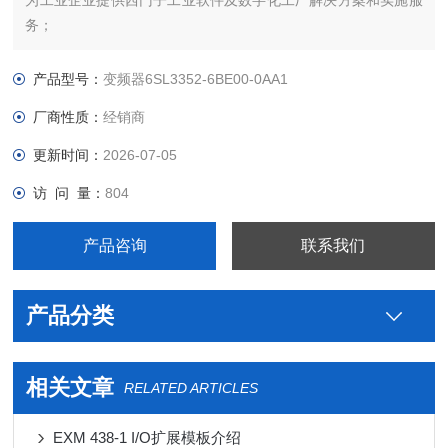
为工业企业提供西门子工业软件及数字化工厂解决方案和实施服
务；
为工业企业提供西门子自动化控制、网络通讯、变频电机、
低压元器件、智能仪表等电气控制、传动 产品及高、中、低压、
产品型号：
变频器6SL3352-6BE00-0AA1
西门子8PT配电产品、能源集团自动化等产品、技术和服务。
厂商性质：
经销商
6SE7031-8TF60-Z西门子代理商
更新时间：
2026-07-05
访 问 量：
804
产品咨询
联系我们
产品分类
相关文章
RELATED ARTICLES
EXM 438-1 I/O扩展模板介绍