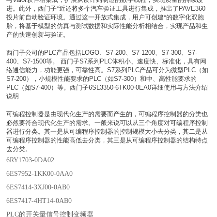
进。此外，西门子*近还将多个汽车验证工具进行集成，推出了PAVE360
投片前自动验证环境。通过这一开放式集成，用户可创建*的数字化双胞
胎，将基于模型的仿真与测试数据和实际性能分析相结合，实现产品和生
产的快速创新与验证。
西门子公司的PLC产品包括LOGO、S7-200、S7-1200、S7-300、S7-
400、S7-1500等。 西门子S7系列PLC体积小、速度快、标准化，具有网
络通信能力，功能更强，可靠性高。S7系列PLC产品可分为微型PLC（如
S7-200），小规模性能要求的PLC（如S7-300）和中、高性能要求的
PLC（如S7-400）等。西门子6SL3350-6TK00-0EA0详细使用与方法介绍
说明
可编程控制器是由现代化生产的需要而产生的，可编程序控制器的分类也
必然要符合现代化生产的需求。一般来说可以从三个角度对可编程序控制
器进行分类。其一是从可编程序控制器的控制规模大小去分类，其二是从
可编程序控制器的性能高低去分类，其三是从可编程序控制器的结构特点
去分类。
6RY1703-0DA02
6ES7952-1KK00-0AA0
6ES7414-3XJ00-0AB0
6ES7417-4HT14-0AB0
PLC的开关量信号控制变频器