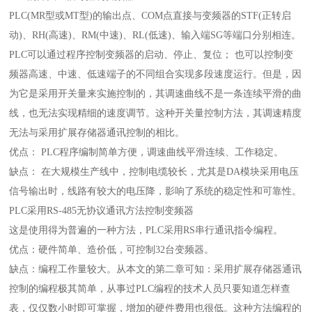
PLC(MR型或MT型)的输出点、COM点直接与变频器的STF(正转启
动)、RH(高速)、RM(中速)、RL(低速)、输入端SG等端口分别相连。
PLC可以通过程序控制变频器的启动、停止、复位； 也可以控制变
频器高速、中速、低速端子的不同组合实现多段速度运行。但是，因
为它是采用开关量来实施控制的，其调速曲线不是一条连续平滑的曲
线，也无法实现精细的速度调节。这种开关量控制方法，其调速精度
无法与采用扩展存储器通讯控制的相比。
优点： PLC程序编制简单方便，调速曲线平滑连续、工作稳定。
缺点： 在大规模生产线中，控制电缆较长，尤其是DA模块采用电压
信号输出时，线路有较大的电压降，影响了系统的稳定性和可靠性。
PLC采用RS-485无协议通讯方法控制变频器
这是使用得为普遍的一种方法，PLC采用RS串行通讯指令编程。
优点：硬件简单、造价低，可控制32台变频器。
缺点：编程工作量较大。从本文的第二章可知：采用扩展存储器通讯
控制的编程极其简单，从事过PLC编程的技术人员只要知道怎样查
表，仅仅数小时即可掌握，增加的硬件费用也很低。这种方法编程的