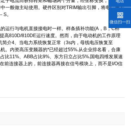
解定子电流而获得转矩和磁场两个分量，经坐标变换，实现正
电话
中一般做主站使用。硬件区别对TRIM输出引脚，将电位器的
－S。
微信扫一扫
运行与电机直接接电时一样。样条插补功能(A，B，C样
高810D/810DE运行速度。然而，由于电动机的工作原理
机简介4、当电力系统恢复正常（3s内，母线电压恢复至
机。内资高压变频器的*已经超过55%.从企业排名看，合康
子占比11%、ABB占比9%、东方日立占比5%.国电四维发展速
输入是接在前连接器上的，前连接器再接在信号模块上，而不是I/O信