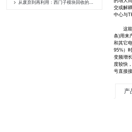
的增大
从废弃到再利用：西门子模块回收的重要性
交或解
中心与T
这能保
条)用来
和其它电
95%）
变频增长
度较快，
号直接
产