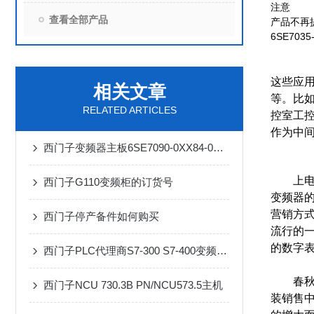
注意
查看全部产品
产品不再
6SE7035
这些应用
相关文章
等。比
RELATED ARTICLES
控室工控
作为中间
西门子变频器主板6SE7090-0XX84-0AB0代理商
上电过
西门子G110变频柜的订货号
变频器
营销方
西门子停产备件如何购买
流行的
的数字
西门子PLC代理商S7-300 S7-400变频器电缆代理商
春秋十五
西门子NCU 730.3B PN/NCU573.5主机
装销售