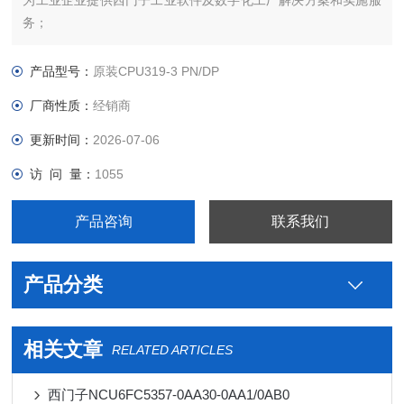
为工业企业提供西门子工业软件及数字化工厂解决方案和实施服
务；
为工业企业提供西门子自动化控制、网络通讯、变频电机、
低压元器件、智能仪表等电气控制、传动 产品及高、中、低压、
产品型号：
原装CPU319-3 PN/DP
西门子8PT配电产品、能源集团自动化等产品、技术和服务。
厂商性质：
经销商
更新时间：
2026-07-06
访 问 量：
1055
产品咨询
联系我们
产品分类
相关文章
RELATED ARTICLES
西门子NCU6FC5357-0AA30-0AA1/0AB0