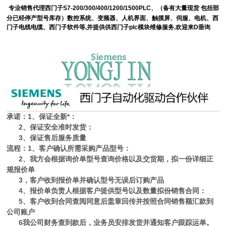
专业销售
代理
西门子
S7-200/300/400/1200/1500PLC
、（备有大量现货
包括部
分已经停产型号
库存
）数控系统、变频器、人机界面、触摸屏、伺服、电机、西
门子
电线
电缆
、西门子软件等
,
并提供供西门子
plc
模块维修服务
.
欢迎来D垂询
承诺：1、保证全新*：
2、保证
安全
准时发货：
3、保证售后服务质量
流程：1、客户确认所需采购产品型号：
2、我方会根据询价单型号查询
价格
以及交货期，拟一份详细正
规
报价
单
3，客户收到报价单并确认型号无误后订购产品
4、报价单负责人根据客户提供型号以及数量拟份销售合同：
5、客户收到合同查阅同意后盖章回传并按照合同销售额汇款到
公司账户
6我公司财务查到款后，业务员安排发货并通知客户跟踪运单。