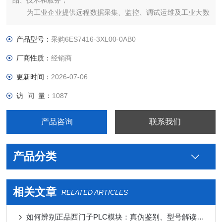
品、技术和服务；
为工业企业提供远程数据采集、监控、调试运维及工业大数
据平台解决方案和服务；
为工业企业和政府提供西门子电气自动化控制、传动整体解
产品型号：
采购6ES7416-3XL00-0AB0
决方案及项目集成、实施应用；
厂商性质：
经销商
为工业企业提供西门子工业软件及数字化工厂解决方案和实
施服务；
更新时间：
2026-07-06
访 问 量：
1087
产品咨询
联系我们
产品分类
相关文章
RELATED ARTICLES
如何辨别正品西门子PLC模块：真伪鉴别、型号解读与采购注意事项