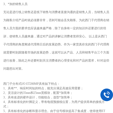
3、*加的销售人员
无论是进行线上销售还是线下销售与消费者直接沟通的是销售人员，当销售人员
为顾客介绍产品时就必须要非常，否则可能会丢失顾客。为此西门子代理商在销
售人员方面的要求也应该越来越严格，除了自身有一定的知识外还要进行的培
训，使销售人员越来越，通过对产品的讲解让消费者觉得安心。 以上是从西门
子代理商的角度阐述代理商日后的发展趋势。作为一家货真价实的西门子代理商
就需要时刻跟随着市场的发展趋势，这就可以从产品、人员和销售平台三个方面
进行改善，除此之外还要时刻关注消费者的心理变化和对产品的需求，针对这些
问题想出对策。
西门子分布式I/O ET200MP具有如下特点：
1、具有**、响应时间短的特点，能充分满足高速应用需要；
2、灵活设计的35mm和25mm宽模块，配置*加简单；
3、具有改进的硬件设计，功能组合，选型*加简单；
4、具有标准化的针脚定义，带有电缆预接线位置，为用户提供简单的接线方
式；
5、具有标准化的诊断和显示理念。
由于信号模块提高了集成度，使得使用ET