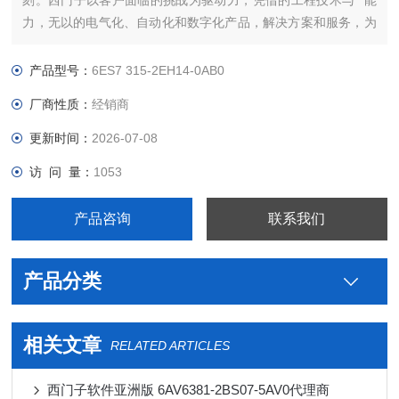
刻。西门子以客户面临的挑战为驱动力，凭借的工程技术与**能
力，无以的电气化、自动化和数字化产品，解决方案和服务，为
客户带来*大*——*强的灵活性，*高的效率，的上市时间，实现
可持续的发展。我们将这种力量称之为“博大精深，同心致远"。
产品型号：
6ES7 315-2EH14-0AB0
西门子PLC连接线提高全球能
厂商性质：
经销商
更新时间：
2026-07-08
访 问 量：
1053
产品咨询
联系我们
产品分类
相关文章
RELATED ARTICLES
西门子软件亚洲版 6AV6381-2BS07-5AV0代理商