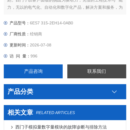
刻。西门子以客户面临的挑战为驱动力，凭借的工程技术与**能
力，无以的电气化、自动化和数字化产品，解决方案和服务，为
客户带来*大*——*强的灵活性，*高的效率，的上市时间，实现
可持续的发展。我们将这种力量称之为“博大精深，同心致远"。
产品型号：
6ES7 315-2EH14-0AB0
西门子PLC连接线提高全球能
厂商性质：
经销商
更新时间：
2026-07-08
访 问 量：
996
产品咨询
联系我们
产品分类
相关文章
RELATED ARTICLES
西门子模拟量数字量模块的故障诊断与排除方法