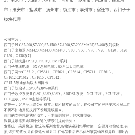
1、南京市；无锡市；徐州市；常州市；苏州市；南通市；连云港
市；淮安市；盐城市；扬州市；镇江市；泰州市；宿迁市。西门子子
模块代理
公司主营：
西门子PLCS7-200,S7-300,S7-1500,S7-1200,S7-200SMART,S7-400系列模块
西门子变频器;MM420,MM430,MM440，V80，V60，V70，V20，G120，S120，
G150，G130系列
西门子触摸屏TP,KP,OP,KTP,OP,MP系列
西门子电线电缆，6XV总线电缆，6XV以太网电缆
西门子网卡CP5512，CP5611，CP5621，CP5614，CP5711，CP5613，
CP1612,CP1612，CP1615，CP1512，
CP1515等通信与以太网网卡
西门子软启动3RW30与3RW40系列
西门子数控系统备件801,828D,808D，840DSL系统，NCU主板，PCU主板，
CCU主板，6SE70主板等系列。
信誉一，客户至上是公司成立之初所确立的宗旨，在公司**的严格要求和员工们
不折不扣地贯彻执行下发展延续至今。
你们的支持就是我的动力，不求做到较好，但求做得好。
温馨提示需要走哪种快递的请亲们提前告知：
发货统一采用快递 物流等系列发货,货物快递到您手时候,一定要开箱检验!如有
损,请拒绝签收,并由快递公司返回!在你签收后表示你对该货物没有异议!,谢谢合