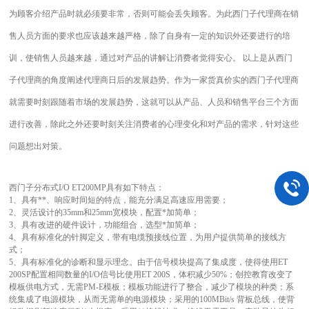
为顾客介绍产品时就必须要非常，否则可能会丢失顾客。为此西门子代理商在销
售人员方面的要求也应该越来越严格，除了自身有一定的知识外还要进行的培
训，使销售人员越来越，通过对产品的讲解让消费者觉得安心。 以上是从西门
子代理商的角度阐述代理商日后的发展趋势。作为一家货真价实的西门子代理商
就需要时刻跟随着市场的发展趋势，这就可以从产品、人员和销售平台三个方面
进行改善，除此之外还要时刻关注消费者的心理变化和对产品的需求，针对这些
问题想出对策。
西门子分布式I/O ET200MP具有如下特点：
1、具有**、响应时间短的特点，能充分满足高速应用需要；
2、灵活设计的35mm和25mm宽模块，配置*加简单；
3、具有改进的硬件设计，功能组合，选型*加简单；
4、具有标准化的针脚定义，带有电缆预接线位置，为用户提供简单的接线方
式；
5、具有标准化的诊断和显示理念。
由于信号模块提高了集成度，使得使用ET
200SP配置相同数量的I/O信号比使用ET 200S，体积减少50%；创控教育改变了
模板供电方式，无需PM-E模板；模板功能进行了整合，减少了模块的种类；系
统集成了电源模块，从而无需单的电源模块；采用的100MBit/s 背板总线，使背