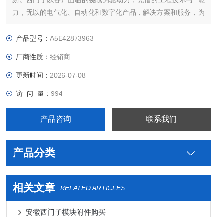
刻。西门子以客户面临的挑战为驱动力，凭借的工程技术与**能
力，无以的电气化、自动化和数字化产品，解决方案和服务，为
客户带来*大*——*强的灵活性，*高的效率，的上市时间，实现
可持续的发展。我们将这种力量称之为“博大精深，同心致远"。
产品型号：
A5E42873963
西门子PLC连接线提高全球能
厂商性质：
经销商
更新时间：
2026-07-08
访 问 量：
994
产品咨询
联系我们
产品分类
相关文章
RELATED ARTICLES
安徽西门子模块附件购买