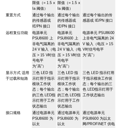
限值（= 1.5 x
限值（= 1.5 x
Ia 阈值）
Ia 阈值）
重置方式
通过每个输出
通过每个输出
通过每个输出的传
的传感器或
的传感器或
感器或 IE/PN 接口
IE/PN 接口
IE/PN 接口
远程复位功能
电源单元
电源单元
电源单元 PSU8600
PSU8600 上
PSU8600 上
上非电气隔离的 24
非电气隔离的
非电气隔离的
V 输入（电压 > 15
24 V 输入（电
24 V 输入（电
V时信号电平
压 > 15 V时信
压 > 15 V时信
为“高"）
号电平
号电平
为“高"）
为“高"）
显示方式 适用
三色 LED 指
三色 LED 指
三色 LED 指示灯用
于过载和短路
示灯用于指示
示灯用于指示
于指示模块工作状
模块工作状
模块工作状
态；每个输出的三
态；每个输出
态；每个输出
色 LED指示灯用于
的三色 LED指
的三色 LED指
工作状态输出
示灯用于工作
示灯用于工作
状态输出
状态输出
接口规格
通过电源单元
通过电源单元
通过电源单元
PSU8600 为
PSU8600 为
PSU8600 为以太
以太
以太
网/PROFINET 供电