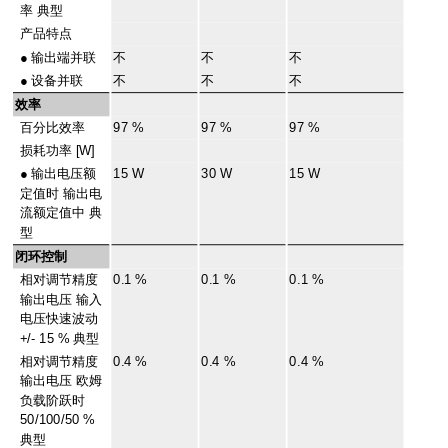
率 典型
产品特点
●
输出端并联
不
不
不
●
设备并联
不
不
不
效率
百分比效率
97 %
97 %
97 %
损耗功率 [W]
●
输出电压额
15 W
30 W
15 W
定值时 输出电
流额定值中 典
型
闭环控制
相对调节精度
0.1 %
0.1 %
0.1 %
输出电压 输入
电压快速波动
+/- 15 % 典型
相对调节精度
0.4 %
0.4 %
0.4 %
输出电压 欧姆
负载阶跃时
50/100/50 %
典型