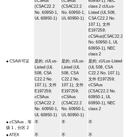
cCSAus
cCSAus
60950-1), NEC
(CSAC22.2
(CSAC22.2
class 2 cULus-
No. 60950-1,
No. 60950-1,
Listed (UL 508,
UL 60950-1)
UL 60950-1)
CSA C22.2 No.
107.1), 文件
E197259;
cCSAus(CSAC22.2
No. 60950-1, UL
60950-1), NEC
class 2
●
CSA许可证
是的; cULus-
是的; cULus-
是的; cULus-Listed
Listed (UL
Listed (UL
(UL 508, CSA
508, CSA
508, CSA
C22.2 No. 107.1),
C22.2 No.
C22.2 No.
文件 E197259;
107.1), 文件
107.1), 文件
cCSAus
E197259;
E197259;
(CSAC22.2 No.
cCSAus
cCSAus
60950-1, UL
(CSAC22.2
(CSAC22.2
60950-1), NEC
No. 60950-1,
No. 60950-1,
class 2
UL 60950-1)
UL 60950-1)
●
cCSAus，等
不
不
不
级 1，分区 2
●
ATEX
不
不
不