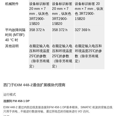
机械附件
设备标识标签
设备标识标签
设备标识标签 20
20 mm × 7
20 mm × 7
mm × 7 mm，钛灰
mm，钛灰色
mm，钛灰色
色 3RT2900-
3RT2900-
3RT2900-
1SB20
1SB20
1SB20
平均故障间隔
358 372 h
358 372 h
327 369 h
时间 (MTBF)
40 °C 时
其他说明
在额定输入电
在额定输入电
在额定输入电压和
压和环境温度
压和环境温度
环境温度25℃的参
25℃的参数
25℃的参数
数（除非另有规
（除非另有规
（除非另有规
定）
定）
定）
西门子EXM 448-2通信扩展模块代理商
运行模式
连接到 FM 458-1 DP
EXM 448-2 通过内部总线直接连接到FM 458-1 DP基本模块。SIMATIC 机架的背板总线
只用于供电，不能进行数据传输。通过所组态的功能块进行 I/O 访问。