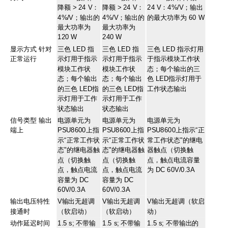
降额 > 24 V：
降额 > 24 V：
24 V：4%/V；输出
4%/V；输出的
4%/V；输出的
的最大功率为 60 W
最大功率为
最大功率为
120 W
240 W
显示方式 针对
三色 LED 指
三色 LED 指
三色 LED 指示灯用
正常运行
示灯用于指示
示灯用于指示
于指示模块工作状
模块工作状
模块工作状
态；每个输出的三
态；每个输出
态；每个输出
色 LED指示灯用于
的三色 LED指
的三色 LED指
工作状态输出
示灯用于工作
示灯用于工作
状态输出
状态输出
信号类型 输出
电源单元为
电源单元为
电源单元为
端上
PSU8600上指
PSU8600上指
PSU8600上指示“正
示“正常工作状
示“正常工作状
常工作状态"的继电
态"的继电器触
态"的继电器触
器触点（切换触
点（切换触
点（切换触
点，触点电流容量
点，触点电流
点，触点电流
为 DC 60V/0.3A
容量为 DC
容量为 DC
60V/0.3A
60V/0.3A
输出电压特性
V输出无超调
V输出无超调
V输出无超调（软启
接通时
（软启动）
（软启动）
动）
动作延迟时间
1.5 s; 不带输
1.5 s; 不带输
1.5 s; 不带输出的