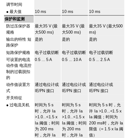
调节时间
●
最大值
10 ms
10 ms
10 ms
保护和监测
防过压保护器
最大35 V (最
最大35 V (最
最大35 V (最大500
规格
大500 ms)
大500 ms)
ms)
输出的特性 短
是的
是的
是的
路保护
短路保护规格
电子过载切断
电子过载切断
电子过载切断
可设置的电流
0.5 ... 5 A
0.5 ... 10 A
0.5 ... 2.5 A
动作值 电流控
制的过载脱扣
的
动作值设置方
通过电位计或
通过电位计或
通过电位计或
式
IE/PN 接口
IE/PN 接口
IE/PN 接口
开关特征
●
过电流关机
时间为 5 s
时间为 5 s
时间为 5 s 时，允
时，允许 Ia
时，允许 Ia
许 Ia >1.0...<1.5 x
>1.0...<1.5 x
>1.0...<1.5 x
Ia 阈值；时间为
Ia 阈值；时间
Ia 阈值；时间
200 ms时，允许 Ia
为 200 ms
为 200 ms
限值（= 1.5 x Ia 阈
时，允许 Ia
时，允许 Ia
值）