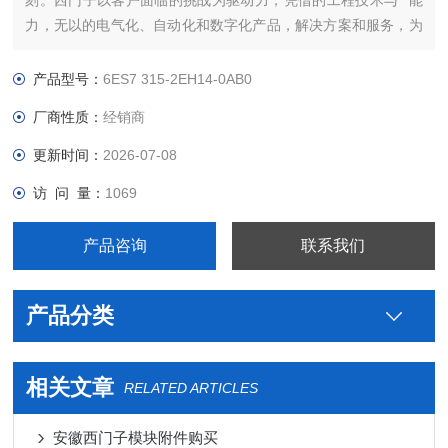
刻。西门子以客户面临的挑战为驱动力，凭借的工程技术与**能
力，无以的电气化、自动化和数字化产品，解决方案和服务，为
客户带来*大*——*强的灵活性，*高的效率，的上市时间，实现
可持续的发展。我们将这种力量称之为“博大精深，同心致远"。
产品型号：
6ES7 315-2EH14-0AB0
西门子备件代理IMPAG4 组件西门子PLC连接线提高全球能
厂商性质：
经销商
更新时间：
2026-07-08
访 问 量：
1069
产品咨询
联系我们
产品分类
相关文章
RELATED ARTICLES
安徽西门子模块附件购买