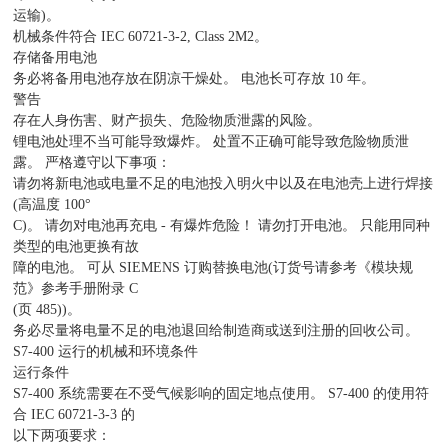
运输)。
机械条件符合 IEC 60721-3-2, Class 2M2。
存储备用电池
务必将备用电池存放在阴凉干燥处。 电池长可存放 10 年。
警告
存在人身伤害、财产损失、危险物质泄露的风险。
锂电池处理不当可能导致爆炸。 处置不正确可能导致危险物质泄
露。 严格遵守以下事项：
请勿将新电池或电量不足的电池投入明火中以及在电池壳上进行焊接
(高温度 100°
C)。 请勿对电池再充电 - 有爆炸危险！ 请勿打开电池。 只能用同种
类型的电池更换有故
障的电池。 可从 SIEMENS 订购替换电池(订货号请参考《模块规
范》参考手册附录 C
(页 485))。
务必尽量将电量不足的电池退回给制造商或送到注册的回收公司。
S7-400 运行的机械和环境条件
运行条件
S7-400 系统需要在不受气候影响的固定地点使用。 S7-400 的使用符
合 IEC 60721-3-3 的
以下两项要求：