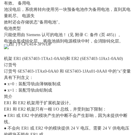
有效。 备用电
池没电后，系统将转向使用另一块预备电池作为备用电池，直到其电
量耗尽。 电源失
效时还会存储状态“备用电池"。
电池类型
只能使用由 Siemens 认可的电池！ (见 附录 C: 备件 (页 485)）。
电池会形成钝化层。 将电池插到电源模块中时，会消除钝化层。
机架 ER1 (6ES7403-1TAx1-0AA0)和 ER2 (6ES7403-1JAx1-0AA0)
订货号
订货号 6ES7403-1TAx0-0AA0 和 6ES7403-1JAx01-0AA0 中的“x"变量
具有下列含义：
● x=0：装配导轨由薄钢板制成
● x=1：装配导轨由铝制成
简介
ER1 和 ER2 机架用于扩展机架设计。
ER1 和 ER2 机架只有一根 I/O 总线，并受到如下限制：
● ER1 或 ER2 中的模块产生的中断不会产生影响，因为未提供中断
线。
● 不会向 ER1 或 ER2 中的模块提供 24 V 电压。需要 24 V 供电电压
的模块不能在 ER1 或