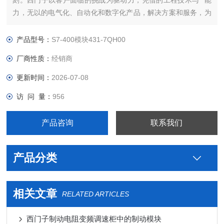
刻。西门子以客户面临的挑战为驱动力，凭借的工程技术与**能
力，无以的电气化、自动化和数字化产品，解决方案和服务，为
客户带来*大*——*强的灵活性，*高的效率，的上市时间，实现
可持续的发展。我们将这种力量称之为“博大精深，同心致远"。
产品型号：
S7-400模块431-7QH00
西门子备件代理IMPAG4 组件西门子PLC连接线提高全球能
厂商性质：
经销商
更新时间：
2026-07-08
访 问 量：
956
产品咨询
联系我们
产品分类
相关文章
RELATED ARTICLES
西门子制动电阻变频调速柜中的制动模块