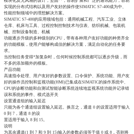
模块化及无风扇的设计，坚固**，容易扩展和广泛的通讯能力，容易
实现的分布式结构以及用户友好的操作使SIMATIC S7-400成为中、
性能控制领域中的理想解决方案。
SIMATIC S7-400的应用领域包括：通用机械工程、汽车工业、立体
仓库、机床与工具、过程控制控制技术与仪表、纺织机械、包装机
械、控制设备制造、机械
功能逐步升级的多种级别的CPU，带有各种用户友好功能的种类齐全
的功能模板，使用户能够构成佳的解决方案，满足自动化的任务要
求。
当控制任务变得*加复杂时，任何时候控制系统都可以逐步升级，而
不多的添加额外的模板。
产品功能
高速指令处理、用户友好的参数设置、口令保护、系统功能、用户友
好的操作员控制和监视功能(HMI)已集成在SIMATIC的操作系统中、
CPU的诊断功能和自测试智能诊断系统连续地监视系统功能并记录错
误和系统的事件、模式选开关
设置通道组的输入延迟
只能为各个通道组设置输入延迟。换言之，通道 0 的设置适用于输入
0 到 7，通道 8 的设
置适用于输入 8 到 15。
说明
为其余通道(1 到 7 和 9 到 15)输入的参数必须等于值 0 或 8，否则将