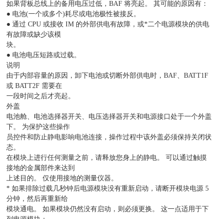
如果背板总线上的备用电压过低，BAF 将亮起。 其可能的原因有：
● 电池(一个或多个)耗尽或电池极性被接反。
● 通过 CPU 或接收 IM 的外部供电有故障，或*二个电源模块的供电
有故障或缺少该模
块。
● 电池电压短路或过载。
说明
由于内部容量的原因，卸下电池或切断外部供电时，BAF、BATT1F
或 BATT2F 需要在
一段时间之后才亮起。
外盖
电池舱、电池选择器开关、电压选择器开关和电源接口处于一个外盖
下。 为保护这些操作
员控件和防止静电影响电池连接，操作过程中该外盖必须保持关闭状
态。
在模块上进行任何测量之前，请释放您身上的静电。 可以通过触摸
接地的金属部件来达到
上述目的。 仅使用接地的测量仪器。
* 如果排除过载几秒钟后电源模块没有重新启动，请断开模块电源 5
分钟，然后再重新给
模块通电。 如果模块仍然没有启动，则必须更换。 这一点适用于下