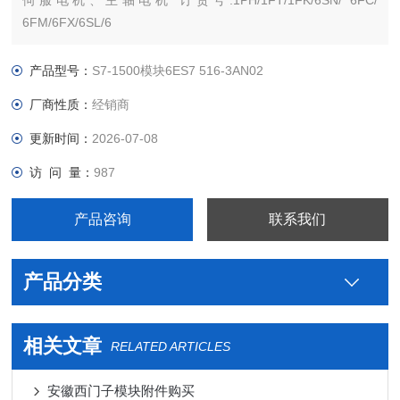
伺服电机、主轴电机 订货号:1PH/1FT/1FK/6SN/ 6FC/
6FM/6FX/6SL/6
西门子PLC S7-300 S7-200 S7-400 S7-1200 S7-1500 ET200 S
SP 变频器V系列 MM系列 6SE70停产工程型变频器，及相对应
产品型号：
S7-1500模块6ES7 516-3AN02
配件。
厂商性质：
经销商
更新时间：
2026-07-08
访 问 量：
987
产品咨询
联系我们
产品分类
相关文章
RELATED ARTICLES
安徽西门子模块附件购买