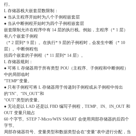
行。
L 存储器栈大嵌套层数限制：
● 当从主程序开始时为八个子例程嵌套层
● 当从中断例程开始时为四个子例程嵌套层
嵌套限制允许在程序中有 14 层的执行栈。例如，主程序（* 1 层）
有八个嵌套子例程
（* 2 层到* 9 层）。在执行* 9 层的子例程时，会发生中断（* 10
层）。中断例程包
括四个嵌套的子例程（* 11 层到* 14 层）。
L 存储器规则：
● 可将 L 存储器用于所有类型 POU（主程序、子例程和中断例程）
中的局部临时
“TEMP"变量。
● 只有子例程可将 L 存储器用于传递到子例程或从子例程中传出
的“IN"、“IN_OUT"和
“OUT"类型的变量。
● 无论是以 LAD 还是以 FBD 编写子例程，TEMP、IN、IN_OUT 和
OUT 变量只能占
60 个字节。STEP 7-Micro/WIN SMART 会使用局部存储器的后四个
字节。
局部存储器符号、变量类型和数据类型会在“变量"表中进行分配，当