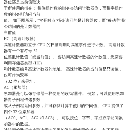
器位还是当前值取决
于所使用的指令： 带位操作数的指令会访问计数器位，而带字操作
数的指令则访问当前
值。 如下图所示，“常开触点"指令访问的是计数器位，而“移动字"指
令访问的是计数器的
当前值
HC（高速计数器）
高速计数器独立于 CPU 的扫描周期对高速事件进行计数。 高速计数
器有一个有符号 32
位整数计数值（或当前值）。 要访问高速计数器的计数值，您需要
利用存储器类型 (HC)
和计数器编号高速计数器的地址。 高速计数器的当前值是只读值，
仅可作为双字
（32 位）来寻址。
AC（累加器）
累加器是可以像存储器一样使用的读/写器件。 例如，可以使用累加
器向子例程传递参数
或从子例程返回参数，并可存储计算中使用的中间值。 CPU 提供了
四个 32 位累加器
（AC0、AC1、AC2 和 AC3）。 可以按位、字节、字或双字访问累
加器中的数据。