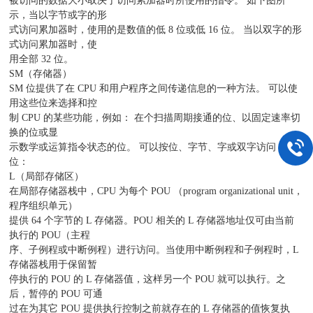
被访问的数据大小取决于访问累加器时所使用的指令。 如下图所
示，当以字节或字的形
式访问累加器时，使用的是数值的低 8 位或低 16 位。 当以双字的形
式访问累加器时，使
用全部 32 位。
SM（存储器）
SM 位提供了在 CPU 和用户程序之间传递信息的一种方法。 可以使
用这些位来选择和控
制 CPU 的某些功能，例如： 在个扫描周期接通的位、以固定速率切
换的位或显
示数学或运算指令状态的位。 可以按位、字节、字或双字访问 SM
位：
L（局部存储区）
在局部存储器栈中，CPU 为每个 POU （program organizational unit，
程序组织单元）
提供 64 个字节的 L 存储器。POU 相关的 L 存储器地址仅可由当前
执行的 POU（主程
序、子例程或中断例程）进行访问。当使用中断例程和子例程时，L
存储器栈用于保留暂
停执行的 POU 的 L 存储器值，这样另一个 POU 就可以执行。之
后，暂停的 POU 可通
过在为其它 POU 提供执行控制之前就存在的 L 存储器的值恢复执