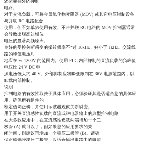
还需要额外的抑制
电路。
对于交流负载，可将金属氧化物变阻器 (MOV) 或其它电压钳制设备
与并联 RC 电路配合
使用，但不如单独使用有效。不带并联 RC 电路的 MOV 抑制器通常
会导致出现高达钳位
电压的显著高频噪声。
良好的受控关断瞬变的振铃频率不*过 10kHz，好小于 1kHz。交流线
路的峰值电压对
地应在 +/-1200V 的范围内。使用 PLC 内部抑制的直流负载的负峰值
电压比 24 V DC 电
源电压低大约 40 V。外部抑制应将瞬变限制在 36V 电源范围内，以
卸载内部抑制。
说明
抑制电路的有效性取决于具体应用，必须验证其是否适合您的具体应
用。确保所有组件的
额定值均正确，并使用示波器观察关断瞬变。
用于开关直流感性负载的直流或继电器输出的典型抑制电路
在大多数应用中，在直流感性负载两端增加一个二
极管 (A) 就可以了，但如果您的应用要求的关
闭时间，则建议再增加一个稳压二极管 (B)。请确
保正确选择稳压二极管，以适合输出电路中的电流