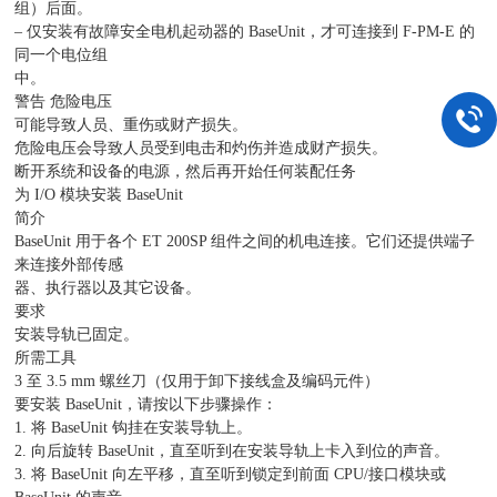
组）后面。
– 仅安装有故障安全电机起动器的 BaseUnit，才可连接到 F-PM-E 的
同一个电位组
中。
警告 危险电压
可能导致人员、重伤或财产损失。
危险电压会导致人员受到电击和灼伤并造成财产损失。
断开系统和设备的电源，然后再开始任何装配任务
为 I/O 模块安装 BaseUnit
简介
BaseUnit 用于各个 ET 200SP 组件之间的机电连接。它们还提供端子
来连接外部传感
器、执行器以及其它设备。
要求
安装导轨已固定。
所需工具
3 至 3.5 mm 螺丝刀（仅用于卸下接线盒及编码元件）
要安装 BaseUnit，请按以下步骤操作：
1. 将 BaseUnit 钩挂在安装导轨上。
2. 向后旋转 BaseUnit，直至听到在安装导轨上卡入到位的声音。
3. 将 BaseUnit 向左平移，直至听到锁定到前面 CPU/接口模块或