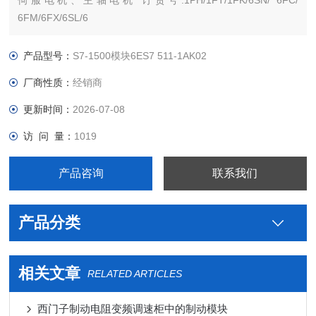
伺服电机、主轴电机 订货号:1PH/1FT/1FK/6SN/ 6FC/
6FM/6FX/6SL/6
西门子PLC S7-300 S7-200 S7-400 S7-1200 S7-1500 ET200 S
SP 变频器V系列 MM系列 6SE70停产工程型变频器，及相对应
产品型号：
S7-1500模块6ES7 511-1AK02
厂商性质：
经销商
更新时间：
2026-07-08
访 问 量：
1019
产品咨询
联系我们
产品分类
相关文章
RELATED ARTICLES
西门子制动电阻变频调速柜中的制动模块