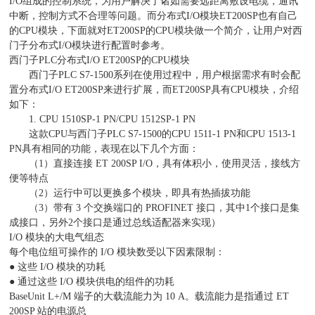
I/O组成的控制系统，为用户解决了诸如需要远距离敷设电缆，通讯
中断，控制方式不合理等问题。而分布式I/O模块ET200SP也有自己
的CPU模块，下面就对ET200SP的CPU模块做一个简介，让用户对西
门子分布式I/O模块进行配置时参考。
西门子PLC分布式I/O ET200SP的CPU模块
西门子PLC S7-1500系列在使用过程中，用户根据需求有时会配
置分布式I/O ET200SP来进行扩展，而ET200SP具有CPU模块，介绍
如下：
1. CPU 1510SP-1 PN/CPU 1512SP-1 PN
这款CPU与西门子PLC S7-1500的CPU 1511-1 PN和CPU 1513-1
PN具有相同的功能，表现在以下几个方面：
（1）直接连接 ET 200SP I/O，具有体积小，使用灵活，接线方
便等特点
（2）运行中可以更换多个模块，即具有热插拔功能
（3）带有 3 个交换端口的 PROFINET 接口，其中1个接口是集
成接口，另外2个接口是通过总线适配器来实现）
I/O 模块的大电气组态
每个电位组可操作的 I/O 模块数受以下因素限制：
● 这些 I/O 模块的功耗
● 通过这些 I/O 模块供电的组件的功耗
BaseUnit L+/M 端子的大载流能力为 10 A。载流能力是指通过 ET
200SP 站的电源总