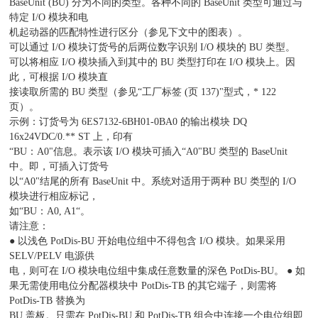
BaseUnit (BU) 分为不同的类型。各种不同的 BaseUnit 类型可通过与
特定 I/O 模块和电
机起动器的匹配特性进行区分（参见下文中的图表）。
可以通过 I/O 模块订货号的后两位数字识别 I/O 模块的 BU 类型。
可以将相应 I/O 模块插入到其中的 BU 类型打印在 I/O 模块上。因
此，可根据 I/O 模块直
接读取所需的 BU 类型（参见“工厂标签 (页 137)"型式，* 122
页）。
示例：订货号为 6ES7132-6BH01-0BA0 的输出模块 DQ
16x24VDC/0.** ST 上，印有
“BU：A0"信息。表示该 I/O 模块可插入“A0"BU 类型的 BaseUnit
中。即，可插入订货号
以“A0"结尾的所有 BaseUnit 中。系统对适用于两种 BU 类型的 I/O
模块进行相应标记，
如“BU：A0, A1“。
请注意：
● 以浅色 PotDis-BU 开始电位组中不得包含 I/O 模块。如果采用
SELV/PELV 电源供
电，则可在 I/O 模块电位组中集成任意数量的深色 PotDis-BU。 ● 如
果无需使用电位分配器模块中 PotDis-TB 的其它端子，则需将
PotDis-TB 替换为
BU 盖板。只需在 PotDis-BU 和 PotDis-TB 组合中连接一个电位组即