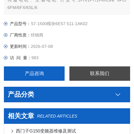
伺服电机、主轴电机 订货号:1PH/1FT/1FK/6SN/ 6FC/
6FM/6FX/6SL/6
西门子PLC S7-300 S7-200 S7-400 S7-1200 S7-1500 ET200 S
SP 变频器V系列 MM系列 6SE70停产工程型变频器，及相对应
产品型号：
S7-1500模块6ES7 511-1AK02
厂商性质：
经销商
更新时间：
2026-07-08
访 问 量：
983
产品咨询
联系我们
产品分类
相关文章
RELATED ARTICLES
西门子G150变频器维修及测试