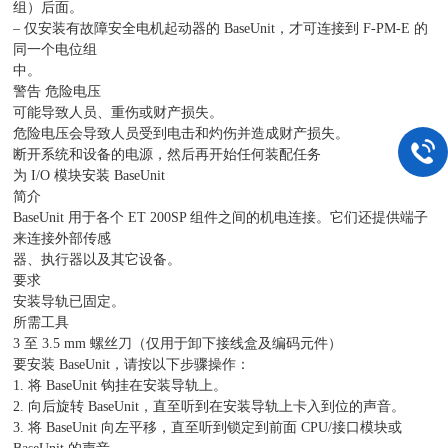
组）后面。
– 仅安装有故障安全电机起动器的 BaseUnit，才可连接到 F-PM-E 的
同一个电位组
中。
警告 危险电压
可能导致人员、重伤或财产损失。
危险电压会导致人员受到电击和灼伤并造成财产损失。
断开系统和设备的电源，然后再开始任何装配任务
为 I/O 模块安装 BaseUnit
简介
BaseUnit 用于各个 ET 200SP 组件之间的机电连接。它们还提供端子
来连接外部传感
器、执行器以及其它设备。
要求
安装导轨已固定。
所需工具
3 至 3.5 mm 螺丝刀（仅用于卸下接线盒及编码元件）
要安装 BaseUnit，请按以下步骤操作：
1. 将 BaseUnit 钩挂在安装导轨上。
2. 向后旋转 BaseUnit，直至听到在安装导轨上卡入到位的声音。
3. 将 BaseUnit 向左平移，直至听到锁定到前面 CPU/接口模块或