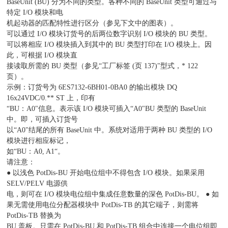
BaseUnit (BU) 分为不同的类型。各种不同的 BaseUnit 类型可通过与
特定 I/O 模块和电
机起动器的匹配特性进行区分（参见下文中的图表）。
可以通过 I/O 模块订货号的后两位数字识别 I/O 模块的 BU 类型。
可以将相应 I/O 模块插入到其中的 BU 类型打印在 I/O 模块上。因
此，可根据 I/O 模块直
接读取所需的 BU 类型（参见“工厂标签 (页 137)"型式，* 122
页）。
示例：订货号为 6ES7132-6BH01-0BA0 的输出模块 DQ
16x24VDC/0.** ST 上，印有
“BU：A0"信息。表示该 I/O 模块可插入“A0"BU 类型的 BaseUnit
中。即，可插入订货号
以“A0"结尾的所有 BaseUnit 中。系统对适用于两种 BU 类型的 I/O
模块进行相应标记，
如“BU：A0, A1“。
请注意：
● 以浅色 PotDis-BU 开始电位组中不得包含 I/O 模块。如果采用
SELV/PELV 电源供
电，则可在 I/O 模块电位组中集成任意数量的深色 PotDis-BU。 ● 如
果无需使用电位分配器模块中 PotDis-TB 的其它端子，则需将
PotDis-TB 替换为
BU 盖板。只需在 PotDis-BU 和 PotDis-TB 组合中连接一个电位组即