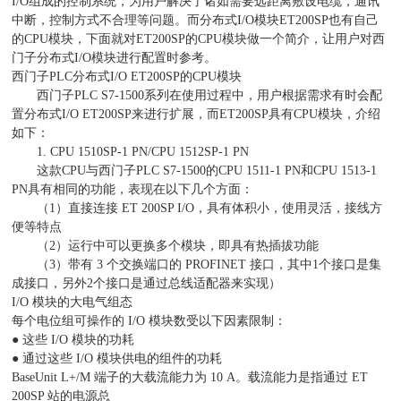
I/O组成的控制系统，为用户解决了诸如需要远距离敷设电缆，通讯
中断，控制方式不合理等问题。而分布式I/O模块ET200SP也有自己
的CPU模块，下面就对ET200SP的CPU模块做一个简介，让用户对西
门子分布式I/O模块进行配置时参考。
西门子PLC分布式I/O ET200SP的CPU模块
西门子PLC S7-1500系列在使用过程中，用户根据需求有时会配
置分布式I/O ET200SP来进行扩展，而ET200SP具有CPU模块，介绍
如下：
1. CPU 1510SP-1 PN/CPU 1512SP-1 PN
这款CPU与西门子PLC S7-1500的CPU 1511-1 PN和CPU 1513-1
PN具有相同的功能，表现在以下几个方面：
（1）直接连接 ET 200SP I/O，具有体积小，使用灵活，接线方
便等特点
（2）运行中可以更换多个模块，即具有热插拔功能
（3）带有 3 个交换端口的 PROFINET 接口，其中1个接口是集
成接口，另外2个接口是通过总线适配器来实现）
I/O 模块的大电气组态
每个电位组可操作的 I/O 模块数受以下因素限制：
● 这些 I/O 模块的功耗
● 通过这些 I/O 模块供电的组件的功耗
BaseUnit L+/M 端子的大载流能力为 10 A。载流能力是指通过 ET
200SP 站的电源总