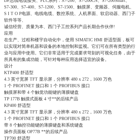
DP总线电缆接头、PLC系列：S7-200、S7-200CN、S7-200Smart、
S7-300、S7-400、S7-1200、S7-1500、触摸屏、变频器、伺服电机、
S I T O P电源、电线电缆、数控系统、人机界面、软启动器、西门子
软件等等、
诚信经营、质量为本、西门子工控系列产品长期合作伙伴!
应用
在生产、过程和楼宇自动化中，使用 SIMATIC HMI 舒适型面，板可
以实现对简单机器和设备的本地控制和监视。它们可在所有类型的行
业与应用中使用。它们非常适用于完成要求苛刻的可视化任务，由于
所具有的集成功能，可针对每种应用选择适宜的设备。
设计
KTP400 舒适型
4.3 英寸宽屏 TFT 显示屏，分辨率 480 x 272，1600 万色
1 个 PROFINET 接口和 1 个 PROFIBUS 接口
触摸屏和带 4 个触觉功能键的薄膜键盘
TP 177B 触摸式面板 4 寸**的后续产品
KP400 舒适型
4.3 英寸宽屏 TFT 显示屏，分辨率 480 x 272，1600 万色
1 个 PROFINET 接口和 1 个 PROFIBUS 接口
带 8 个触控功能键的薄膜键盘和系统键盘
操作员面板 OP77B **的后续产品
TP700 舒适型