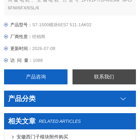
伺服电机、主轴电机 订货号:1PH/1FT/1FK/6SN/ 6FC/
6FM/6FX/6SL/6
西门西门子PLC S7-300 S7-200 S7-400 S7-1200 S7-1500
ET200 S SP 变频器V系列 MM系列 6SE70停产工程型变频器，
产品型号：
S7-1500模块6ES7 511-1AK02
及相对应
厂商性质：
经销商
更新时间：
2026-07-08
访 问 量：
1088
产品咨询
联系我们
产品分类
相关文章
RELATED ARTICLES
安徽西门子模块附件购买