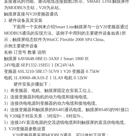
直接通讯的功能。通讯电缆连接如图2所示。SMART LINE触摸屏作
为MODBUS主站，V20为从站。
触摸屏直接与V20变频器通讯
2. 硬件设备及其安装
下面用一个实例来介绍Smart Line触摸屏与一台V20变频器通过
MODBUS通讯的实现方法。该例子中用到的主要硬件设备如表1所
示，触摸屏组态软件为WinCC Flexible 2008 SP4 China。
示例主要硬件设备
名称 订货号 数量 说明
触摸屏 6AV6648-0BE11-3AX0 1 Smart 1000 IE
24V电源 6EP1332-1SH51 1 DC24V/4A
变频器 6SL3210-5BE17-5UV0 1 V20 变频器 0.75kW
电机 1LA9060-4KA10-Z 1 1LA9 电机 0.12kW
硬件安装步骤如下：
1）将变频器、电机、触摸屏固定在安装工位上。
2）连接变频器到电机的动力电缆和接地电缆。
3）连接供电电源到变频器的动力电缆和接地电缆。
4）连接变频器和触摸屏的RS485通讯电缆。触摸屏RS485的9针接口
与 V20端子对应关系：3对应P+，8对应N-。
5）连接24V直流电源的交流进线电缆和到触摸屏的直流供电电缆。
3. V20变频器参数设置
V20变频器要采用MODBUS通讯，可以做如下设置：