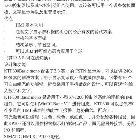
1200控制器以及其它控制器组合使用。该设备可以用一个设备替换面
板、文字显示屏以及报警指示灯。
优点
· HMI 基本功能
· 包含文字显示屏和报的组态的经济有效的替代方案
· **格的基本面板
· 结构紧凑，节省空间。
· 可以以32 种可组态语言应用于全球
（其中 5 种可在线切换）
设计和功能
KTP300Basic mono 配备了3.6 英寸的 FSTN 显示屏，可以提供 240x
80像素的解决方案，用于显示复杂度不高的操作屏幕。它带有10 个
可自由组态的功能键。键盘采用了手机键盘的设计，可以直观*的输
入数字和文字。
KTP300 Basic mono 是适用于小型S7-1200 控制器系统的理想的HMI
组件。它可以使用WinCC Basic V11 进行组态。KTP300 可以提供250
个变量的 HMI 基本的功能性（报警、趋势曲线、配方）。
背光颜色可以编程（白色、绿色、或红色），并分配给各种报警。因
此KP300 还可以用作报警指示灯的替代产品，而无需另外接线、分配
I/O 和编程。
SIMATIC HMI KTP1000 彩色