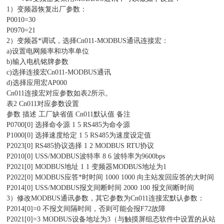
1）变频器恢复出厂参数：
P0010=30
P0970=21
2）变频器*调试，选择Cn011-MODBUS通讯连接宏：
a)设置电网频率和功率单位
b)输入电机铭牌参数
c)选择连接宏Cn011-MODBUS通讯
d)选择应用宏AP000
Cn011连接宏对应参数如表2所示。
表2 Cn011对应参数设置
参数 描述 工厂缺省值 Cn011默认值 备注
P0700[0] 选择命令源 1 5 RS485为命令源
P1000[0] 选择速度给定 1 5 RS485为速度设定值
P2023[0] RS485协议选择 1 2 MODBUS RTU协议
P2010[0] USS/MODBUS波特率 8 6 波特率为9600bps
P2021[0] MODBUS地址 1 1 变频器MODBUS地址为1
P2022[0] MODBUS应答*时时间 1000 1000 向主站发回应答的大时间
P2014[0] USS/MODBUS报文间断时间 2000 100 报文间断时间
3）修改MODBUS通讯参数，其它参数为Cn011连接宏默认参数：
P2014[0]=0 不报文间隔时间，否则可能会报F72故障
P2021[0]=3 MODBUS设备地址为3（与触摸屏组态软件中设置的从站