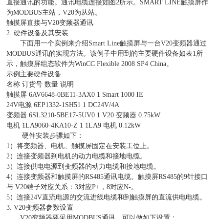
直接通讯的功能。通讯电缆连接如图2所示。SMART LINE触摸屏作
为MODBUS主站，V20为从站。
触摸屏直接与V20变频器通讯
2. 硬件设备及其安装
下面用一个实例来介绍Smart Line触摸屏与一台V20变频器通过
MODBUS通讯的实现方法。该例子中用到的主要硬件设备如表1所
示，触摸屏组态软件为WinCC Flexible 2008 SP4 China。
示例主要硬件设备
名称 订货号 数量 说明
触摸屏 6AV6648-0BE11-3AX0 1 Smart 1000 IE
24V电源 6EP1332-1SH51 1 DC24V/4A
变频器 6SL3210-5BE17-5UV0 1 V20 变频器 0.75kW
电机 1LA9060-4KA10-Z 1 1LA9 电机 0.12kW
硬件安装步骤如下：
1）将变频器、电机、触摸屏固定在安装工位上。
2）连接变频器到电机的动力电缆和接地电缆。
3）连接供电电源到变频器的动力电缆和接地电缆。
4）连接变频器和触摸屏的RS485通讯电缆。触摸屏RS485的9针接口
与 V20端子对应关系：3对应P+，8对应N-。
5）连接24V直流电源的交流进线电缆和到触摸屏的直流供电电缆。
3. V20变频器参数设置
V20变频器要采用MODBUS通讯，可以做如下设置：