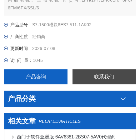
伺服电机、主轴电机 订货号:1PH/1FT/1FK/6SN/ 6FC/
6FM/6FX/6SL/6
西门西门子PLC S7-300 S7-200 S7-400 S7-1200 S7-1500
ET200 S SP 变频器V系列 MM系列 6SE70停产工程型变频器，
产品型号：
S7-1500模块6ES7 511-1AK02
及相对应
厂商性质：
经销商
更新时间：
2026-07-08
访 问 量：
1045
产品咨询
联系我们
产品分类
相关文章
RELATED ARTICLES
西门子软件亚洲版 6AV6381-2BS07-5AV0代理商