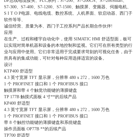
DP总线电缆接头、PLC系列：S7-200、S7-200CN、S7-200Smart、
S7-300、S7-400、S7-1200、S7-1500、触摸屏、变频器、伺服电机、
S I T O P电源、电线电缆、数控系统、人机界面、软启动器、西门子
软件等等、
诚信经营、质量为本、西门子工控系列产品长期合作伙伴!
应用
在生产、过程和楼宇自动化中，使用 SIMATIC HMI 舒适型面，板可
以实现对简单机器和设备的本地控制和监视。它们可在所有类型的行
业与应用中使用。它们非常适用于完成要求苛刻的可视化任务，由于
所具有的集成功能，可针对每种应用选择适宜的设备。
设计
KTP400 舒适型
4.3 英寸宽屏 TFT 显示屏，分辨率 480 x 272，1600 万色
1 个 PROFINET 接口和 1 个 PROFIBUS 接口
触摸屏和带 4 个触觉功能键的薄膜键盘
TP 177B 触摸式面板 4 寸**的后续产品
KP400 舒适型
4.3 英寸宽屏 TFT 显示屏，分辨率 480 x 272，1600 万色
1 个 PROFINET 接口和 1 个 PROFIBUS 接口
带 8 个触控功能键的薄膜键盘和系统键盘
操作员面板 OP77B **的后续产品
TP700 舒适型