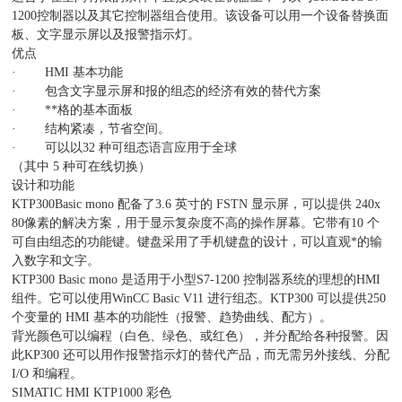
1200控制器以及其它控制器组合使用。该设备可以用一个设备替换面
板、文字显示屏以及报警指示灯。
优点
· HMI 基本功能
· 包含文字显示屏和报的组态的经济有效的替代方案
· **格的基本面板
· 结构紧凑，节省空间。
· 可以以32 种可组态语言应用于全球
（其中 5 种可在线切换）
设计和功能
KTP300Basic mono 配备了3.6 英寸的 FSTN 显示屏，可以提供 240x
80像素的解决方案，用于显示复杂度不高的操作屏幕。它带有10 个
可自由组态的功能键。键盘采用了手机键盘的设计，可以直观*的输
入数字和文字。
KTP300 Basic mono 是适用于小型S7-1200 控制器系统的理想的HMI
组件。它可以使用WinCC Basic V11 进行组态。KTP300 可以提供250
个变量的 HMI 基本的功能性（报警、趋势曲线、配方）。
背光颜色可以编程（白色、绿色、或红色），并分配给各种报警。因
此KP300 还可以用作报警指示灯的替代产品，而无需另外接线、分配
I/O 和编程。
SIMATIC HMI KTP1000 彩色