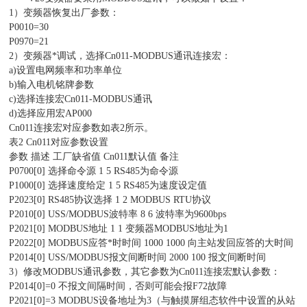
1）变频器恢复出厂参数：
P0010=30
P0970=21
2）变频器*调试，选择Cn011-MODBUS通讯连接宏：
a)设置电网频率和功率单位
b)输入电机铭牌参数
c)选择连接宏Cn011-MODBUS通讯
d)选择应用宏AP000
Cn011连接宏对应参数如表2所示。
表2 Cn011对应参数设置
参数 描述 工厂缺省值 Cn011默认值 备注
P0700[0] 选择命令源 1 5 RS485为命令源
P1000[0] 选择速度给定 1 5 RS485为速度设定值
P2023[0] RS485协议选择 1 2 MODBUS RTU协议
P2010[0] USS/MODBUS波特率 8 6 波特率为9600bps
P2021[0] MODBUS地址 1 1 变频器MODBUS地址为1
P2022[0] MODBUS应答*时时间 1000 1000 向主站发回应答的大时间
P2014[0] USS/MODBUS报文间断时间 2000 100 报文间断时间
3）修改MODBUS通讯参数，其它参数为Cn011连接宏默认参数：
P2014[0]=0 不报文间隔时间，否则可能会报F72故障
P2021[0]=3 MODBUS设备地址为3（与触摸屏组态软件中设置的从站