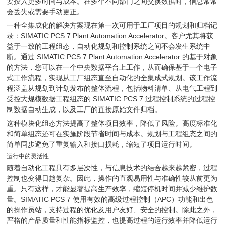
要投入更多时间与成本。在多个不同部门之间交换数据时，信息常常
会丢失或需要手动更正。
一种全集成化的解决方案现在第一次可用于工厂项目的规划和归档记
录：SIMATIC PCS 7 Plant Automation Accelerator。客户尤其将获
益于一致的工程组态，自动化规划和控制系统之间不会发生系统中
断。通过 SIMATIC PCS 7 Plant Automation Accelerator 的基于对象
的方法，您可以在一个中央数据平台上工作，从而确保基于一个电子
式工作流程，实现从工厂组态直至自动化的全集成式规划。该工作流
程涵盖从规划到计划发布的整体流程，包括物料清单、从电气工程到
受控大规模数据工程组态的 SIMATIC PCS 7 过程控制系统的过程控
制数据自动生成，以及工厂的直接原始文件归档。
这种模块化组态方法提高了整体项目效率，降低了风险。高度标准化
和简单组态还可在实施阶段节省时间与成本。规划与工程组态之间的
简单同步避免了重复输入和接口损耗，缩短了项目运行时间。
运行中的灵活性
随着自动化工程具有多层次性，与信息技术的结合越来越紧密，过程
控制也变得日趋复杂。因此，操作的直观易用性与准确性较从前更为
重。只有这样，才能显著提高生产效率，缩短停机时间并减少维护数
量。SIMATIC PCS 7 使用有效的高级过程控制（APC）功能和出色
的操作员站，支持过程的优化及用户友好、安全的控制。除此之外，
严格的产品质量和性能指标监控，也提高过程的运行效率并降低运行