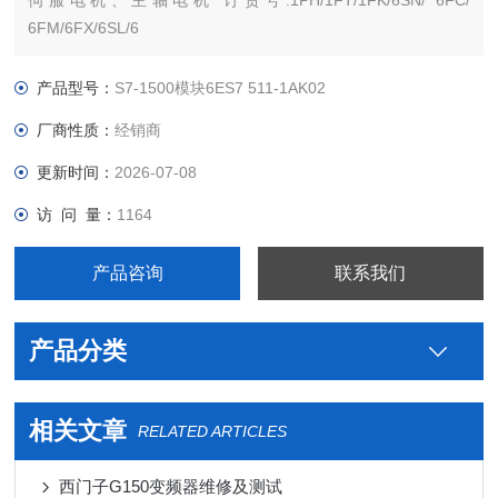
伺服电机、主轴电机 订货号:1PH/1FT/1FK/6SN/ 6FC/
6FM/6FX/6SL/6
沧西门西门子PLC S7-300 S7-200 S7-400 S7-1200 S7-1500
ET200 S SP 变频器V系列 MM系列 6SE70停产工程型变频器
产品型号：
S7-1500模块6ES7 511-1AK02
厂商性质：
经销商
更新时间：
2026-07-08
访 问 量：
1164
产品咨询
联系我们
产品分类
相关文章
RELATED ARTICLES
西门子G150变频器维修及测试