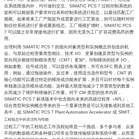
在系统限值内外，均可做到交互。SIMATIC PCS 7 过程控制系统的
架构可以根据客户要求对仪表和控制系统进行组态，以最佳匹配工厂
规模。如果将来工厂产能提升或需要进行工艺更改，则可以随时对控
制仪控系统进行扩展或重新组态。工厂规模扩增时，SIMATIC PCS
7 可以随之非常便捷地进行扩展。因而无需为工厂扩容花费高昂的费
用。
合理利用 SIMATIC PCS 7 的面向对象类型和实例概念所创造的机
会。与原始过程变量类型相比，技术 I/O、变量创建及类型与实例的
双向同步都使控制模块类型（CMT）更加*。控制模块的技术 I/O，
例如参数、信号或消息，可以提供各项属性，并可在SFC 图表上使
用，例如，通过拖放操作。反过来，使用适当选件和型号，CMT 的
核心功能可以通过特定的模块或功能来扩展，并且可以针对每个实例
单独激活这些模块或功能。这样最大限度地减少了所需类型的数量，
从而减少了维护和维修的工作量。对于 CM 类型的技术内容，
SIMATIC PCS 7 标准版本中包含面向未来的高级过程库（APL）。
综合类型和实例概念带来的另一个显著优势是可以无缝集成到其他工
具中，如 SIMATIC PCS 7 Plant Automation Accelerator 或 SIMIT。
工程组态中的灵活性与性能
过程工厂中的工程组态工作流程始终是一个挑战：多个参与者、众多
不同的数据格式和多种接口经常会导致传输错误和系统中断，从而需