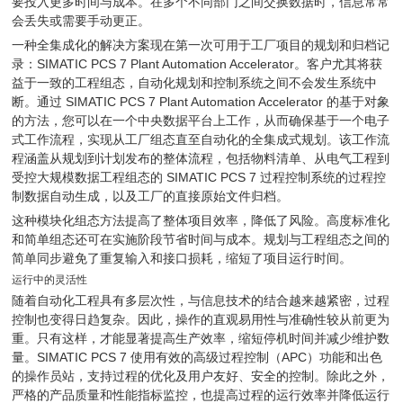
要投入更多时间与成本。在多个不同部门之间交换数据时，信息常常
会丢失或需要手动更正。
一种全集成化的解决方案现在第一次可用于工厂项目的规划和归档记
录：SIMATIC PCS 7 Plant Automation Accelerator。客户尤其将获
益于一致的工程组态，自动化规划和控制系统之间不会发生系统中
断。通过 SIMATIC PCS 7 Plant Automation Accelerator 的基于对象
的方法，您可以在一个中央数据平台上工作，从而确保基于一个电子
式工作流程，实现从工厂组态直至自动化的全集成式规划。该工作流
程涵盖从规划到计划发布的整体流程，包括物料清单、从电气工程到
受控大规模数据工程组态的 SIMATIC PCS 7 过程控制系统的过程控
制数据自动生成，以及工厂的直接原始文件归档。
这种模块化组态方法提高了整体项目效率，降低了风险。高度标准化
和简单组态还可在实施阶段节省时间与成本。规划与工程组态之间的
简单同步避免了重复输入和接口损耗，缩短了项目运行时间。
运行中的灵活性
随着自动化工程具有多层次性，与信息技术的结合越来越紧密，过程
控制也变得日趋复杂。因此，操作的直观易用性与准确性较从前更为
重。只有这样，才能显著提高生产效率，缩短停机时间并减少维护数
量。SIMATIC PCS 7 使用有效的高级过程控制（APC）功能和出色
的操作员站，支持过程的优化及用户友好、安全的控制。除此之外，
严格的产品质量和性能指标监控，也提高过程的运行效率并降低运行