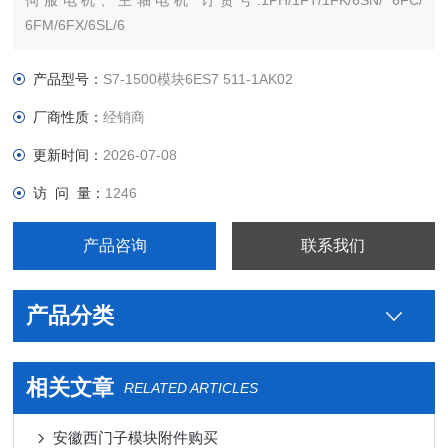
伺服电机、主轴电机 订货号:1PH/1FT/1FK/6SN/ 6FC/
6FM/6FX/6SL/6
沧西门西门子PLC S7-300 S7-200 S7-400 S7-1200 S7-1500
ET200 S SP 变频器V系列 MM系列 6SE70停产工程型变频器
产品型号：
S7-1500模块6ES7 511-1AK02
厂商性质：
经销商
更新时间：
2026-07-08
访 问 量：
1246
产品咨询
联系我们
产品分类
相关文章
RELATED ARTICLES
安徽西门子模块附件购买