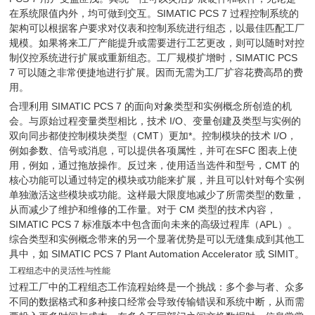
在系统限值内外，均可做到交互。SIMATIC PCS 7 过程控制系统的
架构可以根据客户要求对仪表和控制系统进行组态，以最佳匹配工厂
规模。如果将来工厂产能提升或需要进行工艺更改，则可以随时对控
制仪控系统进行扩展或重新组态。工厂规模扩增时，SIMATIC PCS
7 可以随之非常便捷地进行扩展。因而无需为工厂扩容花费高昂的费
用。
合理利用 SIMATIC PCS 7 的面向对象类型和实例概念所创造的机
会。与原始过程变量类型相比，技术 I/O、变量创建及类型与实例的
双向同步都使控制模块类型（CMT）更加*。控制模块的技术 I/O，
例如参数、信号或消息，可以提供各项属性，并可在SFC 图表上使
用，例如，通过拖放操作。反过来，使用适当选件和型号，CMT 的
核心功能可以通过特定的模块或功能来扩展，并且可以针对每个实例
单独激活这些模块或功能。这样最大限度地减少了所需类型的数量，
从而减少了维护和维修的工作量。对于 CM 类型的技术内容，
SIMATIC PCS 7 标准版本中包含面向未来的高级过程库（APL）。
综合类型和实例概念带来的另一个显著优势是可以无缝集成到其他工
具中，如 SIMATIC PCS 7 Plant Automation Accelerator 或 SIMIT。
工程组态中的灵活性与性能
过程工厂中的工程组态工作流程始终是一个挑战：多个参与者、众多
不同的数据格式和多种接口经常会导致传输错误和系统中断，从而需