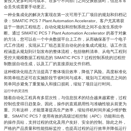
要投入更多时间与成本。在多个不同部门之间交换数据时，信息常常
会丢失或需要手动更正。
一种全集成化的解决方案现在第一次可用于工厂项目的规划和归档记
录：SIMATIC PCS 7 Plant Automation Accelerator。客户尤其将获
益于一致的工程组态，自动化规划和控制系统之间不会发生系统中
断。通过 SIMATIC PCS 7 Plant Automation Accelerator 的基于对象
的方法，您可以在一个中央数据平台上工作，从而确保基于一个电子
式工作流程，实现从工厂组态直至自动化的全集成式规划。该工作流
程涵盖从规划到计划发布的整体流程，包括物料清单、从电气工程到
受控大规模数据工程组态的 SIMATIC PCS 7 过程控制系统的过程控
制数据自动生成，以及工厂的直接原始文件归档。
这种模块化组态方法提高了整体项目效率，降低了风险。高度标准化
和简单组态还可在实施阶段节省时间与成本。规划与工程组态之间的
简单同步避免了重复输入和接口损耗，缩短了项目运行时间。
运行中的灵活性
随着自动化工程具有多层次性，与信息技术的结合越来越紧密，过程
控制也变得日趋复杂。因此，操作的直观易用性与准确性较从前更为
重。只有这样，才能显著提高生产效率，缩短停机时间并减少维护数
量。SIMATIC PCS 7 使用有效的高级过程控制（APC）功能和出色
的操作员站，支持过程的优化及用户友好、安全的控制。除此之外，
严格的产品质量和性能指标监控，也提高过程的运行效率并降低运行