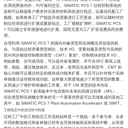
在系统限值内外，均可做到交互。SIMATIC PCS 7 过程控制系统的
架构可以根据客户要求对仪表和控制系统进行组态，以最佳匹配工厂
规模。如果将来工厂产能提升或需要进行工艺更改，则可以随时对控
制仪控系统进行扩展或重新组态。工厂规模扩增时，SIMATIC PCS
7 可以随之非常便捷地进行扩展。因而无需为工厂扩容花费高昂的费
用。
合理利用 SIMATIC PCS 7 的面向对象类型和实例概念所创造的机
会。与原始过程变量类型相比，技术 I/O、变量创建及类型与实例的
双向同步都使控制模块类型（CMT）更加*。控制模块的技术 I/O，
例如参数、信号或消息，可以提供各项属性，并可在SFC 图表上使
用，例如，通过拖放操作。反过来，使用适当选件和型号，CMT 的
核心功能可以通过特定的模块或功能来扩展，并且可以针对每个实例
单独激活这些模块或功能。这样最大限度地减少了所需类型的数量，
从而减少了维护和维修的工作量。对于 CM 类型的技术内容，
SIMATIC PCS 7 标准版本中包含面向未来的高级过程库（APL）。
综合类型和实例概念带来的另一个显著优势是可以无缝集成到其他工
具中，如 SIMATIC PCS 7 Plant Automation Accelerator 或 SIMIT。
工程组态中的灵活性与性能
过程工厂中的工程组态工作流程始终是一个挑战：多个参与者、众多
不同的数据格式和多种接口经常会导致传输错误和系统中断，从而需