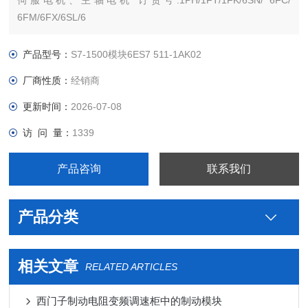
伺服电机、主轴电机 订货号:1PH/1FT/1FK/6SN/ 6FC/
6FM/6FX/6SL/6
沧西门西门子PLC S7-300 S7-200 S7-400 S7-1200 S7-1500
ET200 S SP 变频器V系列 MM系列 6SE70停产工程型变频器
产品型号：
S7-1500模块6ES7 511-1AK02
厂商性质：
经销商
更新时间：
2026-07-08
访 问 量：
1339
产品咨询
联系我们
产品分类
相关文章
RELATED ARTICLES
西门子制动电阻变频调速柜中的制动模块