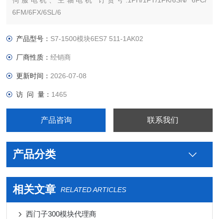
伺服电机、主轴电机 订货号:1PH/1FT/1FK/6SN/ 6FC/
6FM/6FX/6SL/6
沧西门西门子PLC S7-300 S7-200 S7-400 S7-1200 S7-1500
ET200 S SP 变频器V系列 MM系列 6SE70停产工程型变频器
产品型号：
S7-1500模块6ES7 511-1AK02
厂商性质：
经销商
更新时间：
2026-07-08
访 问 量：
1465
产品咨询
联系我们
产品分类
相关文章
RELATED ARTICLES
西门子300模块代理商