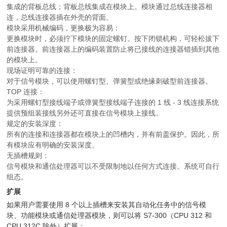
集成的背板总线；背板总线集成在模块上。模块通过总线连接器相
连，总线连接器插在外壳的背面。
模块采用机械编码，更换极为容易：
更换模块时，必须拧下模块的固定螺钉。按下闭锁机构，可轻松拔下
前连接器。前连接器上的编码装置防止将已接线的连接器错插到其他
的模块上。
现场证明可靠的连接：
对于信号模块，可以使用螺钉型、弹簧型或绝缘刺破型前连接器。
TOP 连接：
为采用螺钉型接线端子或弹簧型接线端子连接的 1 线 - 3 线连接系统
提供预组装接线另外还可直接在信号模块上接线。
规定的安装深度：
所有的连接和连接器都在模块上的凹槽内，并有前盖保护。因此，所
有模块应有明确的安装深度。
无插槽规则：
信号模块和通信处理器可以不受限制地以任何方式连接。系统可自行
组态。
扩展
如果用户需要使用 8 个以上插槽来安装其自动化任务中的信号模
块、功能模块或通信处理器模块，则可以将 S7-300（CPU 312 和
CPU 312C 除外）扩展：