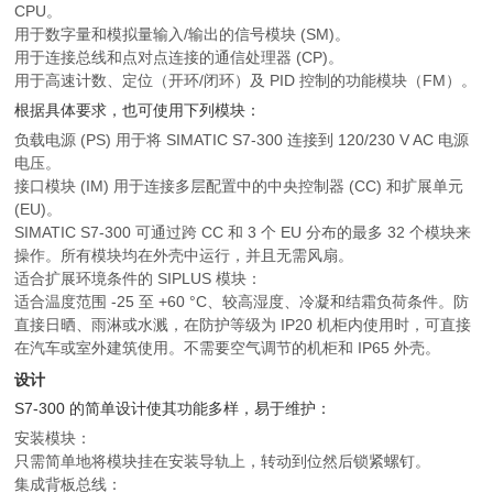
CPU。
用于数字量和模拟量输入/输出的信号模块 (SM)。
用于连接总线和点对点连接的通信处理器 (CP)。
用于高速计数、定位（开环/闭环）及 PID 控制的功能模块（FM）。
根据具体要求，也可使用下列模块：
负载电源 (PS) 用于将 SIMATIC S7-300 连接到 120/230 V AC 电源
电压。
接口模块 (IM) 用于连接多层配置中的中央控制器 (CC) 和扩展单元
(EU)。
SIMATIC S7-300 可通过跨 CC 和 3 个 EU 分布的最多 32 个模块来
操作。所有模块均在外壳中运行，并且无需风扇。
适合扩展环境条件的 SIPLUS 模块：
适合温度范围 -25 至 +60 °C、较高湿度、冷凝和结霜负荷条件。防
直接日晒、雨淋或水溅，在防护等级为 IP20 机柜内使用时，可直接
在汽车或室外建筑使用。不需要空气调节的机柜和 IP65 外壳。
设计
S7-300 的简单设计使其功能多样，易于维护：
安装模块：
只需简单地将模块挂在安装导轨上，转动到位然后锁紧螺钉。
集成背板总线：