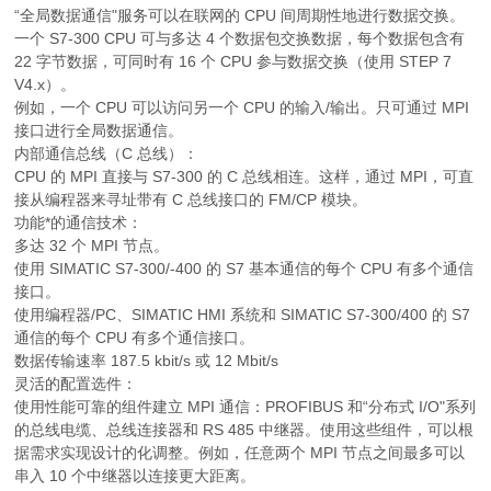
“全局数据通信"服务可以在联网的 CPU 间周期性地进行数据交换。
一个 S7-300 CPU 可与多达 4 个数据包交换数据，每个数据包含有
22 字节数据，可同时有 16 个 CPU 参与数据交换（使用 STEP 7
V4.x）。
例如，一个 CPU 可以访问另一个 CPU 的输入/输出。只可通过 MPI
接口进行全局数据通信。
内部通信总线（C 总线）：
CPU 的 MPI 直接与 S7-300 的 C 总线相连。这样，通过 MPI，可直
接从编程器来寻址带有 C 总线接口的 FM/CP 模块。
功能*的通信技术：
多达 32 个 MPI 节点。
使用 SIMATIC S7-300/-400 的 S7 基本通信的每个 CPU 有多个通信
接口。
使用编程器/PC、SIMATIC HMI 系统和 SIMATIC S7-300/400 的 S7
通信的每个 CPU 有多个通信接口。
数据传输速率 187.5 kbit/s 或 12 Mbit/s
灵活的配置选件：
使用性能可靠的组件建立 MPI 通信：PROFIBUS 和“分布式 I/O"系列
的总线电缆、总线连接器和 RS 485 中继器。使用这些组件，可以根
据需求实现设计的化调整。例如，任意两个 MPI 节点之间最多可以
串入 10 个中继器以连接更大距离。