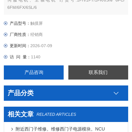
伺服电机、主轴电机 订货号:1PH/1FT/1FK/6SN/ 6FC/
6FM/6FX/6SL/6
西门子PLC S7-300 S7-200 S7-400 S7-1200 S7-1500 ET200 S
SP 变频器V系列 MM系列 6SE70停产工程型变频器
产品型号：
触摸屏
厂商性质：
经销商
更新时间：
2026-07-09
访 问 量：
1140
产品咨询
联系我们
产品分类
相关文章
RELATED ARTICLES
附近西门子维修。维修西门子电源模块。NCU