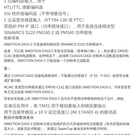
1 点编码器输入，用于
HTL/TTL 增量编码器
SSI 绝对值编码器（不带增量信号）
1 点温度传感器输入（KTY84-130 或 PTC）
背面的 PM IF 接口（功率模块接口），用于直接连接模块型
SINAMICS S120 PM240-2 或 PM340 功率模块
组装/安装
SIMOTION D410-2 可直接插到模块型 SINAMICS S120 功率模块中。
或者，可以将 SIMOTION D410-2 安装在安装板（需单独订购）上，然后通过 DRIVE-
CLiQ 连接到电源模块。这种情况下，必须将 CUA31/CUA32 控制单元适配器连接到电
源模块。SIMOTION D410-2 只能连接一个控制单元适配器。
注：
通过 CUA31/CUA32 连接电源模块时，不能通过内置端子（F-DI、F-DO）使用安全集
成扩展功能。
AC/AC 装置型功率模块通过 DRIVE-CLiQ 接口连接到 SIMOTION D410-2。书本型逆变
单元无法连接 SIMOTION D410-2。
安装在安装板上的 SIMOTION D410-2 也可在不使用功率模块的情况下运行，例如
在液压应用中，将 TM31 用于模拟量输入和模拟量输出
用于连接带模拟 ± 10 V 设定值接口 (IM 174/ADI 4) 的驱动器
数据存储/数据备份
SIMOTION D410-2 控制单元将以免维护的方式存储保持性过程数据（有关所需的存储
器大小，请参见技术数据）。将通过 SuperCap 备份实时时钟数天时间。