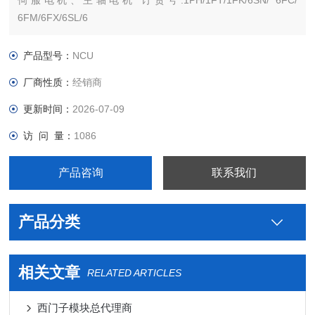
伺服电机、主轴电机 订货号:1PH/1FT/1FK/6SN/ 6FC/
6FM/6FX/6SL/6
西门子PLC S7-300 S7-200 S7-400 S7-1200 S7-1500 ET200 S
SP 变频器V系列 MM系列 6SE70停产工程型变频器
产品型号：
NCU
厂商性质：
经销商
更新时间：
2026-07-09
访 问 量：
1086
产品咨询
联系我们
产品分类
相关文章
RELATED ARTICLES
西门子模块总代理商