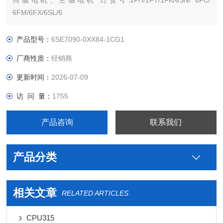
伺服电机、主轴电机 订货号:1PH/1FT/1FK/6SN/ 6FC/
6FM/6FX/6SL/6
西门子PLC S7-300 S7-200 S7-400 S7-1200 S7-1500 ET200 S
SP 变频器V系列 MM系列 6SE70停产工程
产品型号：
6SE7090-0XX84-1CG1
厂商性质：
经销商
更新时间：
2026-07-09
访 问 量：
1755
产品咨询
联系我们
产品分类
相关文章
RELATED ARTICLES
CPU315