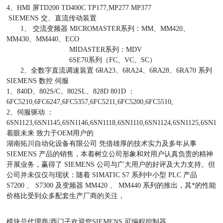
4、HMI 屏TD200 TD400C TP177,MP277 MP377
SIEMENS 交、直流传动装置
1、 交流变频器 MICROMASTER系列：MM、MM420、
MM430、MM440、ECO
MIDASTER系列：MDV
6SE70系列（FC、VC、SC）
2、全数字直流调速装置 6RA23、6RA24、6RA28、6RA70 系列
SIEMENS 数控 伺服
1、840D、802S/C、802SL、828D 801D ：
6FC5210,6FC6247,6FC5357,6FC5211,6FC5200,6FC5510,
2、伺服驱动 ：
6SN1123,6SN1145,6SN1146,6SN1118,6SN1110,6SN1124,6SN1125,6SN11
着眼未来 致力于OEM用户的
湖南拓川自动化设备有限公司 凭借雄厚的技术实力及多年从事
SIEMENS 产品的销售，本着树立公司形象和对用户认真负责的精神
开展业务，赢得了 SIEMENS 公司与广大用户的好评及大力支持。但
公司并未仅仅与现状：随着 SIMATIC S7 系列中小型 PLC 产品
S7200 、 S7300 及变频器 MM420 、 MM440 系列的推出，其*的性能
价格比受到众多配套生产厂商的关注，
模块总代理商/西门子欢迎您SIEMENS 可编程控制器