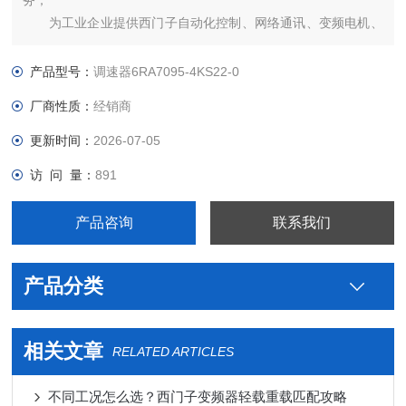
务；
为工业企业提供西门子自动化控制、网络通讯、变频电机、
低压元器件、智能仪表等电气控制、传动 产品及高、中、低压、
西门子8PT配电产品、能源集团自动化等产品、技术和服务。
产品型号：
调速器6RA7095-4KS22-0
厂商性质：
经销商
更新时间：
2026-07-05
访 问 量：
891
产品咨询
联系我们
产品分类
相关文章
RELATED ARTICLES
不同工况怎么选？西门子变频器轻载重载匹配攻略