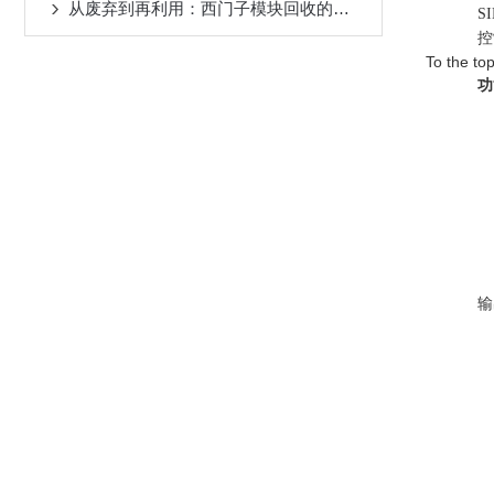
从废弃到再利用：西门子模块回收的重要性
S
控
To the to
功
输