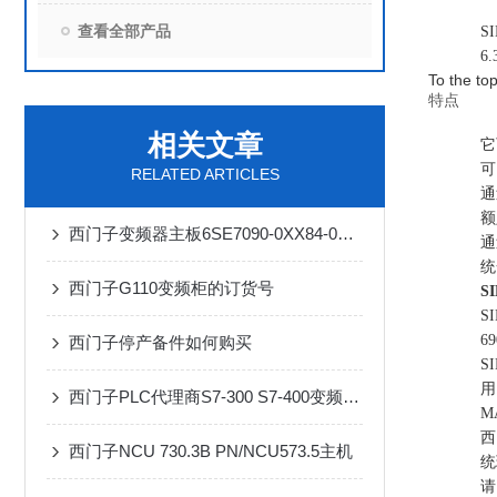
查看全部产品
S
6
To the to
特点
相关文章
它
可
RELATED ARTICLES
通
额
西门子变频器主板6SE7090-0XX84-0AB0代理商
通
统
西门子G110变频柜的订货号
S
S
6
西门子停产备件如何购买
S
用
西门子PLC代理商S7-300 S7-400变频器电缆代理商
M
西
西门子NCU 730.3B PN/NCU573.5主机
统
请