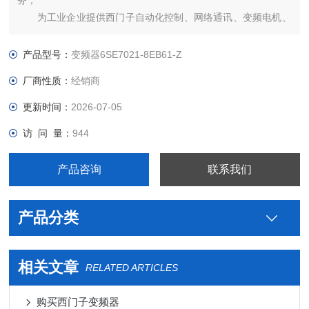
务；
为工业企业提供西门子自动化控制、网络通讯、变频电机、
低压元器件、智能仪表等电气控制、传动 产品及高、中、低压、
西门子8PT配电产品、能源集团自动化等产品、技术和服务。
产品型号：
变频器6SE7021-8EB61-Z
厂商性质：
经销商
更新时间：
2026-07-05
访 问 量：
944
产品咨询
联系我们
产品分类
相关文章
RELATED ARTICLES
购买西门子变频器