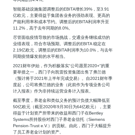
智能基础设施集团调整后的EBITA增长39%，至3.91
亿欧元，主要得益于集团各业务的强劲表现、更高的
产能利用率和成本节约。调整后的EBITA利润率升至
11.2%，高于去年同期的8.0%。
尽管面临疫情导致的市场挑战，交通业务继续成功的
业绩表现，符合市场预期。调整后的EBITA 稳定在
2.19亿欧元，调整后的EBITA利润率为10.0%，与去年
同期疫情爆发前的水平相当。
2021财年伊始，作为积极落实“公司愿景2020+”的重
要举措之一，西门子向凯雷投资集团出售了弗兰德
（预计将于2021年上半年完成交易）。自2021财年季
度起，公司将弗兰德的业务（此前作为专项业务公司
计入报表）作为非持续运营业务计入报表。
截至季度，养老金和类似义务的预计负债大幅降低至
50亿欧元（截至2020年9月30日为64亿欧元），主要
得益于计划资产所带来的收益和西门子在Bentley
Systems所持股份对西门子养老金信托（Siemens
Pension-Trust e.V.）的贡献。由此，西门子大幅提升
了员工养老金计划的资产。