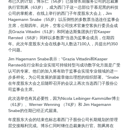
布已久的计划，博乐仁（56岁）已接替长期服务公司的总裁兼
执行官凯飒（63岁），成为西门子这一总部位于慕尼黑的科技
公司的掌舵者。在线上举行的西门子年度股东大会上，Jim
Hagemann Snabe（55岁）以压倒性的多数票当选连任监事会
主席，任期四年。此外，空客公司技术官兼空客执行委员会成
员Grazia Vittadini（51岁）和阿迪达斯集团执行官Kasper
Rørsted（58岁）同样以多数票*当选为监事会成员，任期四
年。此次年度股东大会在线参与人数达7100人，共提出约350
个问题。
Jim Hagemann Snabe表示：“Grazia Vittadini和Kasper
Rørsted在行业和企业实现可持续转型与成功数字化方面是广受
认可的专家。他们的加入将有助于监事会实现专业领域的进一
步多样化，为公司发展的新篇章做出理想的组织部署。”Snabe
在年度股东大会之后随即召开的会议上再次当选西门子股份公
司监事会主席。
此次选举也有其必要性，因为Nicola Leibinger-Kammüller博士
（61岁）、Werner Wenning （74岁）和 Jim Hagemann
Snabe的任期已经正式届满。
年度股东大会的结束也标志着西门子股份公司长期规划的管理
层交接顺利完成。博乐仁同时继任总裁兼执行官。凯飒将在