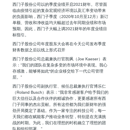
西门子股份公司以的季度业绩开启2021财年。尽管面
临由疫情引起的复杂宏观经济环境以及汇率变动带来
的负面影响，西门子季度（2020年10月至12月）新订
单额、营收和净收益均大幅超过去年同期业绩和市场
预期。因此，西门子大幅上调2021财年的年度业绩目
标指引。
西门子股份公司年度股东大会将在今天公司发布季度
财务数据之后以线上形式召开
西门子股份公司总裁兼执行官凯飒（Joe Kaeser）表
示：“我们的团队在复杂多变的市场环境中表现。我心
存感激，能够将如此*的企业移交给下一代公司管理
层。”
西门子股份公司副执行官、候任总裁兼执行官博乐仁
（Roland Busch）表示：“我非常感谢客户给予我们的
巨大信任以及合作伙伴的精诚协作，更要感谢所有西
门子同事的杰出贡献。所有这些都为我们新财年的强
劲开局奠定了基础。作为一家专注的科技公司，每一
天我们都在赋能客户推动业务转型，特别是在充满挑
战的时期。为此，我们在理想的时机确立了理想的团
队和组织部署。”