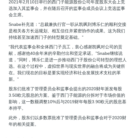
2021年2月10日举行的西门子能源股份公司年度股东大会上竞
选加入其监事会，并在随后召开的监事会成员会议上竞选监事
会主席。
Snabe补充道：“总裁兼执行官一职从凯飒到博乐仁的顺利交接
是相关各方长远规划、相互信任并紧密协作的成果。这为我们
持续甚至加速西门子的转型奠定基础。”
“我代表监事会和全体西门子员工，衷心感谢凯飒对公司的贡
献，感谢他40余年来的辛勤付出和坚定承诺。”Snabe继续说
道，“同时，博乐仁是进一步推动西门子股份公司转型的理想人
选。在这个过程中，虚拟世界与现实世界的融合将成为关键所
在。我们现在的目标是要实现经济和社会发展技术支柱的革
新。”
股东们批准了管理委员会和监事会提出的2020财年派发每股
3.50欧元股息的方案。鉴于西门子能源的分拆对于市场价值的
影响，这一数额调整10%后与2019财年每股3.90欧元的股息基
本持平。
此外，股东们以多数票批准了管理委员会和监事会对于2020财
年的相关提案。