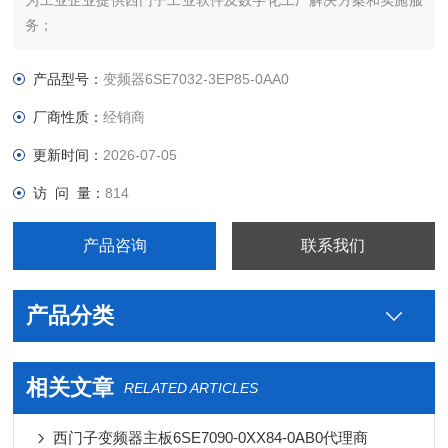
为工业企业提供西门子工业软件及数字化工厂解决方案和实施服
务；
为工业企业提供西门子自动化控制、网络通讯、变频电机、
低压元器件、智能仪表等电气控制、传动 产品及高、中、低压、
产品型号：
变频器6SE7032-3EP85-0AA0
西门子8PT配电产品、能源集团自动化等产品、技术和服务。
厂商性质：
经销商
6SE7031-8TF60-Z西门子代理商
更新时间：
2026-07-05
访 问 量：
814
产品咨询
联系我们
产品分类
相关文章
RELATED ARTICLES
西门子变频器主板6SE7090-0XX84-0AB0代理商