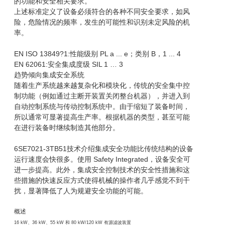
的功能和安全相关要求。
上述标准定义了设备必须符合的各种不同安全要求，如风
险，危险情况的频率，发生的可能性和识别未定风险的机
率。
EN ISO 13849?1:性能级别 PL a ... e；类别 B，1 ... 4
EN 62061:安全集成度级 SIL 1 … 3
趋势倾向集成安全系统
随着生产系统越来越复杂化和模块化，传统的安全集中控
制功能（例如通过主断开装置关闭整台机器），并进入到
自动控制系统与传动控制系统中。由于缩短了装备时间，
所以通常可显著提高生产率。根据机器的类型，甚至可能
在进行装备时继续制造其他部分。
6SE7021-3TB51技术介绍集成安全功能比传统结构的设备
运行速度会快很多。使用 Safety Integrated，设备安全可
进一步提高。此外，集成安全控制技术的安全性措施和这
些措施的快速反应方式使得机械的操作者几乎感觉不到干
扰，显著降低了人为规避安全功能的可能。
概述
16 kW、36 kW、55 kW 和 80 kW/120 kW 有源滤波装置