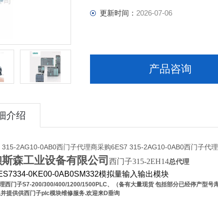
更新时间：
2026-07-06
产品咨询
细介绍
 315-2AG10-0AB0西门子代理商采购6ES7 315-2AG10-0AB0西门子代
钡斯森工业设备有限公司
西门子315-2EH14
总代理
S7334-0KE00-0AB0SM332模拟量输入输出模块
理
西门子
S7-200/300/400/1200/1500PLC
、（备有大量现货
包括部分已经停产型号
,
并提供供西门子
plc
模块维修服务
.
欢迎来D垂询