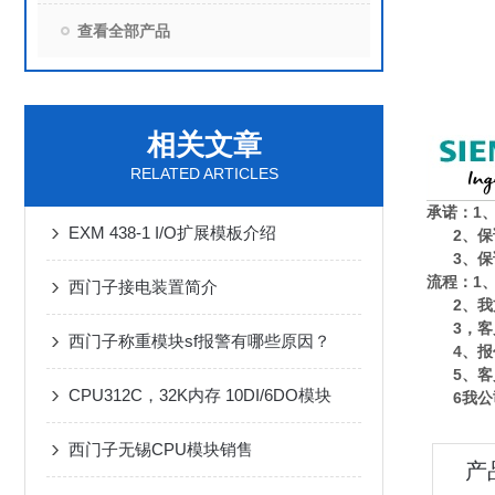
查看全部产品
相关文章
RELATED ARTICLES
承诺：1
EXM 438-1 I/O扩展模板介绍
2、保
3、保
流程：1
西门子接电装置简介
2、我方
3，客户
西门子称重模块sf报警有哪些原因？
4、报价
5、客户
CPU312C，32K内存 10DI/6DO模块
6我公司
西门子无锡CPU模块销售
产