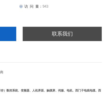
访 问 量：
943
联系我们
理商
库存
）数控系统、变频器、人机界面、触摸屏、伺服、电机、西门子
电线
电缆
、西