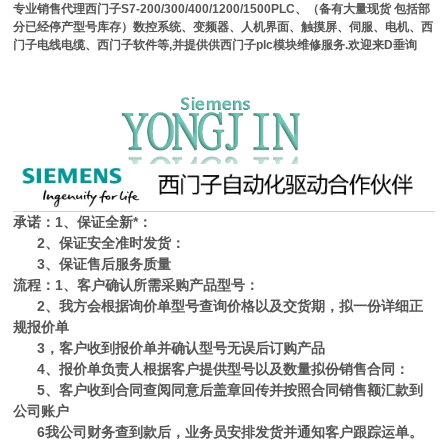
专业销售
代理
西门子
S7-200/300/400/1200/1500PLC
、（备有大量现货
包括部
分已经停产型号
库存
）数控系统、变频器、人机界面、触摸屏、伺服、电机、西
门子
电线
电缆
、西门子软件等
,
并提供供西门子
plc
模块维修服务
.
欢迎来D垂询
承诺：1、保证全新*：
2、保证
安全
准时发货：
3、保证售后服务质量
流程：1、客户确认所需采购产品型号：
2、我方会根据询价单型号查询
价格
以及交货期，拟一份详细正
规
报价
单
3，客户收到报价单并确认型号无误后订购产品
4、报价单负责人根据客户提供型号以及数量拟份销售合同：
5、客户收到合同查阅同意后盖章回传并按照合同销售额汇款到
公司账户
6我公司财务查到款后，业务员安排发货并通知客户跟踪运单。