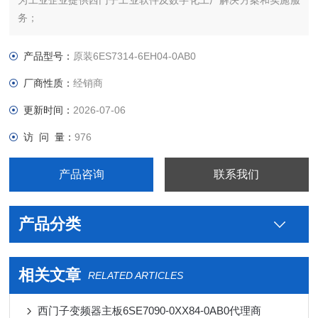
为工业企业提供西门子工业软件及数字化工厂解决方案和实施服
务；
为工业企业提供西门子自动化控制、网络通讯、变频电机、
低压元器件、智能仪表等电气控制、传动 产品及高、中、低压、
产品型号：
原装6ES7314-6EH04-0AB0
西门子8PT配电产品、能源集团自动化等产品、技术和服务。
厂商性质：
经销商
更新时间：
2026-07-06
访 问 量：
976
产品咨询
联系我们
产品分类
相关文章
RELATED ARTICLES
西门子变频器主板6SE7090-0XX84-0AB0代理商