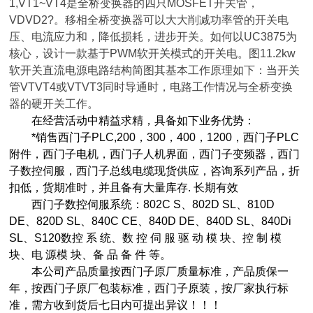
1,VT1~VT4是全桥变换器的四只MOSFET开关管，
VDVD2?。移相全桥变换器可以大大削减功率管的开关电
压、电流应力和，降低损耗，进步开关。如何以UC3875为
核心，设计一款基于PWM软开关模式的开关电。图11.2kw
软开关直流电源电路结构简图其基本工作原理如下：当开关
管VTVT4或VTVT3同时导通时，电路工作情况与全桥变换
器的硬开关工作。
在经营活动中精益求精，具备如下业务优势：
*销售西门子PLC,200，300，400，1200，西门子PLC
附件，西门子电机，西门子人机界面，西门子变频器，西门
子数控伺服，西门子总线电缆现货供应，咨询系列产品，折
扣低，货期准时，并且备有大量库存. 长期有效
西门子数控伺服系统：802C S、802D SL、810D
DE、820D SL、840C CE、840D DE、840D SL、840Di
SL、S120数控 系 统、数 控 伺 服 驱 动 模 块、控 制 模
块、电 源模 块、备 品 备 件 等。
本公司产品质量按西门子原厂质量标准，产品质保一
年，按西门子原厂包装标准，西门子原装，按厂家执行标
准，需方收到货后七日内可提出异议！！！