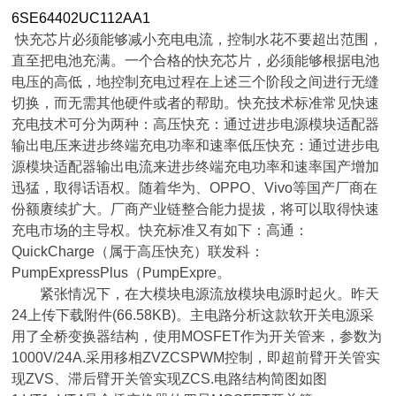
6SE64402UC112AA1
快充芯片必须能够减小充电电流，控制水花不要超出范围，
直至把电池充满。一个合格的快充芯片，必须能够根据电池
电压的高低，地控制充电过程在上述三个阶段之间进行无缝
切换，而无需其他硬件或者的帮助。快充技术标准常见快速
充电技术可分为两种：高压快充：通过进步电源模块适配器
输出电压来进步终端充电功率和速率低压快充：通过进步电
源模块适配器输出电流来进步终端充电功率和速率国产增加
迅猛，取得话语权。随着华为、OPPO、Vivo等国产厂商在
份额赓续扩大。厂商产业链整合能力提拔，将可以取得快速
充电市场的主导权。快充标准又有如下：高通：
QuickCharge（属于高压快充）联发科：
PumpExpressPlus（PumpExpre。
紧张情况下，在大模块电源流放模块电源时起火。昨天
24上传下载附件(66.58KB)。主电路分析这款软开关电源采
用了全桥变换器结构，使用MOSFET作为开关管来，参数为
1000V/24A.采用移相ZVZCSPWM控制，即超前臂开关管实
现ZVS、滞后臂开关管实现ZCS.电路结构简图如图