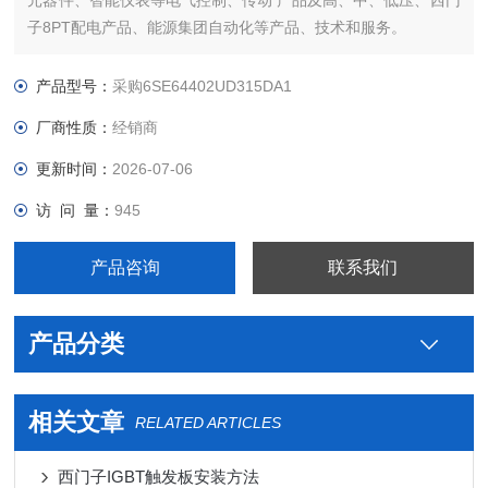
元器件、智能仪表等电气控制、传动 产品及高、中、低压、西门
子8PT配电产品、能源集团自动化等产品、技术和服务。
您好本公司专业销售西门子各系列产品，为工业企业提供西门子
自动化控制、网络通讯、变频电机、低压元器件、智能仪表等电
产品型号：
采购6SE64402UD315DA1
气控制、传动 产品及高、中、低压、西门子8PT配电产品、能源
厂商性质：
经销商
集团自
更新时间：
2026-07-06
访 问 量：
945
产品咨询
联系我们
产品分类
相关文章
RELATED ARTICLES
西门子IGBT触发板安装方法