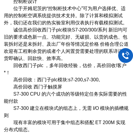
控制柜设计
位于开姆尼茨的“控制柜技术中心”可为用户选择优、适
用的控制柜空调系统提供技术支持。除了计算和模拟测试
外，我们还在我们的热实验室利用仪表执行有载模拟测试。
诚信高价回收西门子plc模块S7-200/300/系列 新旧均可
旧的要求成色新一点、功能完好、无破损、以货的成色、包
装拆封还是未拆封、及出厂年份等情况定价格 价格合理公道
欢迎有工程剩余货的或者个人闲置货需要处理的联系详谈 到
货即确认、回款快、效率高。
回收西门子plc ，多年回收经验，估价，高价回收!客户
*！
高价回收：西门子plc模块:s7-200,s7-300,
高价回收 西门子触摸屏
S7-300 CPU 的六个成功的等级特定任务实际需要的性
能付款
S7-300 建立在模块式的组态上，无需 I/O 模块的插槽规
则
现有丰富的模块可用于集中组态和搭配 ET 200M 实现
分布式组态。