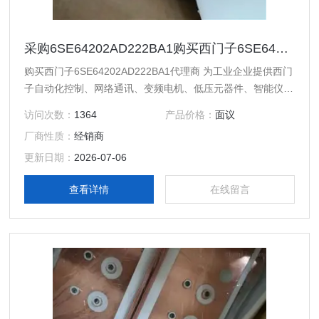
采购6SE64202AD222BA1购买西门子6SE64202AD222BA1代理商
购买西门子6SE64202AD222BA1代理商 为工业企业提供西门
子自动化控制、网络通讯、变频电机、低压元器件、智能仪表
等电气控制、传动 产品及高、中、低压、西门子8PT配电产
访问次数：
1364
产品价格：
面议
品、能源集团自动化等产品、技术和服务。 您好本公司专业
厂商性质：
经销商
销售西门子各系列产品，为工业企业提供西门子自动化控制、
网络通讯、变频电机、低压元器件、智能仪表等电气控制、传
更新日期：
2026-07-06
动 产品及高、中、低压、西门子8PT配电产品
查看详情
在线留言