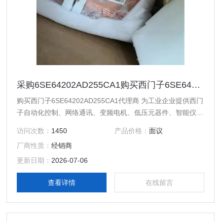
采购6SE64202AD255CA1购买西门子6SE64202AD255CA1代理商
购买西门子6SE64202AD255CA1代理商 为工业企业提供西门
子自动化控制、网络通讯、变频电机、低压元器件、智能仪表
等电气控制、传动 产品及高、中、低压、西门子8PT配电产
访问次数：
1450
产品价格：
面议
品、能源集团自动化等产品、技术和服务。 您好本公司专业
厂商性质：
经销商
销售西门子各系列产品，为工业企业提供西门子自动化控制、
网络通讯、变频电机、低压元器件、智能仪表等电气控制、传
更新日期：
2026-07-06
动 产品及高、中、低压、西门子8PT配电产品
查看详情
在线留言