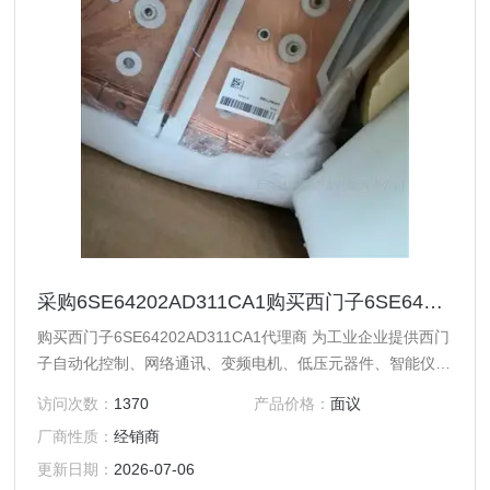
采购6SE64202AD311CA1购买西门子6SE64202AD311CA1代理商
购买西门子6SE64202AD311CA1代理商 为工业企业提供西门
子自动化控制、网络通讯、变频电机、低压元器件、智能仪表
等电气控制、传动 产品及高、中、低压、西门子8PT配电产
访问次数：
1370
产品价格：
面议
品、能源集团自动化等产品、技术和服务。 您好本公司专业
厂商性质：
经销商
销售西门子各系列产品，为工业企业提供西门子自动化控制、
网络通讯、变频电机、低压元器件、智能仪表等电气控制、传
更新日期：
2026-07-06