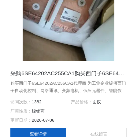
采购6SE64202AC255CA1购买西门子6SE64202AC255CA1代理商
购买西门子6SE64202AC255CA1代理商 为工业企业提供西门
子自动化控制、网络通讯、变频电机、低压元器件、智能仪表
等电气控制、传动 产品及高、中、低压、西门子8PT配电产
访问次数：
1382
产品价格：
面议
品、能源集团自动化等产品、技术和服务。 您好本公司专业
厂商性质：
经销商
销售西门子各系列产品，为工业企业提供西门子自动化控制、
网络通讯、变频电机、低压元器件、智能仪表等电气控制、传
更新日期：
2026-07-06
动 产品及高、中、低压、西门子8PT配电产品
查看详情
在线留言