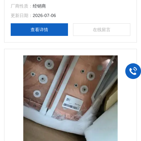
品、能源集团自动化等产品、技术和服务。 您好本公司专业
厂商性质：
经销商
销售西门子各系列产品，为工业企业提供西门子自动化控制、
网络通讯、变频电机、低压元器件、智能仪表等电气控制、传
更新日期：
2026-07-06
动 产品及高、中、低压、西门子8PT配电产品
查看详情
在线留言