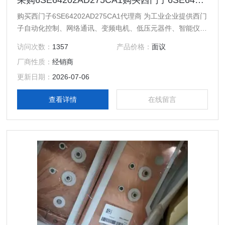
采购6SE64202AD275CA1购买西门子6SE64202AD275CA1代理商
购买西门子6SE64202AD275CA1代理商 为工业企业提供西门
子自动化控制、网络通讯、变频电机、低压元器件、智能仪表
等电气控制、传动 产品及高、中、低压、西门子8PT配电产
访问次数：
1357
产品价格：
面议
品、能源集团自动化等产品、技术和服务。 您好本公司专业
厂商性质：
经销商
销售西门子各系列产品，为工业企业提供西门子自动化控制、
网络通讯、变频电机、低压元器件、智能仪表等电气控制、传
更新日期：
2026-07-06
动 产品及高、中、低压、西门子8PT配电产品
查看详情
在线留言