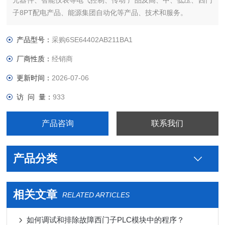
元器件、智能仪表等电气控制、传动 产品及高、中、低压、西门
子8PT配电产品、能源集团自动化等产品、技术和服务。
您好本公司专业销售西门子各系列产品，为工业企业提供西门子
自动化控制、网络通讯、变频电机、低压元器件、智能仪表等电
产品型号：
采购6SE64402AB211BA1
气控制、传动 产品及高、中、低压、西门子8PT配电产品、能源
厂商性质：
经销商
集团自
更新时间：
2026-07-06
访 问 量：
933
产品咨询
联系我们
产品分类
相关文章
RELATED ARTICLES
如何调试和排除故障西门子PLC模块中的程序？