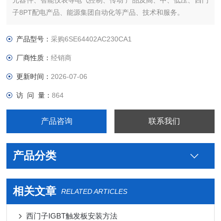
元器件、智能仪表等电气控制、传动 产品及高、中、低压、西门
子8PT配电产品、能源集团自动化等产品、技术和服务。
您好本公司专业销售西门子各系列产品，为工业企业提供西门子
自动化控制、网络通讯、变频电机、低压元器件、智能仪表等电
产品型号：
采购6SE64402AC230CA1
气控制、传动 产品及高、中、低压、西门子8PT配电产品、能源
厂商性质：
经销商
集团自
更新时间：
2026-07-06
访 问 量：
864
产品咨询
联系我们
产品分类
相关文章
RELATED ARTICLES
西门子IGBT触发板安装方法