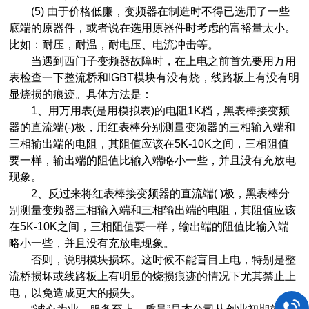
(5) 由于价格低廉，变频器在制造时不得已选用了一些
底端的原器件，或者说在选用原器件时考虑的富裕量太小。
比如：耐压，耐温，耐电压、电流冲击等。
当遇到西门子变频器故障时，在上电之前首先要用万用
表检查一下整流桥和IGBT模块有没有烧，线路板上有没有明
显烧损的痕迹。具体方法是：
1、用万用表(是用模拟表)的电阻1K档，黑表棒接变频
器的直流端(-)极，用红表棒分别测量变频器的三相输入端和
三相输出端的电阻，其阻值应该在5K-10K之间，三相阻值
要一样，输出端的阻值比输入端略小一些，并且没有充放电
现象。
2、反过来将红表棒接变频器的直流端( )极，黑表棒分
别测量变频器三相输入端和三相输出端的电阻，其阻值应该
在5K-10K之间，三相阻值要一样，输出端的阻值比输入端
略小一些，并且没有充放电现象。
否则，说明模块损坏。这时候不能盲目上电，特别是整
流桥损坏或线路板上有明显的烧损痕迹的情况下尤其禁止上
电，以免造成更大的损失。