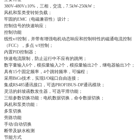
380V-480V±10%，三相，交流，7.5kW-250kW；
风机和泵类变转矩负载；
牢固的EMC（电磁兼容性）设计；
控制信号的快速响应；
控制功能
线性v/f控制，并带有增强电机动态响应和控制特性的磁通电流控制
（FCC），多点 v/f控制；
内置PID控制器；
快速电流限制，防止运行中不应有的跳闸；
数字量输入6个，模拟量输入2个，模拟量输出2个，继电器输出3个；
具有15个固定频率，4个跳转频率，可编程；
采用BiCo技术，实现I/O端口自由连接；
集成RS485通讯接口，可选PROFIBUS-DP通讯模块；
灵活的斜坡函数发生器，可选平滑功能；
三组参数切换功能：电机数据切换，命令数据切换；
风机和泵类功能：
多泵切换
旁路功能
手动/自动切换
断带及缺水检测
节能方式