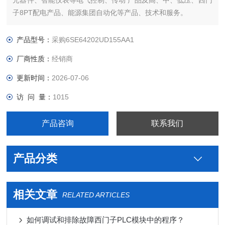
元器件、智能仪表等电气控制、传动 产品及高、中、低压、西门
子8PT配电产品、能源集团自动化等产品、技术和服务。
您好本公司专业销售西门子各系列产品，为工业企业提供西门子
自动化控制、网络通讯、变频电机、低压元器件、智能仪表等电
产品型号：
采购6SE64202UD155AA1
气控制、传动 产品及高、中、低压、西门子8PT配电产品
厂商性质：
经销商
更新时间：
2026-07-06
访 问 量：
1015
产品咨询
联系我们
产品分类
相关文章
RELATED ARTICLES
如何调试和排除故障西门子PLC模块中的程序？