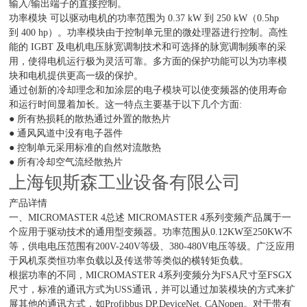
输入/输出端子的直接控制。
功率模块 可以驱动电机的功率范围为 0.37 kW 到 250 kW（0.5hp
到 400 hp）。功率模块由于控制单元里的微处理器进行控制。高性
能的 IGBT 及电机电压脉宽调制技术和可选择的脉宽调制频率的采
用，使得电机运行极为灵活可靠。多方面的保护功能可以为功率模
块和电机提供更高一级的保护。
通过创新的冷却理念和加涂层的电子模块可以使变频器的使用寿命
和运行时间显着加长。这一特点主要基于以下几个方面:
● 所有热损耗的散热通过外置的散热片
● 通风风道中没有电子器件
● 控制单元采用标准的自然对流散热
● 所有冷却空气流经散热片
上海钡斯森工业设备有限公司
产品详情
一、MICROMASTER 4总述 MICROMASTER 4系列变频产品属于一
个应用于驱动技术的通用型变频器。功率范围从0.12KW至250KW不
等，供电电压范围有200V-240V等级、380-480V电压等级。广泛应用
于风机泵类恒功率负载以及传送带等类似的横转矩负载。
根据功率的不同，MICROMASTER 4系列变频分为FSA尺寸至FSGX
尺寸，标准的通讯方式为USS通讯，并可以通过加装模块的方式来扩
展其他的通讯方式，如Profibbus DP,DeviceNet, CANopen。对于带有