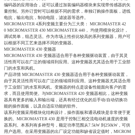
编码器的应用场合，还可以通过加装编码器模块来实现带传感器的矢
量控制。另外订货时可以根据不同的需求，单独订购操作面板，进线
电抗，输出电抗，制动电阻，滤波器等选件。
MICROMASTER 4系列变频主要分为三大类： MICROMASTER 42
0 MICROMASTER 430 MICROMASTER 440， 均使用模块化设计，
调试简单，组态灵活。作为市场上性价比较高的系列变频器，用户可
以根据不同工艺来选择不同的变频器。
MICROMASTER 430 变频器
MICROMASTER 430 变频器适合用于各种变频驱动装置，由于其灵
活性而可以在广泛的领域得到应用。这种变频器尤其适合用于工业部
门的水泵和风机。
产品详情 MICROMASTER 430 变频器适合用于各种变频驱动装置，
由于其灵活性而可以在广泛的领域得到应用。这种变频器尤其适合用
于工业部门的水泵和风机。变频器的特点是设备性能面向客户的需
求，而且使用简便。与MICROMASTER 420 变频器相比，这种变频
器具有更多的输入和输出端，还具有经过优化的后手动/自动切换功
能的操作面板，以及自适应功能的软件。
该系列变频采用模块化结构设计，操作面板和通讯模块是非常便于更
换的。MICROMASTER 430 是用于控制三相交流电动机速度的变频
器系列。本系列有多种型号，额定功率范围从7.5kW 到250kW，可供
用户选用。在采用变频器的出厂设定功能和缺省设定值时，MICROM