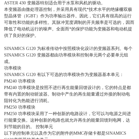
ASTER 430 变频器特别适合用于水泵和风机的驱动。
本变频器由微处理器控制，并采用具有现代*技术水平的绝缘栅双极
型晶体管（IGBT）作为功率输出器件。因此，它们具有很高的运行
可靠性和功能的多样性。其脉冲宽度调制的开关频率是可选的，因而
降低了电动机运行的噪声。全面而*的保护功能为变频器和电动机提
供了良好的保护。
SINAMICS G120 为标准传动中按照模块化设计的变频器系列。每个
SINAMICS G120 变频器都由功率模块和控制单元两个必要单元组
成。
功率模块
SINAMICS G120 有以下可选的功率模块作为变频器基本单元：
PM240 功率模块
PM240 功率模块是按照不进行再生能量回馈设计的，它的特点是都
带有内置的制动斩波器。制动中产生的再生能量通过外接的制动电
阻转化为热能进行消耗。
PM250 功率模块
PM250 功率模块采用了一种创新的电路设计，它可以与电源之间进
行能量交换。这种创新的电路也就允许再生的能量回馈到电网，达
到节能的目的。 控制单元
以下的控制单元以及作为它的附件的MMC存储卡都是SINAMICS