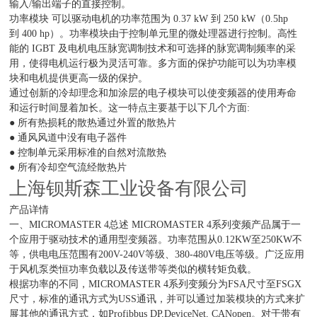
输入/输出端子的直接控制。
功率模块 可以驱动电机的功率范围为 0.37 kW 到 250 kW（0.5hp
到 400 hp）。功率模块由于控制单元里的微处理器进行控制。高性
能的 IGBT 及电机电压脉宽调制技术和可选择的脉宽调制频率的采
用，使得电机运行极为灵活可靠。多方面的保护功能可以为功率模
块和电机提供更高一级的保护。
通过创新的冷却理念和加涂层的电子模块可以使变频器的使用寿命
和运行时间显着加长。这一特点主要基于以下几个方面:
● 所有热损耗的散热通过外置的散热片
● 通风风道中没有电子器件
● 控制单元采用标准的自然对流散热
● 所有冷却空气流经散热片
上海钡斯森工业设备有限公司
产品详情
一、MICROMASTER 4总述 MICROMASTER 4系列变频产品属于一
个应用于驱动技术的通用型变频器。功率范围从0.12KW至250KW不
等，供电电压范围有200V-240V等级、380-480V电压等级。广泛应用
于风机泵类恒功率负载以及传送带等类似的横转矩负载。
根据功率的不同，MICROMASTER 4系列变频分为FSA尺寸至FSGX
尺寸，标准的通讯方式为USS通讯，并可以通过加装模块的方式来扩
展其他的通讯方式，如Profibbus DP,DeviceNet, CANopen。对于带有