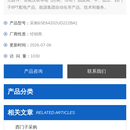
元器件、智能仪表等电气控制、传动 产品及高、中、低压、西门
子8PT配电产品、能源集团自动化等产品、技术和服务。
您好本公司专业销售西门子各系列产品，为工业企业提供西门子
自动化控制、网络通讯、变频电机、低压元器件、智能仪表等电
产品型号：
采购6SE64202UD222BA1
气控制、传动 产品及高、中、低压、西门子8PT配电产品
厂商性质：
经销商
更新时间：
2026-07-06
访 问 量：
1030
产品咨询
联系我们
产品分类
相关文章
RELATED ARTICLES
西门子采购