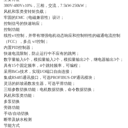
380V-480V±10%，三相，交流，7.5kW-250kW；
风机和泵类变转矩负载；
牢固的EMC（电磁兼容性）设计；
控制信号的快速响应；
控制功能
线性v/f控制，并带有增强电机动态响应和控制特性的磁通电流控制
（FCC），多点 v/f控制；
内置PID控制器；
快速电流限制，防止运行中不应有的跳闸；
数字量输入6个，模拟量输入2个，模拟量输出2个，继电器输出3个；
具有15个固定频率，4个跳转频率，可编程；
采用BiCo技术，实现I/O端口自由连接；
集成RS485通讯接口，可选PROFIBUS-DP通讯模块；
灵活的斜坡函数发生器，可选平滑功能；
三组参数切换功能：电机数据切换，命令数据切换；
风机和泵类功能：
多泵切换
旁路功能
手动/自动切换
断带及缺水检测
节能方式