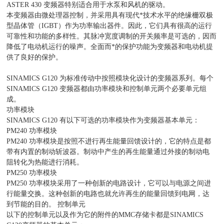
ASTER 430 变频器特别适合用于水泵和风机的驱动。
本变频器由微处理器控制，并采用具有现代*技术水平的绝缘栅双极
型晶体管（IGBT）作为功率输出器件。因此，它们具有很高的运行
可靠性和功能的多样性。其脉冲宽度调制的开关频率是可选的，因而
降低了电动机运行的噪声。全面而*的保护功能为变频器和电动机提
供了良好的保护。
SINAMICS G120 为标准传动中按照模块化设计的变频器系列。每个
SINAMICS G120 变频器都由功率模块和控制单元两个必要单元组
成。
功率模块
SINAMICS G120 有以下可选的功率模块作为变频器基本单元：
PM240 功率模块
PM240 功率模块是按照不进行再生能量回馈设计的，它的特点是都
带有内置的制动斩波器。制动中产生的再生能量通过外接的制动电
阻转化为热能进行消耗。
PM250 功率模块
PM250 功率模块采用了一种创新的电路设计，它可以与电源之间进
行能量交换。这种创新的电路也就允许再生的能量回馈到电网，达
到节能的目的。 控制单元
以下的控制单元以及作为它的附件的MMC存储卡都是SINAMICS