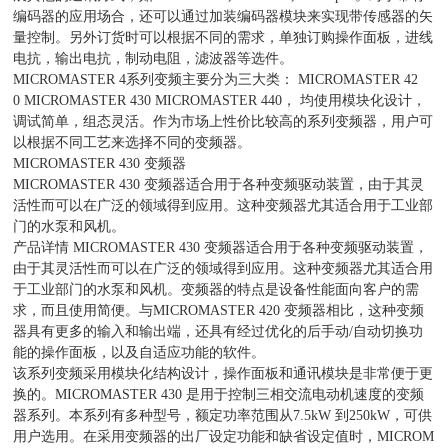
编码器的应用场合，还可以通过加装编码器模块来实现带传感器的矢
量控制。另外订货时可以根据不同的需求，单独订购操作面板，进线
电抗，输出电抗，制动电阻，滤波器等选件。
MICROMASTER 4系列变频主要分为三大类： MICROMASTER 42
0 MICROMASTER 430 MICROMASTER 440， 均使用模块化设计，
调试简单，组态灵活。作为市场上性价比较高的系列变频器，用户可
以根据不同工艺来选择不同的变频器。
MICROMASTER 430 变频器
MICROMASTER 430 变频器适合用于各种变频驱动装置，由于其灵
活性而可以在广泛的领域得到应用。这种变频器尤其适合用于工业部
门的水泵和风机。
产品详情 MICROMASTER 430 变频器适合用于各种变频驱动装置，
由于其灵活性而可以在广泛的领域得到应用。这种变频器尤其适合用
于工业部门的水泵和风机。变频器的特点是设备性能面向客户的需
求，而且使用简便。与MICROMASTER 420 变频器相比，这种变频
器具有更多的输入和输出端，还具有经过优化的后手动/自动切换功
能的操作面板，以及自适应功能的软件。
该系列变频采用模块化结构设计，操作面板和通讯模块是非常便于更
换的。MICROMASTER 430 是用于控制三相交流电动机速度的变频
器系列。本系列有多种型号，额定功率范围从7.5kW 到250kW，可供
用户选用。在采用变频器的出厂设定功能和缺省设定值时，MICROM