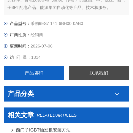
元器件、智能仪表等电气控制、传动 产品及高、中、低压、西门
子8PT配电产品、能源集团自动化等产品、技术和服务。
您好本公司专业销售西门子各系列产品，为工业企业提供西门子
自动化控制、网络通讯、变频电机、低压元器件、智能仪表等电
产品型号：
采购6ES7 141-6BH00-0AB0
气控制、传动 产品及高、中、低压、西门子8PT配电产品
厂商性质：
经销商
更新时间：
2026-07-06
访 问 量：
1314
产品咨询
联系我们
产品分类
相关文章
RELATED ARTICLES
西门子IGBT触发板安装方法