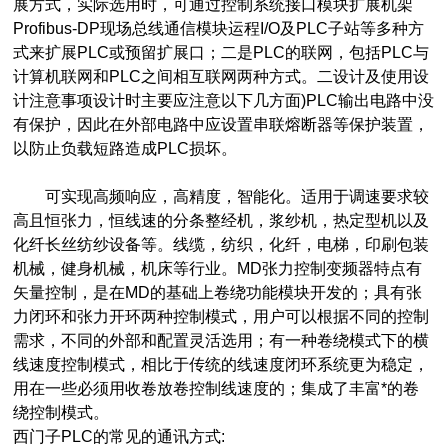
展方式，实际选用时，可通过控制系统接口模块扩展机架
Profibus-DP现场总线通信模块运程I/O及PLC子站等多种方
式来扩展PLC或预留扩展口；二是PLC的联网，包括PLC与
计算机联网和PLC之间相互联网两种方式。二设计及使用设
计注意事项设计时主要应注意以下几方面)PLC输出电路中没
有保护，因此在外部电路中应设置串联熔断器等保护装置，
以防止负载短路造成PLC损坏。
可实现高频响应，高精度，智能化。适用于调速要求较
高且恒张力，恒线速的分条整经机，浆纱机，热定型机以及
化纤长丝纺纱设备等。线缆，纺织，化纤，电梯，印刷包装
机械，健身机械，机床等行业。MD张力控制
变频器特点有
矢量控制，是在MD的基础上卷绕功能模块开发的；具有张
力闭环和张力开环两种控制模式，用户可以根据不同的控制
需求，不同的外部和配置灵活选用；有一种卷绕模式下的横
线速度控制模式，相比于传统的线速度闭环系统更为稳定，
用在一些必须用收卷放卷控制线速度的；集成了丰富*的卷
绕控制模式。
西门子PLC的常见的通讯方式: