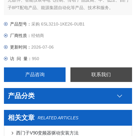
元器件、智能仪表等电气控制、传动 产品及高、中、低压、西门
子8PT配电产品、能源集团自动化等产品、技术和服务。
您好本公司专业销售西门子各系列产品，为工业企业提供西门子
自动化控制、网络通讯、变频电机、低压元器件、智能仪表等电
产品型号：
采购 6SL3210-1KE26-0UB1
气控制、传动 产品及高、中、低压、西门子8PT配电产品
厂商性质：
经销商
更新时间：
2026-07-06
访 问 量：
950
产品咨询
联系我们
产品分类
相关文章
RELATED ARTICLES
西门子V90变频器驱动安装方法