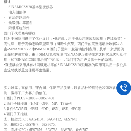
概述
· SINAMICSV20基本型变频器
· 输入侧部件
· 直流链路组件
· 负载侧功率部件
· 附带系统部件
西门子代理商有哪些
针对不同应用进行了优化设计：•低过载，用于低动态响应型应用（连续负荷）•
高过载，用于高动态响应型应用（周期性负荷）西门子的完整运动控制解决方
案–SINAMICSV20和SIMATIC西门子面向一般运动控制应用，从单一来源提供
全面的解决方案。由于SIMATIC控制器与SINAMICS驱动技术之间实现优相互作
用（如“SINAMICS应用示例"中所示），我们可为用户提供十分的系统。
•直流耦合采用具有相同额定功率的SINAMICSV20变频器的应用可共用一条公共
直流总线以重复使用再生能量。
实力雄厚，重信用、守合同、保证产品质量，以多品种经营特色和薄利多销的原
则，赢得了广大客户的信任。
1.西门子PLCS7-200S7-300S7-400
2.西门子触摸屏（HMI）OPP、MP、TP系列
3.备件6AV6545、6ES5、6DD、6SN、6SE、6FC等
4.西门子工控机
①、机架式PC：6AG4104、6AG4112、6ES7643
②、箱式PC：6ES7647、6ES7675、
③、面板式PC：6ES7676、6AV788、6AV783、6AV787