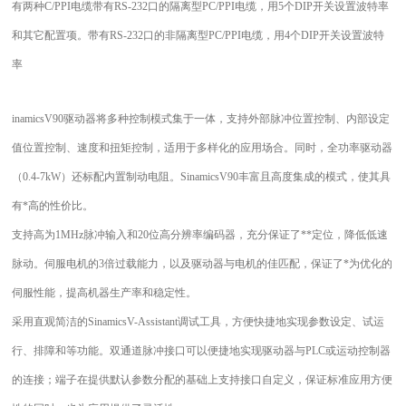
有两种C/PPI电缆带有RS-232口的隔离型PC/PPI电缆，用5个DIP开关设置波特率
和其它配置项。带有RS-232口的非隔离型PC/PPI电缆，用4个DIP开关设置波特
率
inamicsV90驱动器将多种控制模式集于一体，支持外部脉冲位置控制、内部设定
值位置控制、速度和扭矩控制，适用于多样化的应用场合。同时，全功率驱动器
（0.4-7kW）还标配内置制动电阻。SinamicsV90丰富且高度集成的模式，使其具
有*高的性价比。
支持高为1MHz脉冲输入和20位高分辨率编码器，充分保证了**定位，降低低速
脉动。伺服电机的3倍过载能力，以及驱动器与电机的佳匹配，保证了*为优化的
伺服性能，提高机器生产率和稳定性。
采用直观简洁的SinamicsV-Assistant调试工具，方便快捷地实现参数设定、试运
行、排障和等功能。双通道脉冲接口可以便捷地实现驱动器与PLC或运动控制器
的连接；端子在提供默认参数分配的基础上支持接口自定义，保证标准应用方便