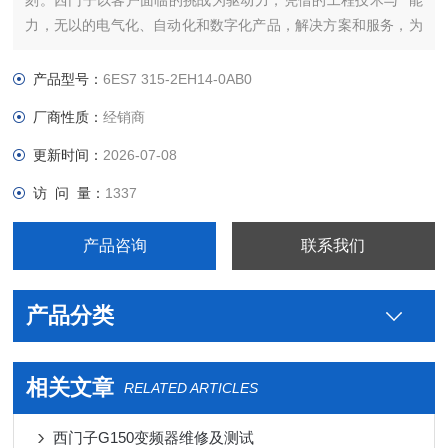
刻。西门子以客户面临的挑战为驱动力，凭借的工程技术与**能
力，无以的电气化、自动化和数字化产品，解决方案和服务，为
客户带来*大*——*强的灵活性，*高的效率，的上市时间，实现
可持续的发展。我们将这种力量称之为“博大精深，同心致远"。
产品型号：
6ES7 315-2EH14-0AB0
西门子PLC连接线提高全球能
厂商性质：
经销商
更新时间：
2026-07-08
访 问 量：
1337
产品咨询
联系我们
产品分类
相关文章
RELATED ARTICLES
西门子G150变频器维修及测试