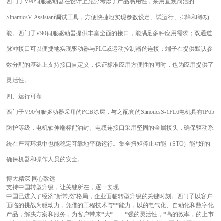
西门子V90伺服驱动器在设计上充分考虑了产品易用性，采用直观简洁的
SinamicsV-Assistant调试工具，方便快捷地实现参数设定、试运行、排障和等功
能。西门子V90伺服驱动器提供丰富全面的接口，能满足多种应用需求；双通道
脉冲接口可以便捷地实现驱动器与PLC或运动控制器的连接；端子在提供默认参
数分配的基础上支持接口自定义，保证标准应用方便性的同时，也为应用提供了
灵活性。
四、运行可靠
西门子V90伺服驱动器采用的PCB涂层，与之配套的SimoticsS-1FL6电机具有IP65
防护等级，电机轴伸端标配油封。电缆连接口采用坚固的金属接头，确保驱动系
统在严苛环境中也能稳定可靠地平稳运行。集全扭矩停止功能（STO）能*好的
确保机器和操作人员的安全。
博大精深 同心致远
支持中国转型升级，让关键所在，逐一实现
中国已进入了经济“新常态"格局，企业面临转型升级的关键时刻。西门子以客户
面临的挑战为驱动力，凭借的工程技术与**能力，以的电气化、自动化和数字化
产品，解决方案和服务，为客户带来*大*——*强的灵活性，*高的效率，的上市