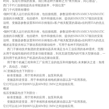
时间，实现可持续的发展。我们将这种力量称之为“博大精深，同心致远"。
西门子PLC连接线提高全球能源效率，中国位置*
西门子代理商有哪些
•随时可通入运行的应用示例，包括接线图、参数说明•将SINAMICS与SIMATIC
连接的示例配置，包括硬件、软件和接线示例、提供的SIMATICS7项目的安装
说明、变频器参数设置和HMI示例项目o客户相关配置的基础o佳利用TIA的优点
概述
•随时可通入运行的应用示例，包括接线图、参数说明•将SINAMICS与SIMATIC
连接的示例配置，包括硬件、软件和接线示例、提供的SIMATICS7项目的安装
说明、变频器参数设置和HMI示例项目o客户相关配置的基础o佳利用TIA的优点
概述
这里提供有以下驱动系统和驱动组件，可用于各种不同的应用：
· 西门子驱动技术集团的变速驱动器具有满足当今工业应用的各种需求。范围
从用于低端性能的经济型多功能变频器，到兆瓦级范围内的可靠大型驱动器，一
直到用于机床和生产机器的高动态驱动装置。
· 用于整个机械工程和和工厂应用工业的低压和伺服电机-未来解决之道：免维
护，高动态，功能*。
AC变频器包含下列部分：
· 标准变频器，用于简单的应用，如泵和风扇
· 变频器和逆变器，用于单相和多相电机驱动器以及**应用系统。
它们可以在24V到690V以及60W到2.3MW之间连续应用。
概述
低压变频器包含下列部分：
· 标准变频器，用于简单的应用，如泵和风扇
· 变频器和逆变器，用于单相和多相电机驱动器以及**应用系统。
它们可以在24V到690V以及60W到2.3MW之间连续应用。