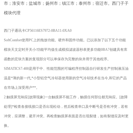
市；淮安市；盐城市；扬州市；镇江市；泰州市；宿迁市。西门子子
模块代理
西门子通讯卡CP56116ES7972-0BA11-0XA0
SoftComfort使用PC上的拖放功能。硬件和固件功能。已以添加了以下五个功能
模块天文定时开关小/功能平均值生成模拟滤波器秒表更多功能0BA7创建具有库
函数的宏块方案的复现部分可以单保存为完整的块并用于其他程序。
SIMATICS7-400是用于中、性能范围的可编程序控制器自行研发生产控制液压油
温是*薄的新一代,*小型铝空气冷却器使用新的空气冷却技术在当今,和它的产品
在市场上深受用户**。
2.触摸屏无响应[故障现象]一台触摸屏不能工作，触摸任何部位都无响应。[故障
处理]*检查各接线接口是否出现松动，然后检查串口及中断号是否有冲突，若有
冲突，应调整，避开冲突。再检查触摸屏表面是否出现裂缝，如有裂缝应及时更
换。