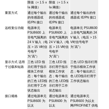
限值（= 1.5 x
限值（= 1.5 x
Ia 阈值）
Ia 阈值）
重置方式
通过每个输出
通过每个输出
通过每个输出的传
的传感器或
的传感器或
感器或 IE/PN 接口
IE/PN 接口
IE/PN 接口
远程复位功能
电源单元
电源单元
电源单元 PSU8600
PSU8600 上
PSU8600 上
上非电气隔离的 24
非电气隔离的
非电气隔离的
V 输入（电压 > 15
24 V 输入（电
24 V 输入（电
V时信号电平
压 > 15 V时信
压 > 15 V时信
为“高"）
号电平
号电平
为“高"）
为“高"）
显示方式 适用
三色 LED 指
三色 LED 指
三色 LED 指示灯用
于过载和短路
示灯用于指示
示灯用于指示
于指示模块工作状
模块工作状
模块工作状
态；每个输出的三
态；每个输出
态；每个输出
色 LED指示灯用于
的三色 LED指
的三色 LED指
工作状态输出
示灯用于工作
示灯用于工作
状态输出
状态输出
接口规格
通过电源单元
通过电源单元
通过电源单元
PSU8600 为
PSU8600 为
PSU8600 为以太
以太
以太
网/PROFINET 供电