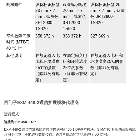
机械附件
设备标识标签
设备标识标签
设备标识标签 20
20 mm × 7
20 mm × 7
mm × 7 mm，钛灰
mm，钛灰色
mm，钛灰色
色 3RT2900-
3RT2900-
3RT2900-
1SB20
1SB20
1SB20
平均故障间隔
358 372 h
358 372 h
327 369 h
时间 (MTBF)
40 °C 时
其他说明
在额定输入电
在额定输入电
在额定输入电压和
压和环境温度
压和环境温度
环境温度25℃的参
25℃的参数
25℃的参数
数（除非另有规
（除非另有规
（除非另有规
定）
定）
定）
西门子EXM 448-2通信扩展模块代理商
运行模式
连接到 FM 458-1 DP
EXM 448-2 通过内部总线直接连接到FM 458-1 DP基本模块。SIMATIC 机架的背板总线
只用于供电，不能进行数据传输。通过所组态的功能块进行 I/O 访问。