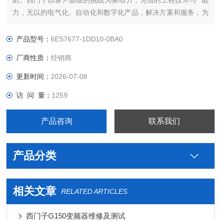
刻。西门子以客户面临的挑战为驱动力，凭借的工程技术与**能
力，无以的电气化、自动化和数字化产品，解决方案和服务，为
客户带来*大*——*强的灵活性，*高的效率，的上市时间，实现
可持续的发展。我们将这种力量称之为“博大精深，同心致远"。
产品型号：
6ES7677-1DD10-0BA0
西门子PLC连接线提高全球能
厂商性质：
经销商
更新时间：
2026-07-08
访 问 量：
1259
产品咨询
联系我们
产品分类
相关文章
RELATED ARTICLES
西门子G150变频器维修及测试