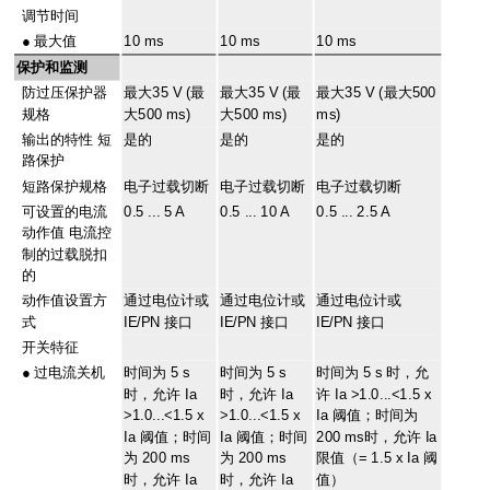
调节时间
●
最大值
10 ms
10 ms
10 ms
保护和监测
防过压保护器
最大35 V (最
最大35 V (最
最大35 V (最大500
规格
大500 ms)
大500 ms)
ms)
输出的特性 短
是的
是的
是的
路保护
短路保护规格
电子过载切断
电子过载切断
电子过载切断
可设置的电流
0.5 ... 5 A
0.5 ... 10 A
0.5 ... 2.5 A
动作值 电流控
制的过载脱扣
的
动作值设置方
通过电位计或
通过电位计或
通过电位计或
式
IE/PN 接口
IE/PN 接口
IE/PN 接口
开关特征
●
过电流关机
时间为 5 s
时间为 5 s
时间为 5 s 时，允
时，允许 Ia
时，允许 Ia
许 Ia >1.0...<1.5 x
>1.0...<1.5 x
>1.0...<1.5 x
Ia 阈值；时间为
Ia 阈值；时间
Ia 阈值；时间
200 ms时，允许 Ia
为 200 ms
为 200 ms
限值（= 1.5 x Ia 阈
时，允许 Ia
时，允许 Ia
值）