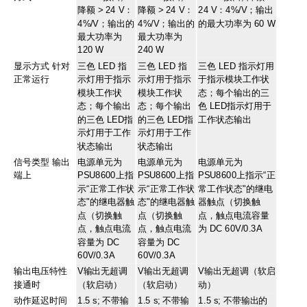
降额 > 24 V：
降额 > 24 V：
24 V：4%/V；输出
4%/V；输出的
4%/V；输出的
的最大功率为 60 W
最大功率为
最大功率为
120 W
240 W
显示方式 针对
三色 LED 指
三色 LED 指
三色 LED 指示灯用
正常运行
示灯用于指示
示灯用于指示
于指示模块工作状
模块工作状
模块工作状
态；每个输出的三
态；每个输出
态；每个输出
色 LED指示灯用于
的三色 LED指
的三色 LED指
工作状态输出
示灯用于工作
示灯用于工作
状态输出
状态输出
信号类型 输出
电源单元为
电源单元为
电源单元为
端上
PSU8600上指
PSU8600上指
PSU8600上指示“正
示“正常工作状
示“正常工作状
常工作状态"的继电
态"的继电器触
态"的继电器触
器触点（切换触
点（切换触
点（切换触
点，触点电流容量
点，触点电流
点，触点电流
为 DC 60V/0.3A
容量为 DC
容量为 DC
60V/0.3A
60V/0.3A
输出电压特性
V输出无超调
V输出无超调
V输出无超调（软启
接通时
（软启动）
（软启动）
动）
动作延迟时间
1.5 s; 不带输
1.5 s; 不带输
1.5 s; 不带输出的