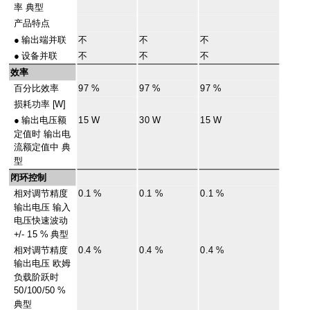
率 典型
产品特点
●
输出端并联
不
不
不
●
设备并联
不
不
不
效率
百分比效率
97 %
97 %
97 %
损耗功率 [W]
●
输出电压额
15 W
30 W
15 W
定值时 输出电
流额定值中 典
型
闭环控制
相对调节精度
0.1 %
0.1 %
0.1 %
输出电压 输入
电压快速波动
+/- 15 % 典型
相对调节精度
0.4 %
0.4 %
0.4 %
输出电压 欧姆
负载阶跃时
50/100/50 %
典型