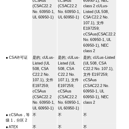
cCSAus
cCSAus
60950-1), NEC
(CSAC22.2
(CSAC22.2
class 2 cULus-
No. 60950-1,
No. 60950-1,
Listed (UL 508,
UL 60950-1)
UL 60950-1)
CSA C22.2 No.
107.1), 文件
E197259;
cCSAus(CSAC22.2
No. 60950-1, UL
60950-1), NEC
class 2
●
CSA许可证
是的; cULus-
是的; cULus-
是的; cULus-Listed
Listed (UL
Listed (UL
(UL 508, CSA
508, CSA
508, CSA
C22.2 No. 107.1),
C22.2 No.
C22.2 No.
文件 E197259;
107.1), 文件
107.1), 文件
cCSAus
E197259;
E197259;
(CSAC22.2 No.
cCSAus
cCSAus
60950-1, UL
(CSAC22.2
(CSAC22.2
60950-1), NEC
No. 60950-1,
No. 60950-1,
class 2
UL 60950-1)
UL 60950-1)
●
cCSAus，等
不
不
不
级 1，分区 2
●
ATEX
不
不
不