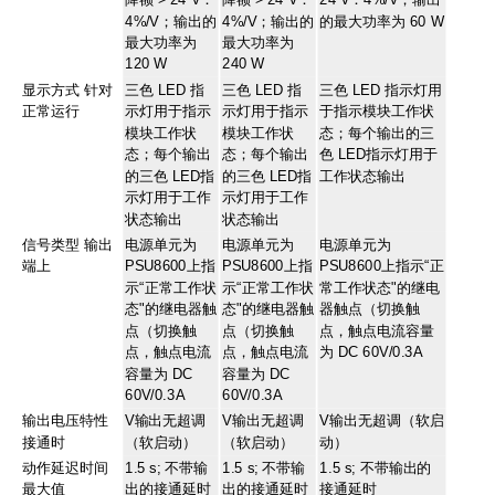
4%/V；输出的
4%/V；输出的
的最大功率为 60 W
最大功率为
最大功率为
120 W
240 W
显示方式 针对
三色 LED 指
三色 LED 指
三色 LED 指示灯用
正常运行
示灯用于指示
示灯用于指示
于指示模块工作状
模块工作状
模块工作状
态；每个输出的三
态；每个输出
态；每个输出
色 LED指示灯用于
的三色 LED指
的三色 LED指
工作状态输出
示灯用于工作
示灯用于工作
状态输出
状态输出
信号类型 输出
电源单元为
电源单元为
电源单元为
端上
PSU8600上指
PSU8600上指
PSU8600上指示“正
示“正常工作状
示“正常工作状
常工作状态"的继电
态"的继电器触
态"的继电器触
器触点（切换触
点（切换触
点（切换触
点，触点电流容量
点，触点电流
点，触点电流
为 DC 60V/0.3A
容量为 DC
容量为 DC
60V/0.3A
60V/0.3A
输出电压特性
V输出无超调
V输出无超调
V输出无超调（软启
接通时
（软启动）
（软启动）
动）
动作延迟时间
1.5 s; 不带输
1.5 s; 不带输
1.5 s; 不带输出的
最大值
出的接通延时
出的接通延时
接通延时