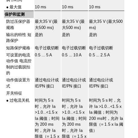
●
最大值
10 ms
10 ms
10 ms
保护和监测
防过压保护器
最大35 V (最
最大35 V (最
最大35 V (最大500
规格
大500 ms)
大500 ms)
ms)
输出的特性 短
是的
是的
是的
路保护
短路保护规格
电子过载切断
电子过载切断
电子过载切断
可设置的电流
0.5 ... 5 A
0.5 ... 10 A
0.5 ... 2.5 A
动作值 电流控
制的过载脱扣
的
动作值设置方
通过电位计或
通过电位计或
通过电位计或
式
IE/PN 接口
IE/PN 接口
IE/PN 接口
开关特征
●
过电流关机
时间为 5 s
时间为 5 s
时间为 5 s 时，允
时，允许 Ia
时，允许 Ia
许 Ia >1.0...<1.5 x
>1.0...<1.5 x
>1.0...<1.5 x
Ia 阈值；时间为
Ia 阈值；时间
Ia 阈值；时间
200 ms时，允许 Ia
为 200 ms
为 200 ms
限值（= 1.5 x Ia 阈
时，允许 Ia
时，允许 Ia
值）
限值（= 1.5 x
限值（= 1.5 x