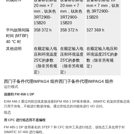
20 mm × 7
20 mm × 7
mm × 7 mm，钛灰
mm，钛灰色
mm，钛灰色
色 3RT2900-
3RT2900-
3RT2900-
1SB20
1SB20
1SB20
平均故障间隔
358 372 h
358 372 h
327 369 h
时间 (MTBF)
40 °C 时
其他说明
在额定输入电
在额定输入电
在额定输入电压和
压和环境温度
压和环境温度
环境温度25℃的参
25℃的参数
25℃的参数
数（除非另有规
（除非另有规
（除非另有规
定）
定）
定）
西门子备件代理IMPAG4 组件
西门子备件代理IMPAG4 组件
运行模式
连接到 FM 458-1 DP
EXM 448-2 通过内部总线直接连接到FM 458-1 DP基本模块。SIMATIC 机架的背板总线
只用于供电，不能进行数据传输。通过所组态的功能块进行 I/O 访问。
组态
用 CFC 进行组态而不是编程
FM 485-1 DP 使用著名的 STEP 7 和 CFC 软件工具进行组态，该组态工具也用于对
SIMATIC S7-400 进行编程。