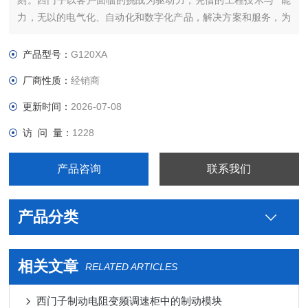
刻。西门子以客户面临的挑战为驱动力，凭借的工程技术与**能
力，无以的电气化、自动化和数字化产品，解决方案和服务，为
客户带来*大*——*强的灵活性，*高的效率，的上市时间，实现
可持续的发展。我们将这种力量称之为“博大精深，同心致远"。
产品型号：
G120XA
西门子备件代理IMPAG4 组件西门子PLC连接线提高全球能
厂商性质：
经销商
更新时间：
2026-07-08
访 问 量：
1228
产品咨询
联系我们
产品分类
相关文章
RELATED ARTICLES
西门子制动电阻变频调速柜中的制动模块