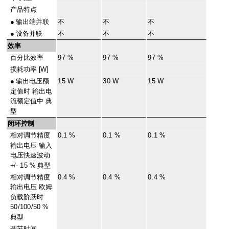
产品特点
●
输出端并联
不
不
不
●
设备并联
不
不
不
效率
百分比效率
97 %
97 %
97 %
损耗功率 [W]
●
输出电压额
15 W
30 W
15 W
定值时 输出电
流额定值中 典
型
闭环控制
相对调节精度
0.1 %
0.1 %
0.1 %
输出电压 输入
电压快速波动
+/- 15 % 典型
相对调节精度
0.4 %
0.4 %
0.4 %
输出电压 欧姆
负载阶跃时
50/100/50 %
典型
调节时间