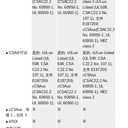
(CSAC22.2
(CSAC22.2
class 2 cULus-
No. 60950-1,
No. 60950-1,
Listed (UL 508,
UL 60950-1)
UL 60950-1)
CSA C22.2 No.
107.1), 文件
E197259;
cCSAus(CSAC22.2
No. 60950-1, UL
60950-1), NEC
class 2
●
CSA许可证
是的; cULus-
是的; cULus-
是的; cULus-Listed
Listed (UL
Listed (UL
(UL 508, CSA
508, CSA
508, CSA
C22.2 No. 107.1),
C22.2 No.
C22.2 No.
文件 E197259;
107.1), 文件
107.1), 文件
cCSAus
E197259;
E197259;
(CSAC22.2 No.
cCSAus
cCSAus
60950-1, UL
(CSAC22.2
(CSAC22.2
60950-1), NEC
No. 60950-1,
No. 60950-1,
class 2
UL 60950-1)
UL 60950-1)
●
cCSAus，等
不
不
不
级 1，分区 2
●
ATEX
不
不
不