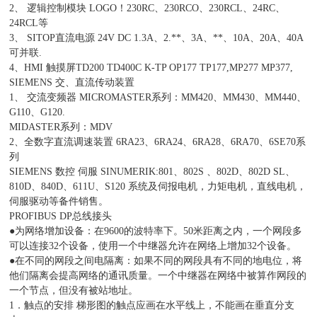
2、 逻辑控制模块 LOGO！230RC、230RCO、230RCL、24RC、
24RCL等
3、 SITOP直流电源 24V DC 1.3A、2.**、3A、**、10A、20A、40A
可并联.
4、HMI 触摸屏TD200 TD400C K-TP OP177 TP177,MP277 MP377,
SIEMENS 交、直流传动装置
1、 交流变频器 MICROMASTER系列：MM420、MM430、MM440、
G110、G120.
MIDASTER系列：MDV
2、全数字直流调速装置 6RA23、6RA24、6RA28、6RA70、6SE70系
列
SIEMENS 数控 伺服 SINUMERIK:801、802S 、802D、802D SL、
810D、840D、611U、S120 系统及伺报电机，力矩电机，直线电机，
伺服驱动等备件销售。
PROFIBUS DP总线接头
●为网络增加设备：在9600的波特率下。50米距离之内，一个网段多
可以连接32个设备，使用一个中继器允许在网络上增加32个设备。
●在不同的网段之间电隔离：如果不同的网段具有不同的地电位，将
他们隔离会提高网络的通讯质量。一个中继器在网络中被算作网段的
一个节点，但没有被站地址。
1．触点的安排 梯形图的触点应画在水平线上，不能画在垂直分支