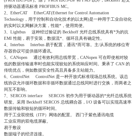
(PROFIBUS-DP)。除了 PROFIBUS-DP 和 FMS 以外，Beckhoff 还支
持驱动器通讯标准 PROFIBUS MC。
2、EtherCAT EtherCAT(Ethernet for Control Automation
Technology，用于控制和自动化技术的以太网)是一种用于工业自动化
的实时以太网解决方案，性能*，使用简便。
3、Lightbus 这种经过验证的 Beckhoff 光纤总线系统具有*为的抗
EMI 性能，易于安装，数据流*、循环且具有确定性。
4、Interbus Interbus 易于配置，通讯*而可靠。主/从系统的移位寄
存器协议可提供循环通讯。
5、CANopen 通过有效利用总线带宽，CANopen 可在即使相对较
低的数据传输速率时也能实现较短的系统响应时间。秉承了 CAN 的
传统优点，例如数据安全性高且具备多主站能力。
6、ControlNet ControlNet 是一种开放式标准现场总线系统。该总
线协议允许循环数据和非循环数据通过总线同时进行交换，而两者之
间互不影响。
7、SERCOS interface SERCOS 初作为用于驱动器的*光纤总线系统
研发。采用 Beckhoff SERCOS 总线耦合器，I/O 设备可以实现高速率
数据传输和较短的循环时间。
用于工业双绞线（ITP）网络的配置。 西门子紫色通讯电缆
工业应用的双电缆屏蔽。
易于敷设
数据端子的经济连接。