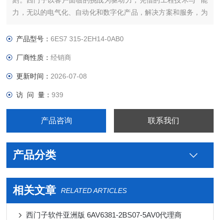
刻。西门子以客户面临的挑战为驱动力，凭借的工程技术与**能
力，无以的电气化、自动化和数字化产品，解决方案和服务，为
客户带来*大*——*强的灵活性，*高的效率，的上市时间，实现
可持续的发展。我们将这种力量称之为“博大精深，同心致远"。
产品型号：
6ES7 315-2EH14-0AB0
西门子备件代理IMPAG4 组件西门子PLC连接线提高全球能
厂商性质：
经销商
更新时间：
2026-07-08
访 问 量：
939
产品咨询
联系我们
产品分类
相关文章
RELATED ARTICLES
西门子软件亚洲版 6AV6381-2BS07-5AV0代理商