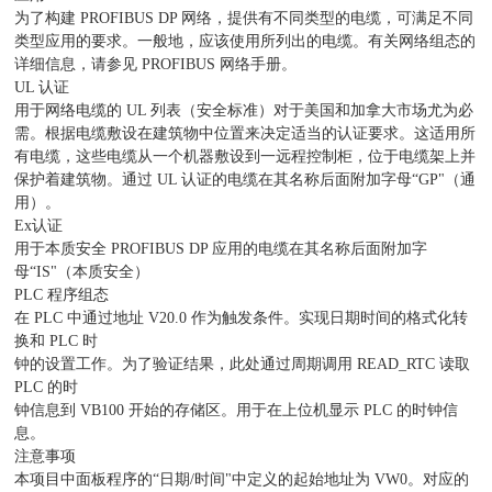
为了构建 PROFIBUS DP 网络，提供有不同类型的电缆，可满足不同
类型应用的要求。一般地，应该使用所列出的电缆。有关网络组态的
详细信息，请参见 PROFIBUS 网络手册。
UL 认证
用于网络电缆的 UL 列表（安全标准）对于美国和加拿大市场尤为必
需。根据电缆敷设在建筑物中位置来决定适当的认证要求。这适用所
有电缆，这些电缆从一个机器敷设到一远程控制柜，位于电缆架上并
保护着建筑物。通过 UL 认证的电缆在其名称后面附加字母“GP"（通
用）。
Ex认证
用于本质安全 PROFIBUS DP 应用的电缆在其名称后面附加字
母“IS"（本质安全）
PLC 程序组态
在 PLC 中通过地址 V20.0 作为触发条件。实现日期时间的格式化转
换和 PLC 时
钟的设置工作。为了验证结果，此处通过周期调用 READ_RTC 读取
PLC 的时
钟信息到 VB100 开始的存储区。用于在上位机显示 PLC 的时钟信
息。
注意事项
本项目中面板程序的“日期/时间"中定义的起始地址为 VW0。对应的