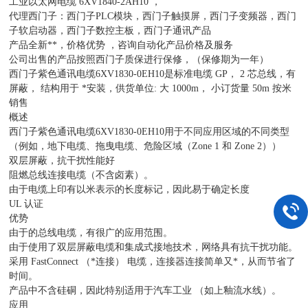
工业以太网电缆 6XV1840-2AH10 ，
代理西门子：西门子PLC模块，西门子触摸屏，西门子变频器，西门
子软启动器，西门子数控主板，西门子通讯产品
产品全新**，价格优势 ，咨询自动化产品价格及服务
公司出售的产品按照西门子质保进行保修，（保修期为一年）
西门子紫色通讯电缆6XV1830-0EH10是标准电缆 GP， 2 芯总线，有
屏蔽， 结构用于 *安装，供货单位: 大 1000m， 小订货量 50m 按米
销售
概述
西门子紫色通讯电缆6XV1830-0EH10用于不同应用区域的不同类型
（例如，地下电缆、拖曳电缆、危险区域（Zone 1 和 Zone 2））
双层屏蔽，抗干扰性能好
阻燃总线连接电缆（不含卤素）。
由于电缆上印有以米表示的长度标记，因此易于确定长度
UL 认证
优势
由于的总线电缆，有很广的应用范围。
由于使用了双层屏蔽电缆和集成式接地技术，网络具有抗干扰功能。
采用 FastConnect （*连接） 电缆，连接器连接简单又*，从而节省了
时间。
产品中不含硅硐，因此特别适用于汽车工业 （如上釉流水线）。
应用