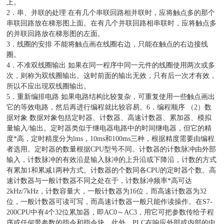
上。
2．串、并联的处理 在有几个串联回路相并联时，应将触点多的那个
串联回路放在梯形图上面。在有几个并联回路相串联时，应将触点多
的并联回路放在梯形图的左面。
3．线圈的安排 不能将触点画在线圈右边，只能在触点的右边接线
圈。
4．不准双线圈输出 如果在同一程序中同一元件的线圈使用两次或多
次，则称为双线圈输出。这时前面的输出无效，只有后一次才有效，
所以不应出现双线圈输出。
5．重新编排电路 如果电路结构比较复杂，可重复使用一些触点画出
它的等效电路，然后再进行编程就比较容易。6．编程顺序 （2）数
据对象 数据对象包括定时器、计数器、高速计数器、累加器、模拟
量输入/输出。定时器类似于继电器电路中的时间继电器，但它的精
度*高，定时精度分为lms，10ms和100ms三种，根据精度需要由编程
者选用。定时器的数量根据CPU型号不同。计数器的计数脉冲由外部
输入，计数脉冲的有效沿是输入脉冲的上升沿或下降沿，计数的方式
有累加1和累减1两种方式。计数器的个数同各CPU的定时器个数。高
速计数器与一般计数器不同之处在于，计数脉冲频率*高可达
2kHz/7kHz，计数容量大，一般计数器为16位，而高速计数器为32
位，一般计数器可读可写，而高速计数器一般只能作读操作。在S7-
200CPU中有4个32位累加器，即AC0～AC3，用它可把参数传给子程
序或任何带参数的指令和指令块。此外，PLC在响应外部或内部的中