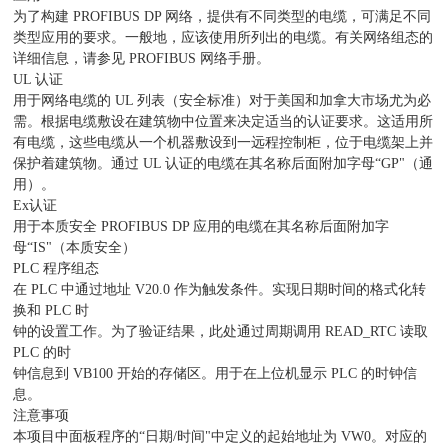
为了构建 PROFIBUS DP 网络，提供有不同类型的电缆，可满足不同
类型应用的要求。一般地，应该使用所列出的电缆。有关网络组态的
详细信息，请参见 PROFIBUS 网络手册。
UL 认证
用于网络电缆的 UL 列表（安全标准）对于美国和加拿大市场尤为必
需。根据电缆敷设在建筑物中位置来决定适当的认证要求。这适用所
有电缆，这些电缆从一个机器敷设到一远程控制柜，位于电缆架上并
保护着建筑物。通过 UL 认证的电缆在其名称后面附加字母“GP"（通
用）。
Ex认证
用于本质安全 PROFIBUS DP 应用的电缆在其名称后面附加字
母“IS"（本质安全）
PLC 程序组态
在 PLC 中通过地址 V20.0 作为触发条件。实现日期时间的格式化转
换和 PLC 时
钟的设置工作。为了验证结果，此处通过周期调用 READ_RTC 读取
PLC 的时
钟信息到 VB100 开始的存储区。用于在上位机显示 PLC 的时钟信
息。
注意事项
本项目中面板程序的“日期/时间"中定义的起始地址为 VW0。对应的