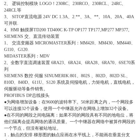
2、 逻辑控制模块 LOGO！230RC、230RCO、230RCL、24RC、
24RCL等
3、 SITOP直流电源 24V DC 1.3A、2.**、3A、**、10A、20A、40A
可并联.
4、HMI 触摸屏TD200 TD400C K-TP OP177 TP177,MP277 MP377,
SIEMENS 交、直流传动装置
1、 交流变频器 MICROMASTER系列：MM420、MM430、MM440、
G110、G120.
MIDASTER系列：MDV
2、全数字直流调速装置 6RA23、6RA24、6RA28、6RA70、6SE70系
列
SIEMENS 数控 伺服 SINUMERIK:801、802S 、802D、802D SL、
810D、840D、611U、S120 系统及伺报电机，力矩电机，直线电机，
伺服驱动等备件销售。
PROFIBUS DP总线接头
●为网络增加设备：在9600的波特率下。50米距离之内，一个网段多
可以连接32个设备，使用一个中继器允许在网络上增加32个设备。
●在不同的网段之间电隔离：如果不同的网段具有不同的地电位，将
他们隔离会提高网络的通讯质量。一个中继器在网络中被算作网段的
一个节点，但没有被站地址。
1．触点的安排 梯形图的触点应画在水平线上，不能画在垂直分支