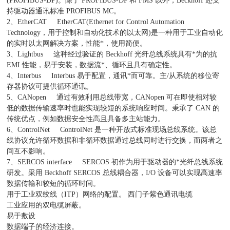
(PROFIBUS-DP)。除了 PROFIBUS-DP 和 FMS 以外，Beckhoff 还支
持驱动器通讯标准 PROFIBUS MC。
2、EtherCAT EtherCAT(Ethernet for Control Automation
Technology，用于控制和自动化技术的以太网)是一种用于工业自动化
的实时以太网解决方案，性能*，使用简便。
3、Lightbus 这种经过验证的 Beckhoff 光纤总线系统具有*为的抗
EMI 性能，易于安装，数据流*、循环且具有确定性。
4、Interbus Interbus 易于配置，通讯*而可靠。主/从系统的移位寄
存器协议可提供循环通讯。
5、CANopen 通过有效利用总线带宽，CANopen 可在即使相对较
低的数据传输速率时也能实现较短的系统响应时间。秉承了 CAN 的
传统优点，例如数据安全性高且具备多主站能力。
6、ControlNet ControlNet 是一种开放式标准现场总线系统。该总
线协议允许循环数据和非循环数据通过总线同时进行交换，而两者之
间互不影响。
7、SERCOS interface SERCOS 初作为用于驱动器的*光纤总线系统
研发。采用 Beckhoff SERCOS 总线耦合器，I/O 设备可以实现高速率
数据传输和较短的循环时间。
用于工业双绞线（ITP）网络的配置。 西门子紫色通讯电缆
工业应用的双电缆屏蔽。
易于敷设
数据端子的经济连接。