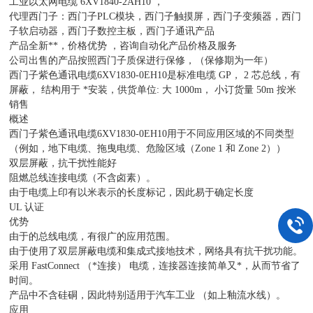
工业以太网电缆 6XV1840-2AH10 ，
代理西门子：西门子PLC模块，西门子触摸屏，西门子变频器，西门
子软启动器，西门子数控主板，西门子通讯产品
产品全新**，价格优势 ，咨询自动化产品价格及服务
公司出售的产品按照西门子质保进行保修，（保修期为一年）
西门子紫色通讯电缆6XV1830-0EH10是标准电缆 GP， 2 芯总线，有
屏蔽， 结构用于 *安装，供货单位: 大 1000m， 小订货量 50m 按米
销售
概述
西门子紫色通讯电缆6XV1830-0EH10用于不同应用区域的不同类型
（例如，地下电缆、拖曳电缆、危险区域（Zone 1 和 Zone 2））
双层屏蔽，抗干扰性能好
阻燃总线连接电缆（不含卤素）。
由于电缆上印有以米表示的长度标记，因此易于确定长度
UL 认证
优势
由于的总线电缆，有很广的应用范围。
由于使用了双层屏蔽电缆和集成式接地技术，网络具有抗干扰功能。
采用 FastConnect （*连接） 电缆，连接器连接简单又*，从而节省了
时间。
产品中不含硅硐，因此特别适用于汽车工业 （如上釉流水线）。
应用