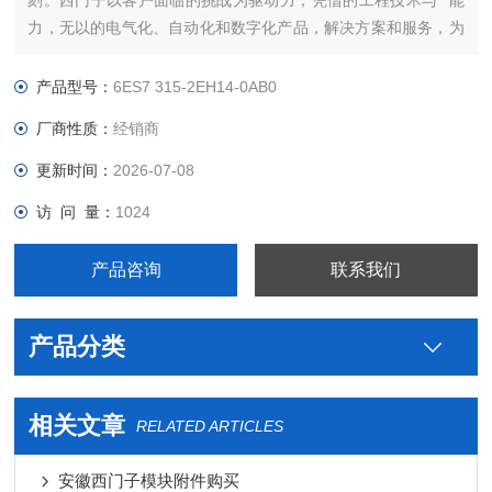
刻。西门子以客户面临的挑战为驱动力，凭借的工程技术与**能
力，无以的电气化、自动化和数字化产品，解决方案和服务，为
客户带来*大*——*强的灵活性，*高的效率，的上市时间，实现
可持续的发展。我们将这种力量称之为“博大精深，同心致远"。
产品型号：
6ES7 315-2EH14-0AB0
西门子备件代理IMPAG4 组件西门子PLC连接线提高全球能
厂商性质：
经销商
更新时间：
2026-07-08
访 问 量：
1024
产品咨询
联系我们
产品分类
相关文章
RELATED ARTICLES
安徽西门子模块附件购买